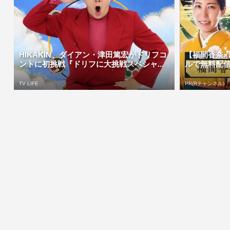
HIKAKIN、ダイアン・津田篤宏がドリフコ
【福間香奈×
ントに初挑戦『ドリフに大挑戦スペシャ...
ルで無料配
TV LIFE
PR(Rチャンネル)