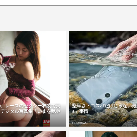
の、レースのセクシー衣装で美
堅牢さ・コスパだけじゃない最新
 デジタル写真集「いまを艶や
s」事情
PR(arrows)