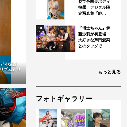
姿で色白美ボディ
披露 デジタル限
定写真集『純…
『博士ちゃん』伊
10
藤沙莉が初登場
大好きな芦田愛菜
とのタッグで…
ボディ披露
リズム』リ
もっと見る
フォトギャラリー