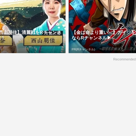
西山朋佳】清麗戦をRチャンネ
【金は命より重い…】カイジを
信！
ならRチャンネル▶︎
PR(Rチャンネル)
Recommended