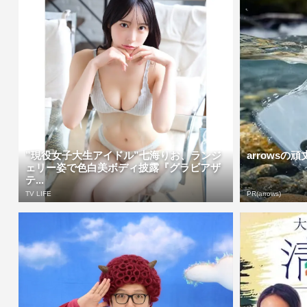
”現役女子大生アイドル”七海りお、ランジ
arrows
ェリー姿で色白美ボディ披露『グラビアザ
テ...
TV LIFE
PR(arrows)