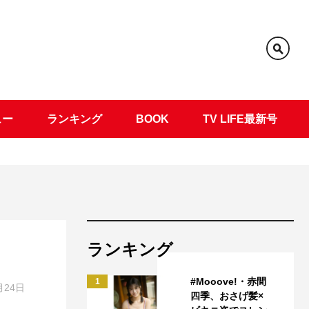
ュー
ランキング
BOOK
TV LIFE最新号
ランキング
#Mooove!・赤間
1
月24日
四季、おさげ髪×