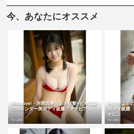
今、あなたにオススメ
#Mooove!・赤間四季、おさげ髪×ビキニ姿
ちとせよし
でスレンダー美ボディ披露『グラビア...
ボディ披露
かに...
TV LIFE
TV LIFE