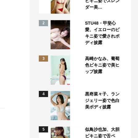
ビキニ姿でスレン
ダー美…
STU48・甲斐心
2
愛、イエローのビ
キニ姿で愛されボ
ディ披露
高崎かなみ、葡萄
3
色ビキニ姿で美ヒ
ップ披露
黒嵜菜々子、ラン
4
ジェリー姿で色白
美ボディ披露
似鳥沙也加、大胆
5
ビキニ姿で舌ペ