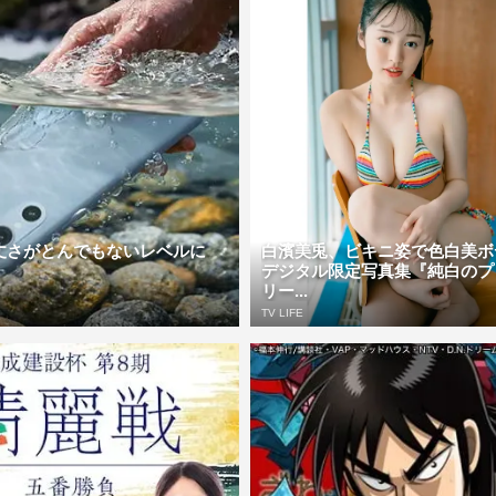
の頑丈さがとんでもないレベルに
白濱美兎、ビキニ姿で色白美
デジタル限定写真集『純白のプ
リー...
TV LIFE