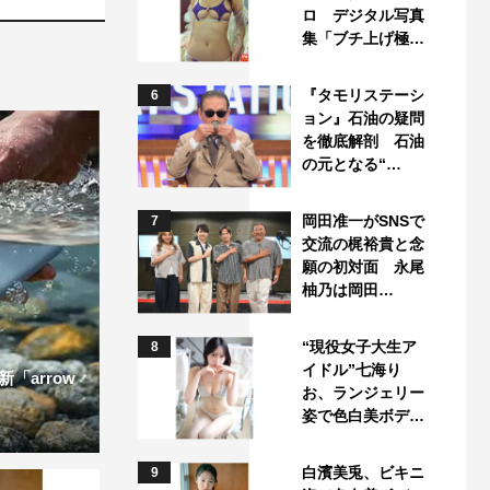
ロ デジタル写真
集「ブチ上げ極…
『タモリステーシ
6
ョン』石油の疑問
を徹底解剖 石油
の元となる“…
岡田准一がSNSで
7
交流の梶裕貴と念
願の初対面 永尾
柚乃は岡田…
“現役女子大生ア
8
イドル”七海り
「arrow
お、ランジェリー
姿で色白美ボデ…
白濱美兎、ビキニ
9