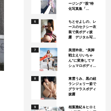
ージング “股”特
化写真集「…
ちとせよしの、レ
6
ースのセクシー衣
装で美ボディ披
露 デジタル写…
美澄衿依、“美脚
7
戦士えりいちゃ
ん”に変身してマ
シュマロボディ…
東雲うみ、黒の紐
8
ランジェリー姿で
グラマラスボディ
披露
相葉雅紀＆ヒロミ
9