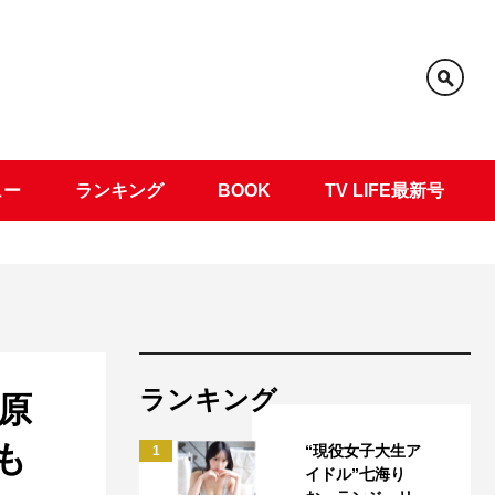
ュー
ランキング
BOOK
TV LIFE最新号
ランキング
原
も
“現役女子大生ア
1
イドル”七海り