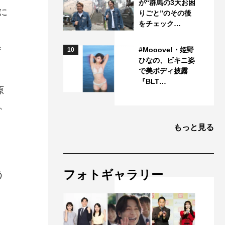
が“群馬の3大お困
に
りごと”のその後
をチェック…
#Mooove!・姫野
ず
10
ひなの、ビキニ姿
で美ボディ披露
『BLT…
原
、
もっと見る
、
フォトギャラリー
う