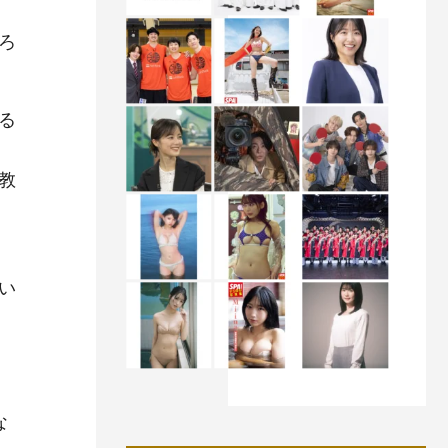
ろ
る
と
教
ま
い
な