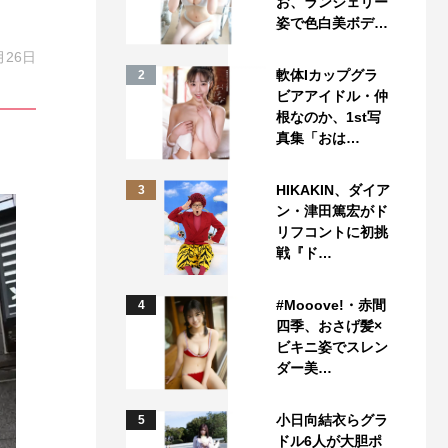
お、ランジェリー
姿で色白美ボデ…
月26日
軟体Iカップグラ
2
ビアアイドル・仲
根なのか、1st写
真集「おは…
HIKAKIN、ダイア
3
ン・津田篤宏がド
リフコントに初挑
戦『ド…
#Mooove!・赤間
4
四季、おさげ髪×
ビキニ姿でスレン
ダー美…
小日向結衣らグラ
5
ドル6人が大胆ポ