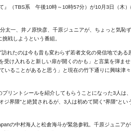
（TBS系 午後10時～10時57分）が10月3日（木）
の国分太一、井ノ原快彦、千原ジュニアが、ちょっと気恥
に挑戦しようという番組。
ず訪れたのは今も昔も変わらず若者文化の発信地である
を受け入れると新しい扉が開くのかも」と言葉を弾ませ
っていることがあると思う」と現在の竹下通りに興味津々
新のプリントシールを紹介してもらうことになった3人は
オジ界隈”と絶賛されるが、3人は初めて聞く“界隈”とい
is Japanの中村海人と松倉海斗が緊急参戦。千原ジュニアが