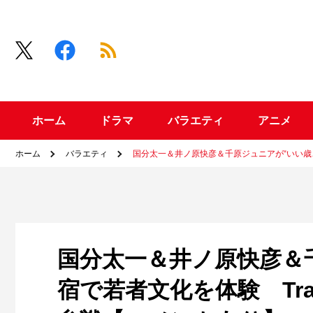
ホーム
ドラマ
バラエティ
アニメ
ホーム
バラエティ
国分太一＆井ノ原快彦＆千原ジュニアが“いい歳こい
国分太一＆井ノ原快彦＆
宿で若者文化を体験 Tra