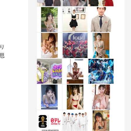
り
思
ら