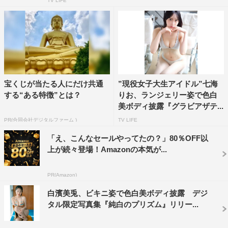
TV LIFE
宝くじが当たる人にだけ共通
”現役女子大生アイドル”七海
する“ある特徴”とは？
りお、ランジェリー姿で色白
美ボディ披露『グラビアザテ...
PR(合同会社デジタルファーム )
TV LIFE
「え、こんなセールやってたの？」80％OFF以
上が続々登場！Amazonの本気が...
PR(Amazon)
白濱美兎、ビキニ姿で色白美ボディ披露 デジ
タル限定写真集『純白のプリズム』リリー...