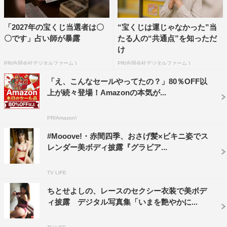
「2027年の宝くじ当選者は〇
“宝くじは運じゃなかった”当
〇です」占い師が暴露
たる人の“共通点”を知っただ
け
PR(合同会社デジタルファーム )
PR(合同会社デジタルファーム )
「え、こんなセールやってたの？」80％OFF以
上が続々登場！Amazonの本気が...
PR(Amazon)
#Mooove!・赤間四季、おさげ髪×ビキニ姿でス
レンダー美ボディ披露『グラビア...
TV LIFE
ちとせよしの、レースのセクシー衣装で美ボデ
ィ披露 デジタル写真集「いまを艶やかに...