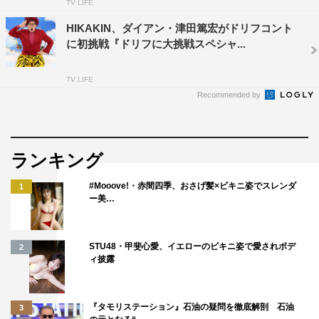
TV LIFE
HIKAKIN、ダイアン・津田篤宏がドリフコント
に初挑戦『ドリフに大挑戦スペシャ...
TV LIFE
Recommended by
ランキング
#Mooove!・赤間四季、おさげ髪×ビキニ姿でスレンダ
1
ー美…
STU48・甲斐心愛、イエローのビキニ姿で愛されボデ
2
ィ披露
『タモリステーション』石油の疑問を徹底解剖 石油
3