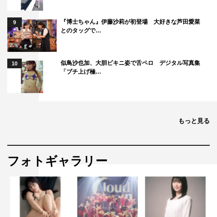
『博士ちゃん』伊藤沙莉が初登場 大好きな芦田愛菜
9
とのタッグで…
似鳥沙也加、大胆ビキニ姿で舌ペロ デジタル写真集
10
「ブチ上げ極…
もっと見る
フォトギャラリー