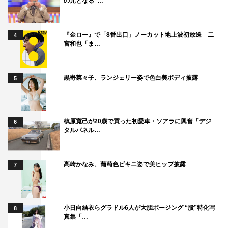
の元となる“…
『金ロー』で「8番出口」ノーカット地上波初放送 二
4
宮和也「ま…
黒嵜菜々子、ランジェリー姿で色白美ボディ披露
5
槙原寛己が20歳で買った初愛車・ソアラに興奮「デジ
6
タルパネル…
高崎かなみ、葡萄色ビキニ姿で美ヒップ披露
7
小日向結衣らグラドル6人が大胆ポージング “股”特化写
8
真集「…