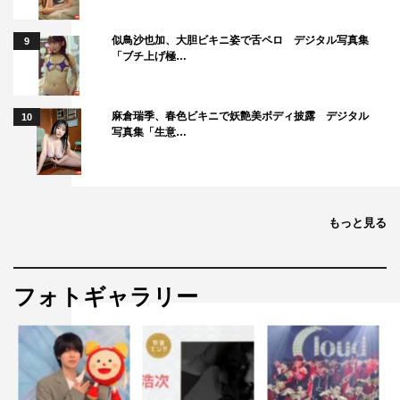
似鳥沙也加、大胆ビキニ姿で舌ペロ デジタル写真集
9
「ブチ上げ極…
麻倉瑞季、春色ビキニで妖艶美ボディ披露 デジタル
10
写真集「生意…
もっと見る
フォトギャラリー