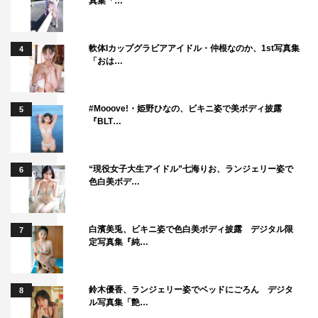
真集「…
軟体Iカップグラビアアイドル・仲根なのか、1st写真集
4
「おは…
#Mooove!・姫野ひなの、ビキニ姿で美ボディ披露
5
『BLT…
“現役女子大生アイドル”七海りお、ランジェリー姿で
6
色白美ボデ…
白濱美兎、ビキニ姿で色白美ボディ披露 デジタル限
7
定写真集『純…
鈴木優香、ランジェリー姿でベッドにごろん デジタ
8
ル写真集「艶…