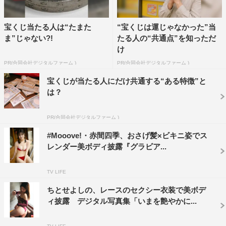
宝くじ当たる人は“たまた
“宝くじは運じゃなかった”当
ま”じゃない?!
たる人の“共通点”を知っただ
け
PR(合同会社デジタルファーム )
PR(合同会社デジタルファーム )
宝くじが当たる人にだけ共通する“ある特徴”と
は？
PR(合同会社デジタルファーム )
#Mooove!・赤間四季、おさげ髪×ビキニ姿でス
レンダー美ボディ披露『グラビア...
TV LIFE
ちとせよしの、レースのセクシー衣装で美ボデ
ィ披露 デジタル写真集「いまを艶やかに...