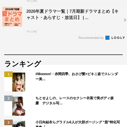
TV LIFE
2026年夏ドラマ一覧｜7月期新ドラマまとめ【キ
ャスト・あらすじ・放送日】 | ...
TV LIFE
Recommended by
ランキング
#Mooove!・赤間四季、おさげ髪×ビキニ姿でスレンダ
1
ー美…
ちとせよしの、レースのセクシー衣装で美ボディ披
2
露 デジタル写…
小日向結衣らグラドル6人が大胆ポージング “股”特化写
3