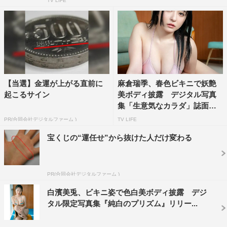
TV LIFE
【当選】金運が上がる直前に
麻倉瑞季、春色ビキニで妖艶
起こるサイン
美ボディ披露 デジタル写真
集「生意気なカラダ」誌面カ
ッ...
PR(合同会社デジタルファーム )
TV LIFE
宝くじの“運任せ”から抜けた人だけ変わる
PR(合同会社デジタルファーム )
白濱美兎、ビキニ姿で色白美ボディ披露 デジ
タル限定写真集『純白のプリズム』リリー...