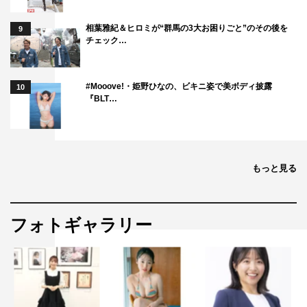
相葉雅紀＆ヒロミが“群馬の3大お困りごと”のその後を
9
チェック…
#Mooove!・姫野ひなの、ビキニ姿で美ボディ披露
10
『BLT…
もっと見る
フォトギャラリー