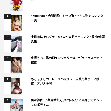
#Mooove!・赤間四季、おさげ髪×ビキニ姿でスレンダ
4
ー美…
小日向結衣らグラドル6人が大胆ポージング “股”特化写
5
真集「…
東雲うみ、黒の紐ランジェリー姿でグラマラスボディ
6
披露
ちとせよしの、レースのセクシー衣装で美ボディ披
7
露 デジタル写…
美澄衿依、“美脚戦士えりいちゃん”に変身してマシュ
8
マロボディ…