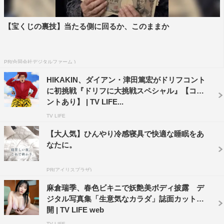
【宝くじの裏技】当たる側に回るか、このままか
PR(合同会社デジタルファーム )
HIKAKIN、ダイアン・津田篤宏がドリフコント
に初挑戦『ドリフに大挑戦スペシャル』【コメ
ントあり】 | TV LIFE...
TV LIFE
【大人気】ひんやり冷感寝具で快適な睡眠をあ
なたに。
PR(アイリスプラザ)
麻倉瑞季、春色ビキニで妖艶美ボディ披露 デ
ジタル写真集「生意気なカラダ」誌面カット公
開 | TV LIFE web
TV LIFE