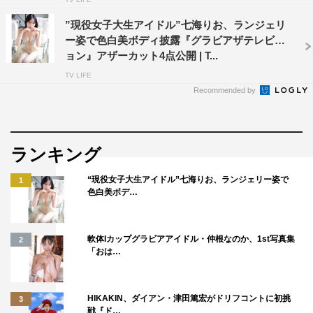
”現役女子大生アイドル”七海りお、ランジェリ
ー姿で色白美ボディ披露『グラビアザテレビジ
ョン』アザーカット4点公開 | T...
TV LIFE
Recommended by
ランキング
“現役女子大生アイドル”七海りお、ランジェリー姿で
1
色白美ボデ…
軟体Iカップグラビアアイドル・仲根なのか、1st写真集
2
「おは…
HIKAKIN、ダイアン・津田篤宏がドリフコントに初挑
3
戦『ド…