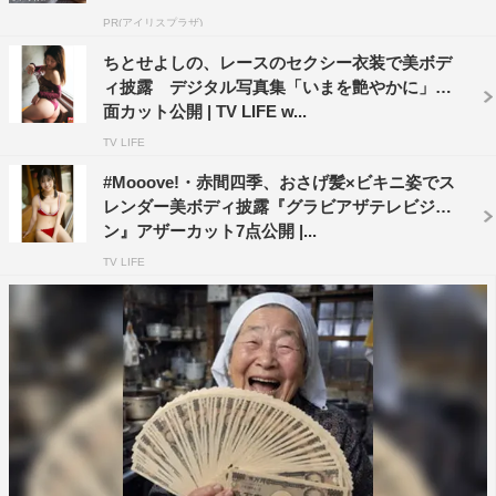
PR(アイリスプラザ)
ちとせよしの、レースのセクシー衣装で美ボデ
ィ披露 デジタル写真集「いまを艶やかに」誌
面カット公開 | TV LIFE w...
TV LIFE
#Mooove!・赤間四季、おさげ髪×ビキニ姿でス
レンダー美ボディ披露『グラビアザテレビジョ
ン』アザーカット7点公開 |...
TV LIFE