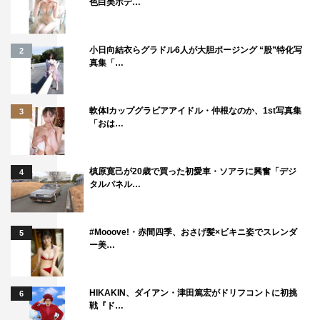
色白美ボデ…
『火曜は全力！華大さんと千鳥くん』
カンテレ・フジテレビ系
2026年5月12日（火）午後10時～10時54分
小日向結衣らグラドル6人が大胆ポージング “股”特化写
2
真集「…
MC：博多華丸・大吉（博多華丸、博多大吉）、千鳥（大
悟、ノブ）
軟体Iカップグラビアアイドル・仲根なのか、1st写真集
3
ゲスト：松井ケムリ（令和ロマン）
「おは…
©カンテレ
槙原寛己が20歳で買った初愛車・ソアラに興奮「デジ
4
タルパネル…
#Mooove!・赤間四季、おさげ髪×ビキニ姿でスレンダ
5
ー美…
かまいたち
千鳥
博多華丸・大吉
HIKAKIN、ダイアン・津田篤宏がドリフコントに初挑
6
戦『ド…