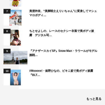
美澄衿依、“美脚戦士えりいちゃん”に変身してマシュ
7
マロボディ…
ちとせよしの、レースのセクシー衣装で美ボディ披
8
露 デジタル写…
『アナザースカイSP』Snow Man・ラウールがモデル
9
挑戦…
#Mooove!・姫野ひなの、ビキニ姿で美ボディ披露
10
『BLT…
もっと見る