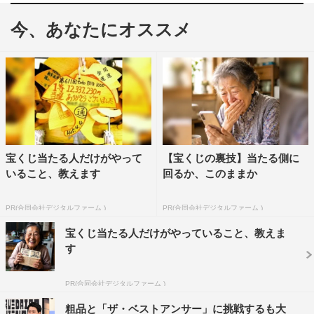
ん』（カンテレ・フジテレビ系 午後10時～10時54分）
は、松井ケムリ（令和ロマン）をゲストに迎えて「満票だ
今、あなたにオススメ
ったら100万円！『ザ・ベストアンサー』」に挑戦する。
今回は「満票だったら100万円！『ザ・ベストアンサ
ー』」に、令和ロマン・松井ケムリが参戦。博多華丸・大
吉、千鳥、かまいたち・山内健司を含めた6人が「若者の
ちょっと気になるアレ、1つだけ無くせるなら…何がベス
ト？」「サッカーワールドカップを盛り上げるために1つ
宝くじ当たる人だけがやって
【宝くじの裏技】当たる側に
だけルールを追加…何がベスト？」「いつでもどこでも動
いること、教えます
回るか、このままか
物を召喚できるなら…どの動物がベスト？」という3つの
PR(合同会社デジタルファーム )
PR(合同会社デジタルファーム )
お題に対し、それぞれが「ベストアンサー」を考えてプレ
ゼン合戦。最終的には、討論を聞いた一般審査員30人がベ
宝くじ当たる人だけがやっていること、教えま
す
ストアンサーだと思う回答に投票し、最も得票数の多かっ
た人が賞金を獲得する。賞金は1票ごとに5000円、満票の
PR(合同会社デジタルファーム )
30票を集めることができた時には100万円獲得となる。
粗品と「ザ・ベストアンサー」に挑戦するも大