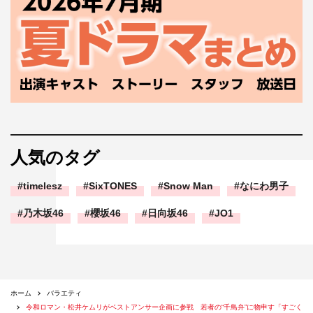
人気のタグ
timelesz
SixTONES
Snow Man
なにわ男子
乃木坂46
櫻坂46
日向坂46
JO1
ホーム
バラエティ
令和ロマン・松井ケムリがベストアンサー企画に参戦 若者の“千鳥弁”に物申す「すごく