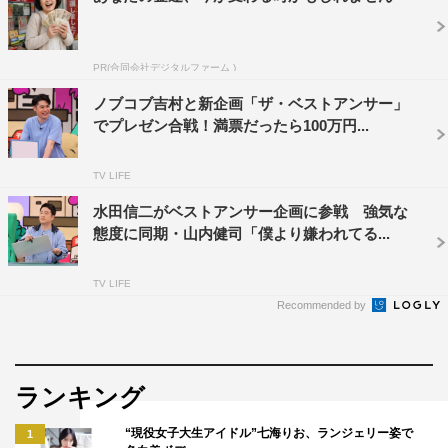
続くお題は、「サッカーワールドカップを盛り上げるため
に1つだけルールを追加…何がベスト？」。ノブはサッカ
ーには欠かせない“応援の音”にまつわるアイデアを提案
PR(合同会社デジタルファーム )
し、山内はアメフトのスーパーボウルをヒントにした案を
ノブコブ吉村と新企画「ザ・ベストアンサー」
プレゼン。さらに大悟は、試合会場の“あるもの”を一変さ
でプレゼン合戦！満票だったら100万円...
せる前代未聞のアイデアを提案。芸人たちからは総ツッコ
TV LIFE
ミを浴びるが、結果発表ではまさかの展開に。
水田信二がベストアンサー企画に参戦 強気な
さらに「いつでもどこでも動物を召喚できるなら…どの動
態度に同期・山内健司「僕より嫌われてる...
物がベスト？」では、動物本を出すほどの動物好き・ケム
リが、「空、陸、水、地中、全部いける唯一の生き物」を
TV LIFE
Recommended by
熱弁。対する大悟は、このお題でも想像の斜め上をいく回
答を連発する。果たして満票を獲得し、100万円をゲット
する芸人は現れるのか。
ランキング
番組情報
“現役女子大生アイドル”七海りお、ランジェリー姿で
1