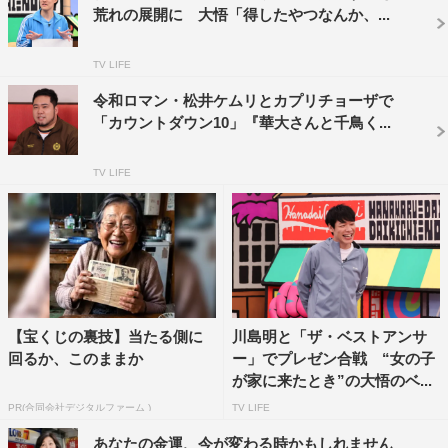
ゲストのケムリは、以前この企画に挑戦した相方・くるま
荒れの展開に 大悟「得したやつなんか、...
が、ディベート力を武器に大活躍したことを受け、「僕も
結構強いですよ」と序盤から自信満々。さらに「彼は慶応
TV LIFE
中退、僕は慶応法学部を卒業していますから、ほとんど弁
令和ロマン・松井ケムリとカプリチョーザで
護士です」と言い切り、スタジオをざわつかせる。
「カウントダウン10」『華大さんと千鳥く...
最初のお題「若者のちょっと気になるアレ、1つだけなく
TV LIFE
せるなら…何がベスト？」では、ケムリがまさかの「千鳥
弁」と回答。「若者が普通に『○○じゃ』とか千鳥さんの
言葉を使うのが、すごく恥ずかしい」と主張し、千鳥の2
人は「素晴らしいことやん！」「誰がおまえ恥ずかしいん
じゃ！」と即反論。さらにノブは「お笑いを超えて文化に
なった」と語り、久々に“あの言葉”を全力披露する。一
【宝くじの裏技】当たる側に
川島明と「ザ・ベストアンサ
回るか、このままか
ー」でプレゼン合戦 “女の子
方、山内は流行中の恋愛リアリティーショーをバッサリ否
が家に来たとき”の大悟のベ...
定。濱家まで賛同し、恋愛リアリティーショーのオファー
PR(合同会社デジタルファーム )
TV LIFE
にまつわる意外な裏話も飛び出す。
あなたの金運、今が変わる時かもしれません