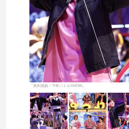
『真剣遊戯！THEバトルSHOW』