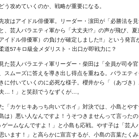
どう攻めていくのか、戦略が重要になる。
先攻はアイドル俳優軍。リーダー・濵田が「必勝法を見
と、芸人バラエティ軍から「大丈夫!?」の声が飛び、夏
アイドル俳優軍）の負けが確定しました!!」という発言
柔道57キロ級金メダリスト・出口が即戦力に？
見た芸人バラエティ軍リーダー・柴田は「全員が司令官
、スムーズに答えを導き出し得点を重ねる。バラエティ
きに付いていくのに必死な様子。櫻井から「（あづき）
夫…！」と笑顔でうなずくが…。
た「カケヒキあっち向いてホイ」対決では、小島とやす
島は）悪い人なんですよ！うそつきませんって言ったの
いうゲームなんですよ！」と小島も応戦。やす子は「芸人
思います！」と高らかに宣言するが、小島の言葉たくみ