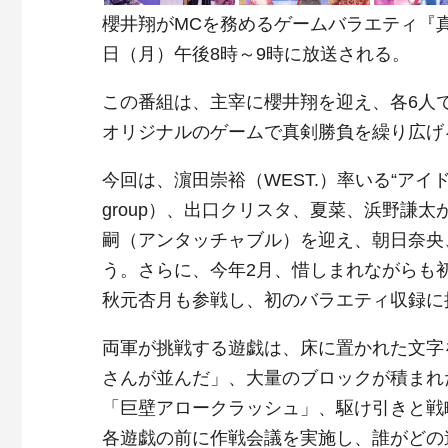
櫻井翔がMCを務めるゲームバラエティ『真
日（月）午後8時～9時に放送される。
この番組は、主宰に櫻井翔を迎え、各6人
オリジナルのゲームで真剣勝負を繰り広げ
今回は、濵田崇裕（WEST.）率いる“アイド
group）、出口クリスタ、夏菜、浜野謙
嗣（アンタッチャブル）を迎え、朝日奈央
う。さらに、今年2月、惜しまれながらも
秋元杏月も参戦し、初のバラエティ収録に
両軍が挑戦する遊戯は、床に置かれた文字
さんが並んだ」、大量のブロックが積まれ
「巨壁アロークラッシュ」、駆け引きと戦
各遊戯の前に作戦会議を実施し、誰がどの