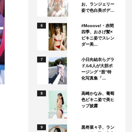
お、ランジェリー
姿で色白美ボデ…
#Mooove!・赤間
6
四季、おさげ髪×
ビキニ姿でスレン
ダー美…
小日向結衣らグラ
7
ドル6人が大胆ポ
ージング “股”特
化写真集「…
高崎かなみ、葡萄
8
色ビキニ姿で美ヒ
ップ披露
黒嵜菜々子、ラン
9