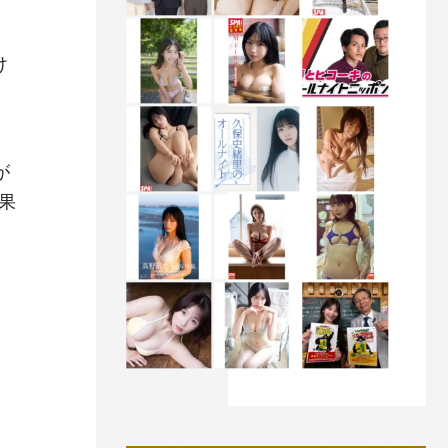
け
が
果
嗣