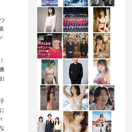
つ
菜
が
！
番
お
子
に
バ
な