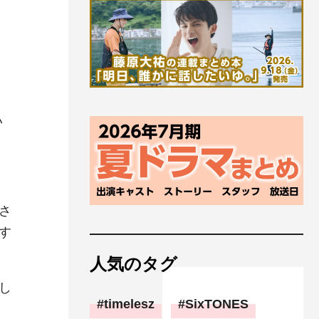
い
さ
す
人気のタグ
し
timelesz
SixTONES