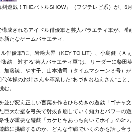
剣遊戯！THEバトルSHOW』（フジテレビ系）が、6月
で構成されるアイドル俳優軍と芸人バラエティ軍が、番
る新たなゲームバラエティ。
ル俳優軍”に、岩﨑大昇（KEY TO LIT）、小島健（Ａぇ
太が集結。対する“芸人バラエティ軍”は、リーダーに柴田
、加藤諒、やす子、山本浩司（タイムマシーン３号）が
初代体操のお姉さんを卒業した“あづきおねえさん”こと
挑む。
を並び変え正しい言葉を作るひらめきの遊戯「ゴチャ文
た巨大な壁を弓矢で射抜き崩していく知力とパワーの遊
略性が重要な遊戯「カケヒキあっち向いてホイ」の3つ
遊戯に挑戦するのか、どんな作戦でいくのかを話し合う