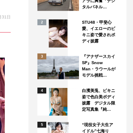
アラに興奮「デジ
タルパネル…
月31日
STU48・甲斐心
2
愛、イエローのビ
キニ姿で愛されボ
ディ披露
『アナザースカイ
3
SP』Snow
Man・ラウールが
モデル挑戦…
白濱美兎、ビキニ
4
姿で色白美ボディ
披露 デジタル限
定写真集『純…
“現役女子大生ア
5
イドル”七海り