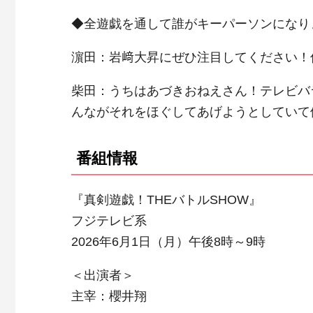
◆全遊戯を通して誰がキーパーソンになり
濵田：岩﨑大昇にぜひ注目してください！
柴田：うちはあづきおねえさん！テレビバ
んながそれをほぐしてあげようとしていて
番組情報
『真剣遊戯！THEバトルSHOW』
フジテレビ系
2026年6月1日（月）午後8時～9時
＜出演者＞
主宰：櫻井翔