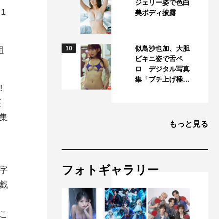
ジェリー姿で色白
1
美ボディ披露
似鳥沙也加、大胆
組
10
ビキニ姿で舌ペ
ロ デジタル写真
集「ブチ上げ極…
!
英
集
もっと見る
、
フォトギャラリー
字
戯
。
こ