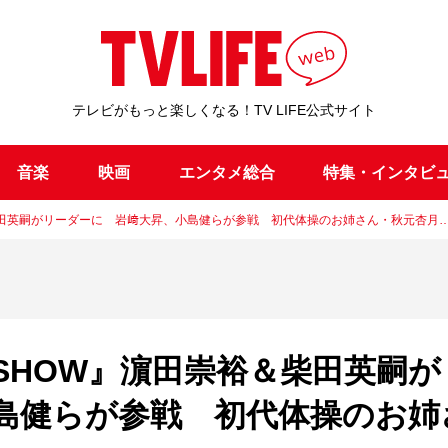
テレビがもっと楽しくなる！TV LIFE公式サイト
音楽
映画
エンタメ総合
特集・インタビ
柴田英嗣がリーダーに 岩﨑大昇、小島健らが参戦 初代体操のお姉さん・秋元杏月
SHOW』濵田崇裕＆柴田英嗣が
島健らが参戦 初代体操のお姉