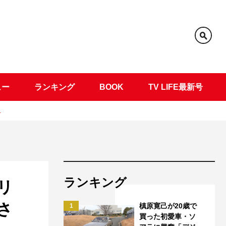
ュー
ランキング
BOOK
TV LIFE最新号
…
ランキング
リ
さ
槙原寛己が20歳で
1
買った初愛車・ソ