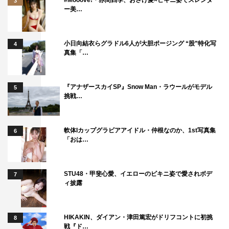
3
ー美…
小日向結衣らグラドル6人が大胆ポージング “股”特化写
4
真集「…
『アナザースカイSP』Snow Man・ラウールがモデル
5
挑戦…
軟体Iカップグラビアアイドル・仲根なのか、1st写真集
6
「おは…
STU48・甲斐心愛、イエローのビキニ姿で愛されボデ
7
ィ披露
HIKAKIN、ダイアン・津田篤宏がドリフコントに初挑
8
戦『ド…