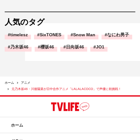
人気のタグ
timelesz
SixTONES
Snow Man
なにわ男子
乃木坂46
櫻坂46
日向坂46
JO1
ホーム
アニメ
元乃木坂46・川後陽菜が日中合作アニメ「LALALACOCO」で声優に初挑戦！
ホーム