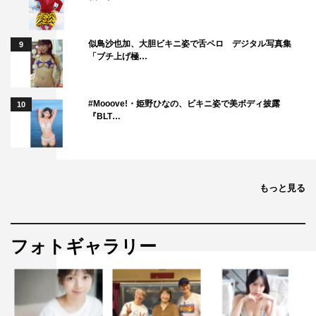
似鳥沙也加、大胆ビキニ姿で舌ペロ デジタル写真集
9
「ブチ上げ極…
#Mooove!・姫野ひなの、ビキニ姿で美ボディ披露
10
『BLT…
もっと見る
フォトギャラリー