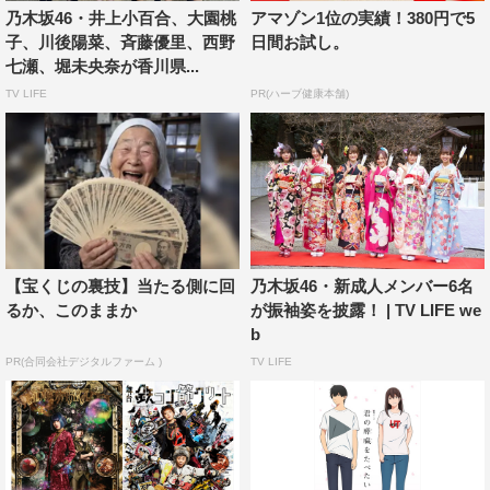
乃木坂46・井上小百合、大園桃
アマゾン1位の実績！380円で5
子、川後陽菜、斉藤優里、西野
日間お試し。
七瀬、堀未央奈が香川県...
TV LIFE
PR(ハーブ健康本舗)
【宝くじの裏技】当たる側に回
乃木坂46・新成人メンバー6名
るか、このままか
が振袖姿を披露！ | TV LIFE we
b
PR(合同会社デジタルファーム )
TV LIFE