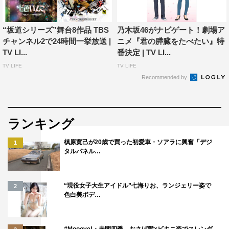
“坂道シリーズ”舞台8作品 TBS
乃木坂46がナビゲート！劇場ア
チャンネル2で24時間一挙放送 |
ニメ『君の膵臓をたべたい』特
TV LI...
番決定 | TV LI...
TV LIFE
TV LIFE
Recommended by
ランキング
槙原寛己が20歳で買った初愛車・ソアラに興奮「デジ
1
タルパネル…
“現役女子大生アイドル”七海りお、ランジェリー姿で
2
色白美ボデ…
#Mooove!・赤間四季、おさげ髪×ビキニ姿でスレンダ