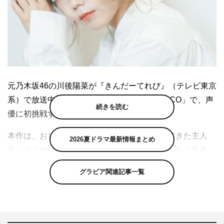
元乃木坂46の川後陽菜が『きんだーてれび』（テレビ東京
系）で放送中の日中合作アニメ「LALALACOCO」で、声
続きを読む
優に初挑戦することが分かった。
本作は、おしゃれな街アラモードに引っ越してきた主人
2026夏ドラマ最新情報まとめ
公・ルリがラララココをめぐるさまざまな人たちと出会
い、オシャレに関する知識を得て少しずつ自信をつけてい
グラビア関連記事一覧
くストーリー。「ラララココ」の生みの親は、世界的に有
名なキャラクターHello Kittyの原作者で、現在はフリーデ
ザイナーの清水侑子が担当した。