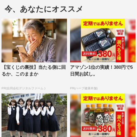
川後は、第24話（9月15日（火）放送）と第25話最終回
今、あなたにオススメ
（9月22日（火）放送）に出演し、ファッションデザイナ
ー・ランランを演じる。
この記事の写真
【宝くじの裏技】当たる側に回
アマゾン1位の実績！380円で5
るか、このままか
日間お試し。
PR(合同会社デジタルファーム )
PR(ハーブ健康本舗)