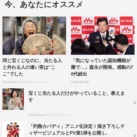
今、あなたにオススメ
小学館コミックアプリ「マンガワン」にて連載中のカバデ
ィを題材とした人気作品「灼熱カバディ」が、TVアニメ
化。2021年4月よりテレビ東京ほかにて放送開始すること
が決定し、ティザービジュアルと第1弾メインキャストも
解禁された。
初公開となるアニメティザービジュアルには、主人公・宵
同じ宝くじなのに、当たる人
「気になっていた認知機能が
越竜哉と能京カバディ部部長・王城正人が描かれている。
と外れる人の違い実は“こ
菌で…」森永が開発。感動の7
その宵越竜哉役を内田雄馬、王城正人役を岡本信彦が担当
こ”でした
0代続出
することも発表された。
PR(合同会社デジタルファーム )
PR(森永乳業)
宝くじ当たる人だけがやっていること、教えま
途中で息継ぎすることなく、絶えることなく「カバディ」
す
という単語を繰り返すことを指す「キャント」。この度、
宵越竜哉と王城正人それぞれのキャント音声も公式サイト
PR(合同会社デジタルファーム )
で公開されている。
「灼熱カバディ」アニメ化決定！描き下ろしテ
ィザービジュアルとPV第1弾を公開 |...
今回の発表に際して、内田と岡本からのコメントも公開さ