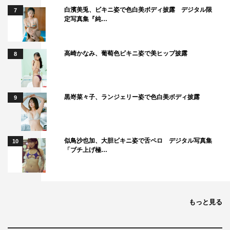
白濱美兎、ビキニ姿で色白美ボディ披露 デジタル限
7
定写真集『純…
高崎かなみ、葡萄色ビキニ姿で美ヒップ披露
8
黒嵜菜々子、ランジェリー姿で色白美ボディ披露
9
似鳥沙也加、大胆ビキニ姿で舌ペロ デジタル写真集
10
「ブチ上げ極…
もっと見る