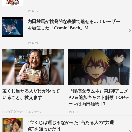
れた。内田は「かつて不倒と呼ばれた天才が、カバディに
TV LIFE
出会い、カバディにのめり込み、カバディに熱く燃え滾っ
内田雄馬が挑発的な表情で魅せる…！レーザー
ていく。熱いです！最高に熱いです！！」と本作が持つ熱
を駆使した「Comin’ Back」M...
気を伝えている。
岡本は自身が演じる王城について「第一印象では可愛さと
TV LIFE
狂気をもつ二重人格キャラクターと思っていたのですが、
『キャプテンとしてクールかつもっとしっかりしている』
とのことで、大分声の表現としては抑えめにやりました」
と演じる上での工夫を明かした。2人のコメント全文は、
次ページを参照。
宝くじ当たる人だけがやって
『怪病医ラムネ』第1弾アニメ
いること、教えます
PV＆追加キャスト解禁！OPテ
また、第一弾メインキャスト解禁を記念して、「灼熱カバ
ーマは内田雄馬 | T...
ディ」公式Twitterでは内田と岡本の直筆サイン色紙が当た
PR(合同会社デジタルファーム )
TV LIFE
るフォロー＆リツイートキャンペーンを実施している。応
募期間は10月19日（月）までとのことで、こちらも要注
“宝くじは運じゃなかった”当たる人の“共通
点”を知っただけ
目だ。