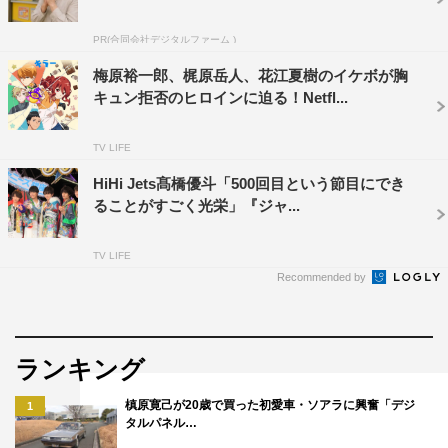
PR(合同会社デジタルファーム )
梅原裕一郎、梶原岳人、花江夏樹のイケボが胸
キュン拒否のヒロインに迫る！Netfl...
TV LIFE
HiHi Jets髙橋優斗「500回目という節目にでき
ることがすごく光栄」『ジャ...
TV LIFE
Recommended by
内田雄馬＆岡本信彦のコメントはこちら
ランキング
1
2
全文表示
槙原寛己が20歳で買った初愛車・ソアラに興奮「デジ
1
タルパネル…