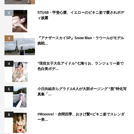
STU48・甲斐心愛、イエローのビキニ姿で愛されボデ
2
ィ披露
内田雄馬
『アナザースカイSP』Snow Man・ラウールがモデル
3
挑戦…
“現役女子大生アイドル”七海りお、ランジェリー姿で
4
色白美ボデ…
小日向結衣らグラドル6人が大胆ポージング “股”特化写
5
真集「…
#Mooove!・赤間四季、おさげ髪×ビキニ姿でスレンダ
6
ー美…