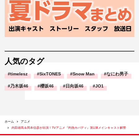
人気のタグ
timelesz
SixTONES
Snow Man
なにわ男子
乃木坂46
櫻坂46
日向坂46
JO1
ホーム
アニメ
内田雄馬＆岡本信彦が出演！TVアニメ『灼熱カバディ』第1弾メインキャスト解禁