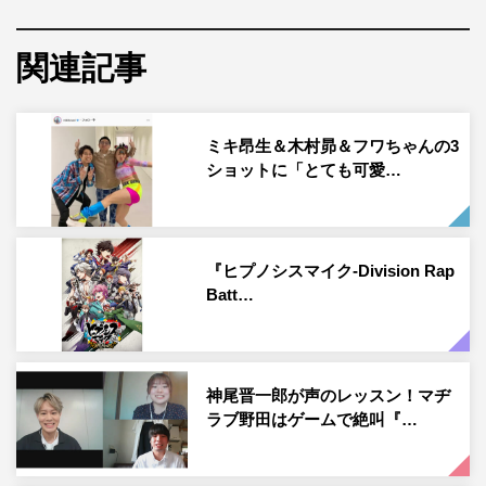
18名のキャストが出演する『ヒプノシスマイク -Division
Rap Battle- 7th LIVE《SUMMIT OF DIVISIONS》』（以下
関連記事
『7th LIVE』）に向けて、『ヒプノシスマイク』の各ディ
ビジョンのメンバーや関係性など、キャラクターを演じる
声優たち自らが徹底解説するレギュラー番組だ。
ミキ昂生＆木村昴＆フワちゃんの3
ショットに「とても可愛…
『ヒプノシスマイク』初心者には分かりやすく、ファンは
改めて魅力を堪能できる、さまざまな企画を実施予定との
ことで、『7th LIVE』に向けて『ヒプノシスマイク』完全
『ヒプノシスマイク-Division Rap
攻略ガイドとなることだろう。
Batt…
第1回目となる7月2日（金）には、イケブクロ・ディビジ
ョン“Buster Bros!!!”の山田一郎役の木村昴、山田二郎役の
石谷春貴、山田三郎役の天﨑滉平が出演。第2回目の7月9
神尾晋一郎が声のレッスン！マヂ
日（金）には、ナゴヤ・ディビジョン“Bad Ass Temple”の
ラブ野田はゲームで絶叫『…
波羅夷空却役の葉山翔太、四十物十四役の榊原優希、天国
獄役の竹内栄治。