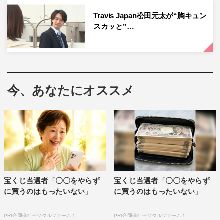
第3回目の7月15日（木）には、ヨコハマ・ディビジョ
Travis Japan松田元太が“胸キュン
スカッと”…
ン“MAD TRIGGER CREW”の碧棺左馬刻役の浅沼晋太郎、
入間銃兎役の駒田航、毒島メイソン理鶯役の神尾晋一郎。
第4回目の7月23日（金）には、シンジュク・ディビジョ
ン“麻天狼”の神宮寺寂雷役の速水奨、伊弉冉一二三役の木
島隆一、観音坂独歩役の伊東健人が出演する。
今、あなたにオススメ
続く、第5回目の7月30日（金）はオオサカ・ディビジョ
ン“どついたれ本舗”の白膠木簓役の岩崎諒太、躑躅森盧笙
役の河西健吾、天谷奴零役の黒田崇矢。ラストを飾る第6
回目の8月6日（金）には、シブヤ・ディビジョン“Fling
Posse”の飴村乱数役の白井悠介、夢野幻太郎役の斉藤壮
馬、有栖川帝統役の野津山幸宏が出演。
宝くじ当選者「〇〇をやらず
宝くじ当選者「〇〇をやらず
に買うのはもったいない」
に買うのはもったいない」
『ヒプノシスマイク』、そして各ディビジョンの魅力を余
すところなく伝える本番組。7月2日（金）の初回放送に先
PR(合同会社デジタルファーム )
PR(合同会社デジタルファーム )