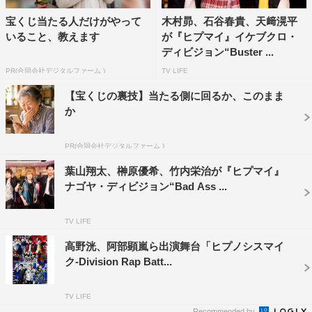
https://hypnosismic.abema.tv/
宝くじ当たる人だけがやって
木村昴、石谷春貴、天﨑滉平
いること、教えます
が『ヒプマイ』イケブクロ・
©AbemaTV, Inc.
ディビジョン“Buster ...
©King Record Co., Ltd. All rights reserved.
PR(合同会社デジタルファーム )
TV LIFE
©『ヒプノシスマイク-Division Rap Battle-』Rule the
【宝くじの裏技】当たる側に回るか、このまま
Stage製作委員会
か
PR(合同会社デジタルファーム )
葉山翔太、榊原優希、竹内栄治が『ヒプマイ』
ナゴヤ・ディビジョン“Bad Ass ...
斉藤壮馬
木村昴
浅沼晋太郎
TV LIFE
高野洸、阿部顕嵐ら出演舞台「ヒプノシスマイ
白井悠介
神尾晋一郎
速水奨
ク-Division Rap Batt...
TV LIFE
Recommended by