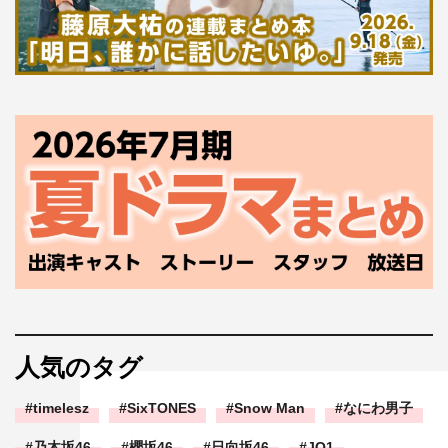
人気のタグ
timelesz
SixTONES
Snow Man
なにわ男子
乃木坂46
櫻坂46
日向坂46
JO1