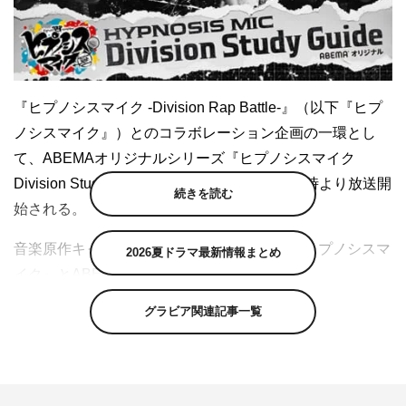
『ヒプノシスマイク -Division Rap Battle-』（以下『ヒプ
ノシスマイク』）とのコラボレーション企画の一環とし
て、ABEMAオリジナルシリーズ『ヒプノシスマイク
Division Study Guide』が、7月2日（金）夜9時より放送開
続きを読む
始される。
音楽原作キャラクターラッププロジェクト『ヒプノシスマ
2026夏ドラマ最新情報まとめ
イク』とABEMAのコラボレーション企画
「HYPNOSISMIC on ABEMA」（以下「ヒプノシスアベ
グラビア関連記事一覧
マ」）において、『ヒプノシスマイク Division Study
Guide』が全6回で放送決定。
8月7日（土）と8日（日）に開催され、全6ディビジョン