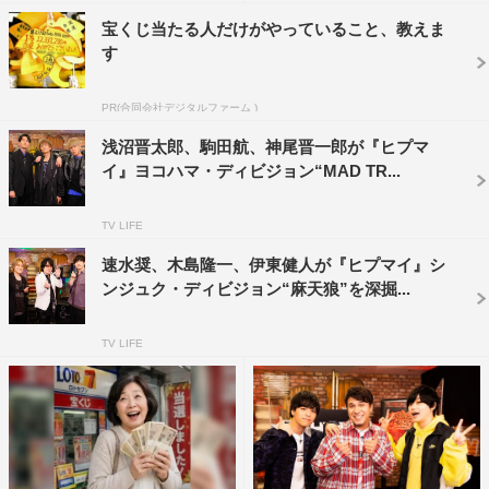
駆け、番組ビジュアルが公開された。各ディビジョンのリ
宝くじ当たる人だけがやっていること、教えま
ーダー役を務める6人が集結したビジュアルに、新番組へ
す
の期待が高まらずにはいられない。
PR(合同会社デジタルファーム )
番組情報
浅沼晋太郎、駒田航、神尾晋一郎が『ヒプマ
『ヒプノシスマイク Division Study Guide』【#1】
イ』ヨコハマ・ディビジョン“MAD TR...
ABEMA SPECIAL
TV LIFE
2021年7月2日（金）後9・00〜（全6回）
速水奨、木島隆一、伊東健人が『ヒプマイ』シ
番組URL：
https://abema.tv/channels/abema-
ンジュク・ディビジョン“麻天狼”を深掘...
special/slots/AUkGaMKcVX7cv3
TV LIFE
WEB
「ヒプノシスアベマ」公式Twitter：
https://twitter.com/HYPNOSIS_ABEMA
「ヒプノシスアベマ」公式HP：