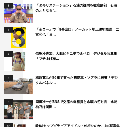
『タモリステーション』石油の疑問を徹底解剖 石油
5
の元となる“…
『金ロー』で「8番出口」ノーカット地上波初放送 二
6
宮和也「ま…
似鳥沙也加、大胆ビキニ姿で舌ペロ デジタル写真集
7
「ブチ上げ極…
槙原寛己が20歳で買った初愛車・ソアラに興奮「デジ
8
タルパネル…
岡田准一がSNSで交流の梶裕貴と念願の初対面 永尾
9
柚乃は岡田…
軟体Iカップグラビアアイドル・仲根なのか、1st写真集
10