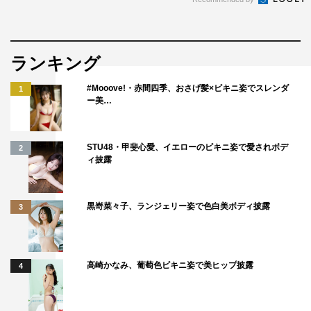
ランキング
#Mooove!・赤間四季、おさげ髪×ビキニ姿でスレンダ
1
ー美…
STU48・甲斐心愛、イエローのビキニ姿で愛されボデ
2
ィ披露
黒嵜菜々子、ランジェリー姿で色白美ボディ披露
3
高崎かなみ、葡萄色ビキニ姿で美ヒップ披露
4