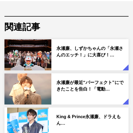
宙のかなたにあるピリカ星の大統領で、反乱軍から逃れる
ために地球にやって来たことを知る。
関連記事
パピと仲良くなったドラえもんたちは、パピの故郷・ピリ
カ星を守るため、宇宙に向けて出発。“小さな友だち”を守
るため、宇宙を舞台にドラえもんたちが大冒険を繰り広げ
永瀬廉、しずかちゃんの「永瀬さ
る。
んのエッチ！」に大喜び！…
また、放送では最新作「映画ドラえもん のび太と空の理
想郷」を鑑賞した、主題歌「Paradise」を歌うNiziU、そ
の作曲＆プロデュースを手掛けたStray Kidsからのコメン
永瀬廉が最近“パーフェクト”にで
トも公開。さらに、「映画ドラえもん のび太と空の理想
きたことを告白！「電動…
郷」に欠かせない“ある人物”からも感想が届く。
さらに「映画ドラえもん のび太と空の理想郷」の公開を
King & Prince永瀬廉、ドラえも
記念してスタートした『空飛ぶドラえもんプロジェクト』
ん…
の映像も紹介。最新映画の中で、重要なひみつ道具として