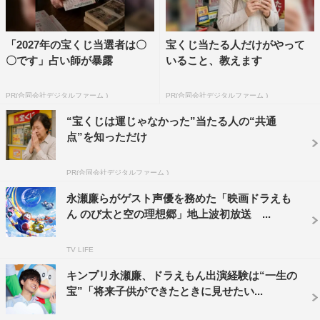
奪ってしまう。
しずか（声・かかずゆみ）は持っていたブローチを男に渡
してカメを助けるが、そのカメが逃げようとしたため、あ
「2027年の宝くじ当選者は〇
宝くじ当たる人だけがやって
〇です」占い師が暴露
いること、教えます
わててつかまえると、今度はそこに本物の浦島太郎が現
れ、カメを放すよう言われてしまう。
PR(合同会社デジタルファーム )
PR(合同会社デジタルファーム )
そして、浦島太郎がカメを海に放した直後、なんと海の中
“宝くじは運じゃなかった”当たる人の“共通
から宇宙船のような潜水艇が現われたからビックリ。その
点”を知っただけ
後、浦島太郎を乗せて、海中へと消えていく潜水艇を、の
び太たちが『潜水ゴンドラ』に乗って追いかけたところ、
PR(合同会社デジタルファーム )
海の中に大きな竜宮城が出現して…。
永瀬廉らがゲスト声優を務めた「映画ドラえも
＜午後6時56分から放送「映画ドラえもん のび太の宇宙小
ん のび太と空の理想郷」地上波初放送 ...
戦争（リトルスターウォーズ）2021」＞
TV LIFE
スネ夫（声・関智一）の家の庭で、ミニチュアを使って自
キンプリ永瀬廉、ドラえもん出演経験は“一生の
分たちで映画の撮影をすることになったのび太たち。とこ
宝”「将来子供ができたときに見せたい...
ろが、ドジをふんでばかりののび太は、ジャイアン（声・