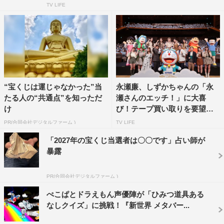
木村昴）とスネ夫から仲間外れにされてしまう。落ちこみ
TV LIFE
ながら家に帰る途中で、小さなロケットを見つけるのび
太。すると、その中から、手のひらサイズの宇宙人・パピ
（声・朴璐美）が現れたからビックリ。
パピは宇宙のかなたにある小さな星・ピリカ星の大統領
で、反乱軍から逃れるため、地球にやってきたらしい。ス
“宝くじは運じゃなかった”当
永瀬廉、しずかちゃんの「永
モールライトで小さくなってパピと遊ぶうちに、彼と仲良
たる人の“共通点”を知っただ
瀬さんのエッチ！」に大喜
くなったのび太たちだったが、パピを追って地球までやっ
け
び！テープ買い取りを要望
てきた反乱軍の攻撃に巻き込まれてしまう。
「映画...
PR(合同会社デジタルファーム )
TV LIFE
責任を感じてひとりで反乱軍に立ち向かおうとするパピと
「2027年の宝くじ当選者は〇〇です」占い師が
その故郷であるピリカ星を守るため、ドラえもんとのび太
暴露
たちが立ち上がる。
PR(合同会社デジタルファーム )
番組情報
ぺこぱとドラえもん声優陣が「ひみつ道具ある
「映画ドラえもん のび太の宇宙小戦争 2021」
なしクイズ」に挑戦！『新世界 メタバー...
テレビ朝日系