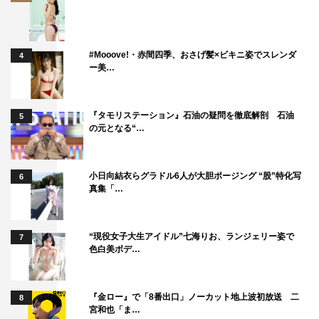
#Mooove!・赤間四季、おさげ髪×ビキニ姿でスレンダ
4
ー美…
『タモリステーション』石油の疑問を徹底解剖 石油
5
の元となる“…
小日向結衣らグラドル6人が大胆ポージング “股”特化写
6
真集「…
“現役女子大生アイドル”七海りお、ランジェリー姿で
7
色白美ボデ…
『金ロー』で「8番出口」ノーカット地上波初放送 二
8
宮和也「ま…