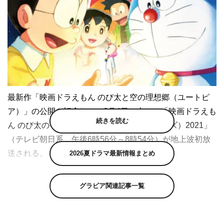
最新作「映画ドラえもん のび太と空の理想郷（ユートピ
ア）」の公開を記念して、3月4日（土）に「映画ドラえも
続きを読む
ん のび太の宇宙小戦争（リトルスターウォーズ）2021」
（テレビ朝日系 午後6時56分～8時54分）が地上波初放
送される。
2026夏ドラマ最新情報まとめ
「映画ドラえもん のび太の宇宙小戦争 2021」は、まんが
グラビア関連記事一覧
『大長編ドラえもん のび太の宇宙小戦争（リトルスター
ウォーズ）』を再映画化した作品。ある夏の日、手のひら
サイズの宇宙人・パピと出会ったのび太。パピは、遠い宇