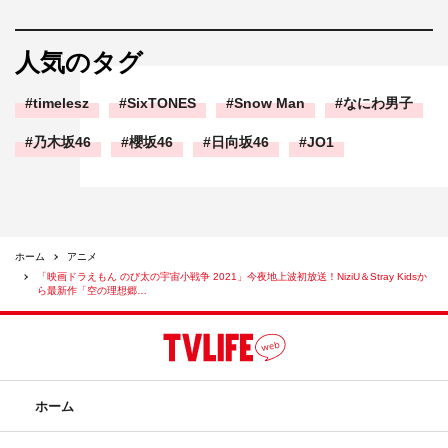
人気のタグ
timelesz
SixTONES
Snow Man
なにわ男子
乃木坂46
櫻坂46
日向坂46
JO1
ホーム
アニメ
「映画ドラえもん のび太の宇宙小戦争 2021」今夜地上波初放送！NiziU＆Stray Kidsか
ら最新作「空の理想郷…
ホーム