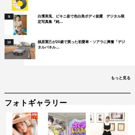
白濱美兎、ビキニ姿で色白美ボディ披露 デジタル限
9
定写真集『純…
槙原寛己が20歳で買った初愛車・ソアラに興奮「デジ
10
タルパネル…
もっと見る
フォトギャラリー