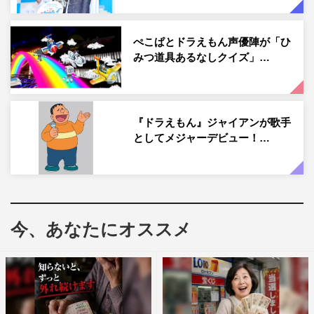
描かれているタイムワープ機能つきの飛行船“タイムツェ
ッペリン”。その飛行船が、全長17メートルの本物の“空飛
ぺこぱとドラえもん声優陣が「ひ
ぶドラえもんの飛行船「ドラそら号」”となって現実世界
みつ道具あるなしクイズ」…
でお披露目されたイベントの模様を送る。
3月4日（土）放送分 あらすじ
『ドラえもん』ジャイアンが歌手
＜午後5時から放送「竜宮城の八日間」＞
としてメジャーデビュー！…
夏休みのグループ研究で“浦島太郎のナゾ”について調べた
いというのび太（声・大原めぐみ）。そこで、ドラえもん
（声・水田わさび）が未来の歴史調査課に問い合わせたと
ころ、浦島太郎という人物が本当にいたことが分かる。
今、あなたにオススメ
早速『タイムマシン』で浦島太郎が行方不明になったとい
う1049年の夏の海岸へと向かったのび太たちは、到着し
た海岸で、子供たちがカメをいじめているところに出くわ
す。すると、そこに一人の男が現れ、子供たちからカメを