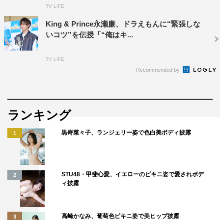
2023年3月4日（土）午後6時56分～8時54分
TV LIFE
King & Prince永瀬廉、ドラえもんに“緊張しな
©藤子プロ・小学館・テレビ朝日・シンエイ・ADK 2021
いコツ”を伝授「“俺はキ...
TV LIFE
Recommended by
NiziU
Stray Kids
ドラえもん
ランキング
黒嵜菜々子、ランジェリー姿で色白美ボディ披露
1
STU48・甲斐心愛、イエローのビキニ姿で愛されボデ
2
ィ披露
高崎かなみ、葡萄色ビキニ姿で美ヒップ披露
3