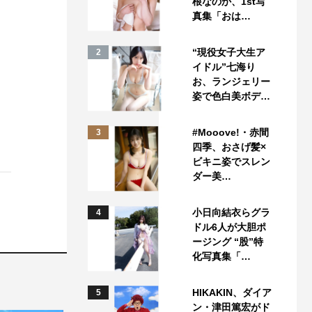
根なのか、1st写
真集「おは…
“現役女子大生ア
2
イドル”七海り
お、ランジェリー
姿で色白美ボデ…
#Mooove!・赤間
3
四季、おさげ髪×
ビキニ姿でスレン
ダー美…
小日向結衣らグラ
4
ドル6人が大胆ポ
ージング “股”特
化写真集「…
HIKAKIN、ダイア
5
ン・津田篤宏がド