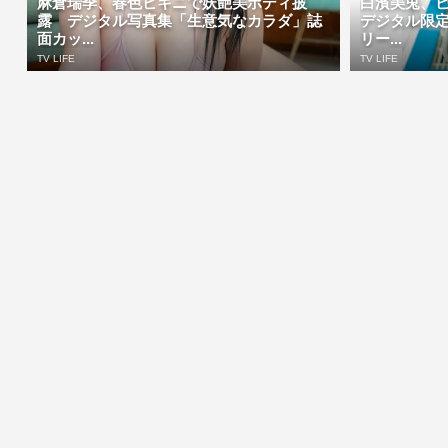
麻倉瑞季、春色ビキニで妖艶美ボディ披
白濱美兎、
露 デジタル写真集「生意気なカラダ」誌
デジタル限
面カッ...
リー...
TV LIFE
TV LIFE