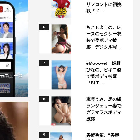
リフコントに初挑
戦『ド…
ちとせよしの、レ
6
ースのセクシー衣
装で美ボディ披
露 デジタル写…
#Mooove!・姫野
7
ひなの、ビキニ姿
ーニュース
で美ボディ披露
『BLT…
東雲うみ、黒の紐
8
ランジェリー姿で
グラマラスボディ
披露
美澄衿依、“美脚
9