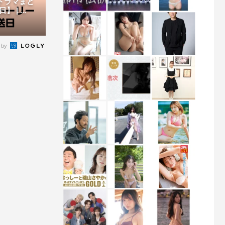
新ドラマまと
| ...
 by