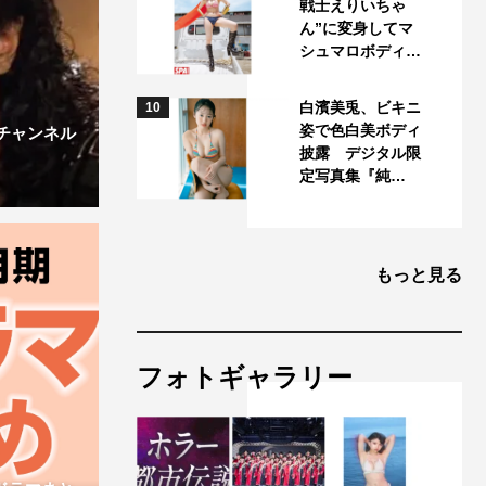
戦士えりいちゃ
ん”に変身してマ
シュマロボディ…
白濱美兎、ビキニ
10
姿で色白美ボディ
チャンネル
披露 デジタル限
定写真集『純…
もっと見る
フォトギャラリー