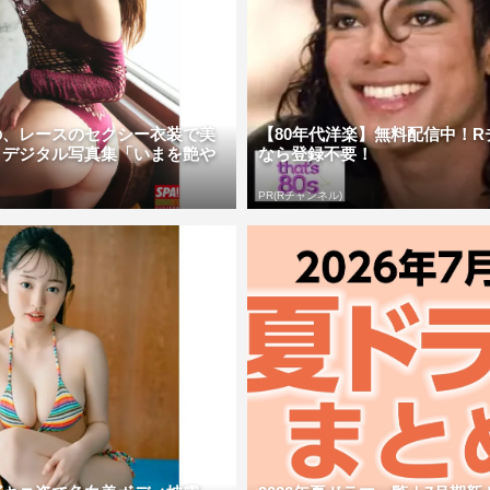
の、レースのセクシー衣装で美
【80年代洋楽】無料配信中！R
 デジタル写真集「いまを艶や
なら登録不要！
PR(Rチャンネル)