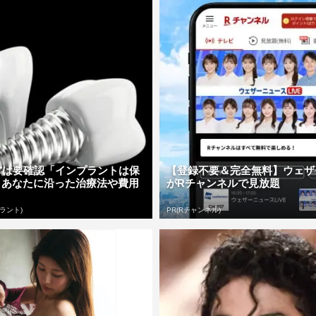
方は要確認「インプラントは保
【登録不要＆完全無料】ウェザ
」あなたに沿った治療法や費用
がRチャンネルで見放題
ラント)
PR(Rチャンネル)