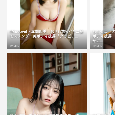
#Mooove!・赤間四季、おさげ髪×ビキニ姿
ちとせよし
でスレンダー美ボディ披露『グラビア...
ボディ披露
かに...
TV LIFE
TV LIFE