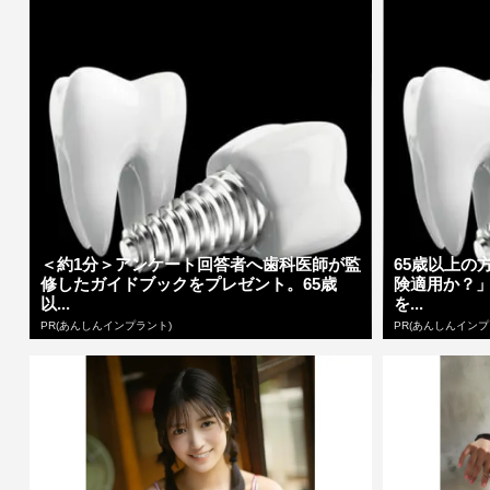
＜約1分＞アンケート回答者へ歯科医師が監
65歳以上の
修したガイドブックをプレゼント。65歳
険適用か？
以...
を...
PR(あんしんインプラント)
PR(あんしんインプ