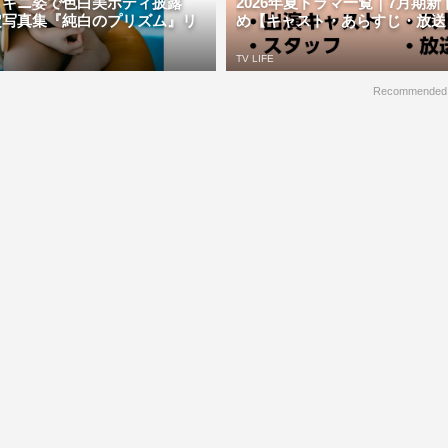
ビキニ姿で色白美ボディ披露
2026年夏ドラマ一覧｜7月期
定写真集『純白のプリズム』リ
め【キャスト・あらすじ・放送日】 
TV LIFE
Recommended