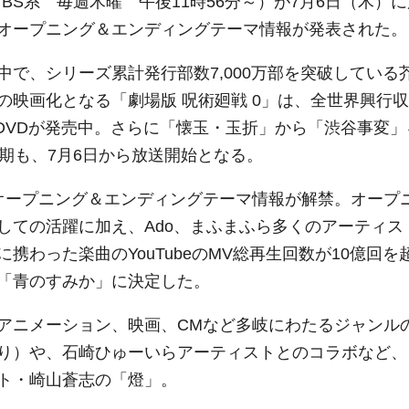
BS系 毎週木曜 午後11時56分～）が7月6日（木）に
オープニング＆エンディングテーマ情報が発表された。
で、シリーズ累計発行部数7,000万部を突破している
映画化となる「劇場版 呪術廻戦 0」は、全世界興行収
ay＆DVDが発売中。さらに「懐玉・玉折」から「渋谷事変」
期も、7月6日から放送開始となる。
オープニング＆エンディングテーマ情報が解禁。オープ
しての活躍に加え、Ado、まふまふら多くのアーティス
わった楽曲のYouTubeのMV総再生回数が10億回を
「青のすみか」に決定した。
アニメーション、映画、CMなど多岐にわたるジャンル
り）や、石崎ひゅーいらアーティストとのコラボなど、
ト・崎山蒼志の「燈」。