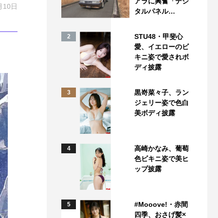
アラに興奮「デジ
月10日
タルパネル…
STU48・甲斐心
2
愛、イエローのビ
キニ姿で愛されボ
ディ披露
黒嵜菜々子、ラン
3
ジェリー姿で色白
美ボディ披露
高崎かなみ、葡萄
4
色ビキニ姿で美ヒ
ップ披露
#Mooove!・赤間
5
四季、おさげ髪×