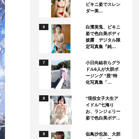
ビキニ姿でスレン
ダー美…
白濱美兎、ビキニ
6
姿で色白美ボディ
披露 デジタル限
定写真集『純…
小日向結衣らグラ
7
ドル6人が大胆ポ
ージング “股”特
化写真集「…
“現役女子大生ア
8
イドル”七海り
お、ランジェリー
姿で色白美ボデ…
似鳥沙也加、大胆
9