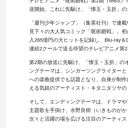
テレビアニメ『呪術廻戦』第2期（MBS／T
送開始。これに先駆け、「懐玉・玉折」の
「週刊少年ジャンプ」（集英社刊）で連載中
見下々の大人気コミック「呪術廻戦」。初の
入265億円の大ヒットを記録し、Blu-r
連続2クールで送る待望のテレビアニメ第2
第2期の放送に先駆け、「懐玉・玉折」の
ングテーマは、シンガーソングライターと
への楽曲提供でも話題となり、自身が制作に携
える気鋭のアーティスト・キタニタツヤの
そして、エンディングテーマは、ドラマや
主題歌を手掛け、水野良樹（いきものがか
次々と活躍の場を広げる注目のアーティス