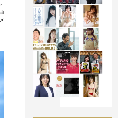
ン
曲
メ