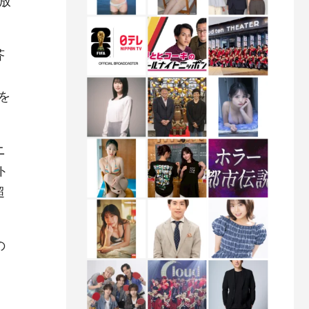
放
芥
を
ニ
ト
超
の