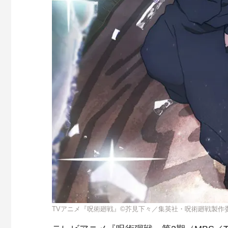
TVアニメ『呪術廻戦』©芥見下々／集英社・呪術廻戦製作