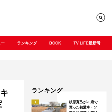
ュー
ランキング
BOOK
TV LIFE最新号
ランキング
はキ
定
槙原寛己が20歳で
1
買った初愛車・ソ