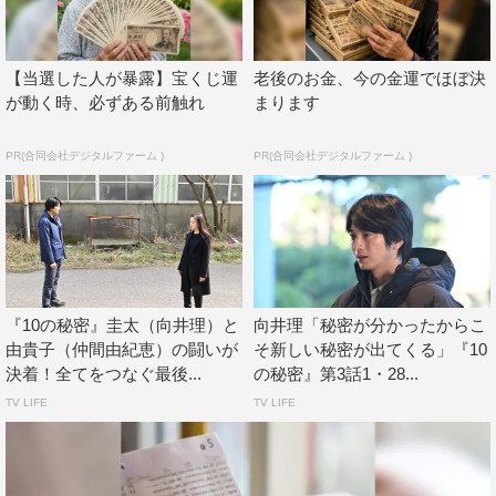
乗り切った手腕を買って、顧問弁護士に指名。由貴子の行
方を部下である宇都宮竜二（渡部篤郎）を使って探してい
【当選した人が暴露】宝くじ運
老後のお金、今の金運でほぼ決
る、という役どころだ。
が動く時、必ずある前触れ
まります
＜佐野史郎 コメント＞
PR(合同会社デジタルファーム )
PR(合同会社デジタルファーム )
◆台本を読まれていかがでしたか？
一度読み始めると、どんどん先が知りたくなりますよね。
これまでの地上波のサスペンスドラマファンはもちろんの
こと、最近は配信で海外のサスペンスドラマにハマってい
『10の秘密』圭太（向井理）と
向井理「秘密が分かったからこ
る人たちもいるでしょうし、そうした層をも引きつけるオ
由貴子（仲間由紀恵）の闘いが
そ新しい秘密が出てくる」『10
リジナルストーリーに興味を持ってもらえたらありがたい
決着！全てをつなぐ最後...
の秘密』第3話1・28...
です。先が知りたいけど原作はない…この先どうなるんだ
TV LIFE
TV LIFE
ろうと想像しながらディープな世界を楽しんでもらえたら
（笑）。1話完結のドラマもいいけれど、このドラマのよ
うに、少しずつ“秘密”が明かされることで物語がつながっ