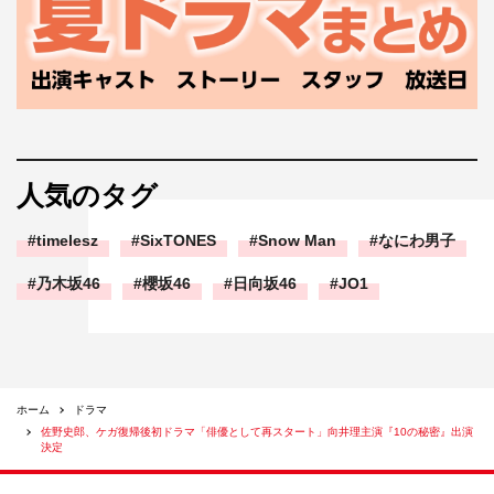
人気のタグ
timelesz
SixTONES
Snow Man
なにわ男子
乃木坂46
櫻坂46
日向坂46
JO1
ホーム
ドラマ
佐野史郎、ケガ復帰後初ドラマ「俳優として再スタート」向井理主演『10の秘密』出演
決定