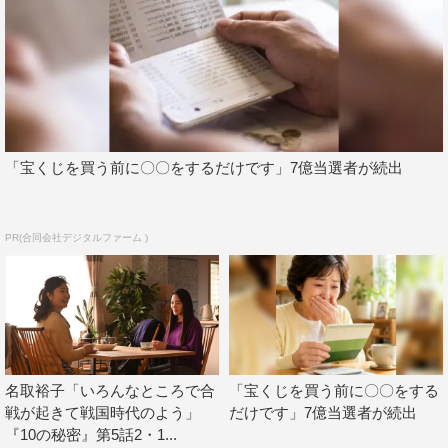
て「なるほど」ってなるようなドラマは最近少なかったん
じゃないですかね？劇中の事件を通して今の世の中を象徴
的に表してもいるようにも感じられますし、この作品に参
加させていただきとても光栄です。共演者の皆さんのそれ
ぞれの駆け引きも楽しみですよね？ 今からワクワクして
「宝くじを買う前に〇〇をするだけです」7億当選者が続出
います。打ち合わせで、頂いている台本から先の今後の展
開を教えてもらったんですが、まさかそういう展開になる
のかって予想できなかったですよ（笑）。
PR(合同会社デジタルファーム )
◆視聴者へのメッセージをお願いします。
骨折事故で皆さまにご心配をおかけしてしまいましたが、
今回は俳優として再スタートのドラマでもあります。新た
名取裕子「いろんなところで合
「宝くじを買う前に〇〇をする
な気持ちで挑戦しなければと思っております。復帰ドラマ
戦が起きて戦国時代のよう」
だけです」7億当選者が続出
第1作目として、これまで演じてきた役柄とどう違うの
『10の秘密』第5話2・1...
か、興味を持ってご覧いただけたらうれしいです。退院