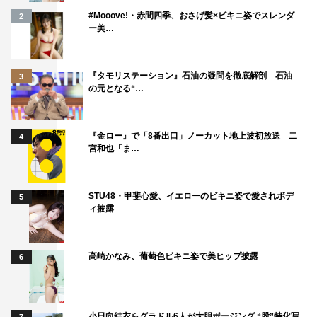
原光博、山野海、名取裕子、渡部篤郎 ほか
#Mooove!・赤間四季、おさげ髪×ビキニ姿でスレンダ
2
ー美…
『タモリステーション』石油の疑問を徹底解剖 石油
3
の元となる“…
佐野史郎
向井理
『金ロー』で「8番出口」ノーカット地上波初放送 二
4
宮和也「ま…
STU48・甲斐心愛、イエローのビキニ姿で愛されボデ
5
ィ披露
高崎かなみ、葡萄色ビキニ姿で美ヒップ披露
6
小日向結衣らグラドル6人が大胆ポージング “股”特化写