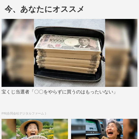
佐野史郎が2020年1月14日（火）スタートの向井理主演
今、あなたにオススメ
ドラマ『10の秘密』（フジテレビ系）に出演することが決
定。11月にバラエティ番組の収録で腰椎骨折して以来、初
のドラマ出演となる。
本作は“秘密”のベールに包まれた人間の欲望が暴かれる
オリジナルサスペンス。主人公・白河圭太（向井）の愛す
る娘・瞳（山田杏奈）が何者かに誘拐されたことに端を発
し、圭太と関わるさまざまな人物たちの計り知れない秘密
が絡み合い、次々に事件が巻き起こる。
宝くじ当選者「〇〇をやらずに買うのはもったいない」
佐野が演じるのは、圭太の元妻・由貴子（仲間由紀恵）
が顧問弁護士を務めている帝東建設の社長・長沼豊。圭太
が誘拐犯から娘・瞳を取り返す条件を満たすため、由貴子
PR(合同会社デジタルファーム )
を探しているのと同様に、失踪した会社の顧問弁護士であ
る由貴子を探す長沼。過去に帝東建設があるトラブルに巻
き込まれ訴訟騒ぎに発展した際、由貴子の力でその訴訟を