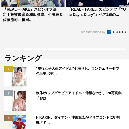
『REAL⇔FAKE』スピンオフ決
『REAL⇔FAKE』スピンオフ『“O
定！荒牧慶彦＆和田雅成、小澤廉＆
ne Day’s Diary”』ペア3組の...
佐藤流司、植田...
Recommended by
『REAL⇔FAKE』NEXT PROJECT
ランキング
第1弾：“One Day’s Diary”
放送チャンネル：CS放送「TBSチャンネル2 名作ドラ
“現役女子大生アイドル”七海りお、ランジェリー姿で
1
色白美ボデ…
マ・スポーツ・アニメ」
ホームページURL：https://www.tbs.co.jp/tbs-
軟体Iカップグラビアアイドル・仲根なのか、1st写真集
2
ch/special/realfake/
「おは…
制作プロダクション：要堂
HIKAKIN、ダイアン・津田篤宏がドリフコントに初挑
製作：「REAL⇔FAKE」製作委員会・MBS
3
戦『ド…