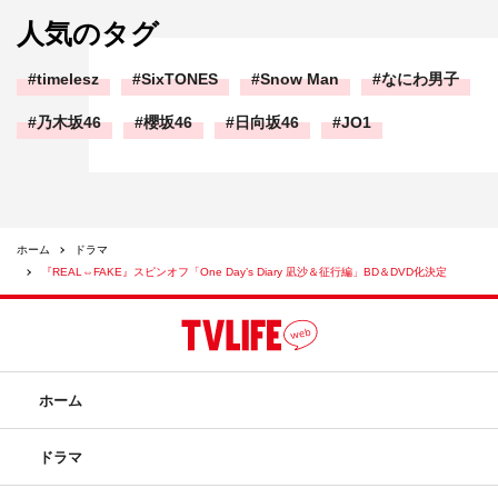
人気のタグ
timelesz
SixTONES
Snow Man
なにわ男子
乃木坂46
櫻坂46
日向坂46
JO1
ホーム
ドラマ
『REAL⇔FAKE』スピンオフ「One Day’s Diary 凪沙＆征行編」BD＆DVD化決定
ホーム
ドラマ