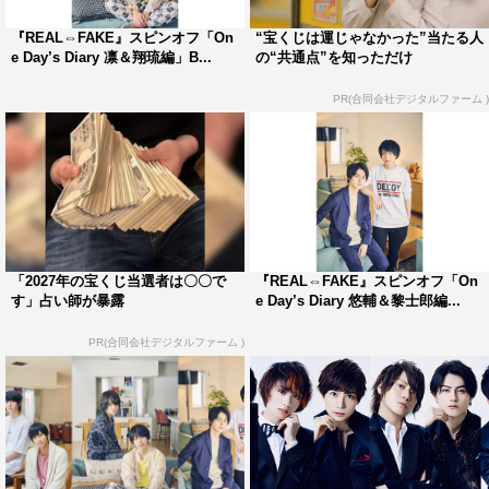
Blu-ray＆DVD化が決定したのは、“One Day’s Diary 凪沙
『REAL⇔FAKE』スピンオフ「On
“宝くじは運じゃなかった”当たる人
＆征行編”。本編映像とメイキング映像はもちろん、初回
e Day’s Diary 凛＆翔琉編」B...
の“共通点”を知っただけ
限定版には撮影風景フォトブックに加え、凪沙と征行が歌
PR(合同会社デジタルファーム )
うEDテーマソング「君との約束」のCDが特典として収録
される。
リリース情報
『REAL⇔FAKE』スピンオフドラマ「One Day’s Diary
凪沙＆征行編」Blu-ray・DVD
「2027年の宝くじ当選者は〇〇で
『REAL⇔FAKE』スピンオフ「On
す」占い師が暴露
e Day’s Diary 悠輔＆黎士郎編...
発売日：2021年1月22日（金）
PR(合同会社デジタルファーム )
初回限定版：各6,380円（税込）
通常版：各5,280円（税込）