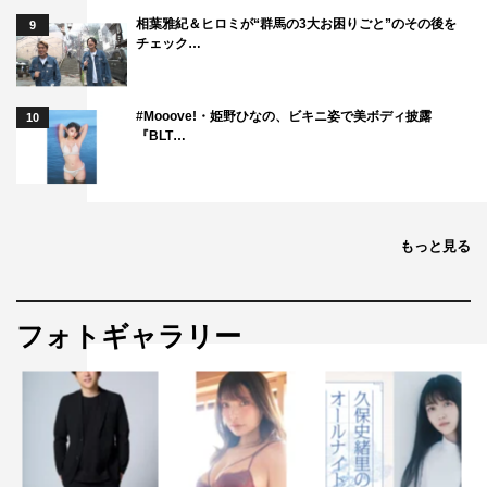
相葉雅紀＆ヒロミが“群馬の3大お困りごと”のその後を
9
チェック…
#Mooove!・姫野ひなの、ビキニ姿で美ボディ披露
10
『BLT…
もっと見る
フォトギャラリー