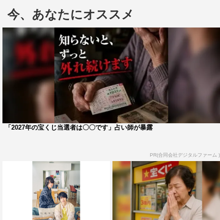
今、あなたにオススメ
『REAL⇔FAKE』スピンオフドラマ「One Day’s Diary 凪
沙＆征行編」のBlu-ray＆DVDが2021年1月22日（金）に
発売されることが決定した。
『REAL⇔FAKE』は昨年9月にMBS/TBSドラマイズム枠
で放送された、舞台で活躍中の俳優陣が共演するオリジナ
ルドラマ。現在、その「NEXT PROJECT」第1弾とし
て、『REAL⇔FAKE』で活躍した人気ユニット「Stellar
「2027年の宝くじ当選者は〇〇です」占い師が暴露
CROWNS（ステラクラウンズ）」の牧野凪沙（荒牧慶
彦）＆瀬名征行（和田雅成）、沢瀬凛（小澤廉）＆鈴木翔
PR(合同会社デジタルファーム )
琉（佐藤流司）、育田悠輔（植田圭輔）＆梅原黎士郎（松
村龍之介）の6人の日常をつづった、全3話のオムニバスド
ラマ“One Day’s Diary”がCS-TBSチャンネル2で3か月連続
で放送中。