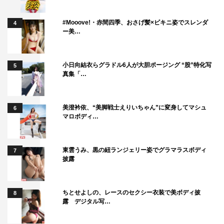
ドラマ公式Twitter：@REALFAKE_info
ドラマ公式サイト：
https://realfake-official.com/
#Mooove!・赤間四季、おさげ髪×ビキニ姿でスレンダ
4
ー美…
©「REAL⇔FAKE」製作委員会・MBS
小日向結衣らグラドル6人が大胆ポージング “股”特化写
5
真集「…
美澄衿依、“美脚戦士えりいちゃん”に変身してマシュ
6
マロボディ…
佐藤流司
和田雅成
小澤廉
松村龍之介
植田圭輔
荒牧慶彦
東雲うみ、黒の紐ランジェリー姿でグラマラスボディ
7
披露
ちとせよしの、レースのセクシー衣装で美ボディ披
8
露 デジタル写…