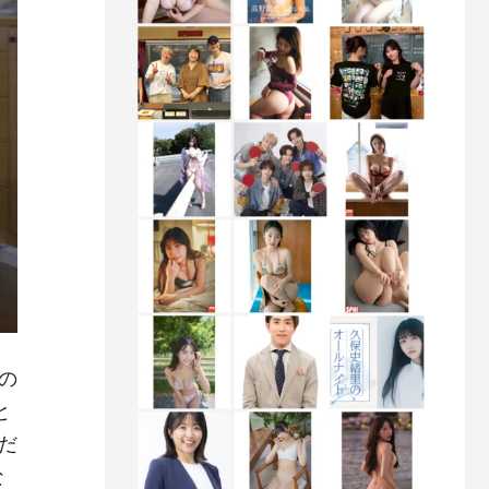
の
と
だ
な