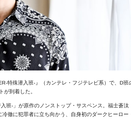
VER‐特殊潜入班‐』（カンテレ・フジテレビ系）で、D班
トが到着した。
対潜入班-」が原作のノンストップ・サスペンス。福士蒼汰
時に冷徹に犯罪者に立ち向かう、自身初のダークヒーロー