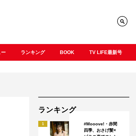
ュー
ランキング
BOOK
TV LIFE最新号
ランキング
#Mooove!・赤間
1
四季、おさげ髪×