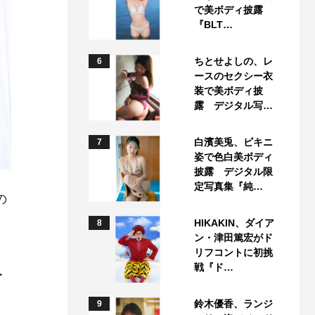
で美ボディ披露
『BLT…
ちとせよしの、レ
6
ースのセクシー衣
装で美ボディ披
露 デジタル写…
白濱美兎、ビキニ
7
姿で色白美ボディ
披露 デジタル限
定写真集『純…
の
HIKAKIN、ダイア
8
ン・津田篤宏がド
リフコントに初挑
戦『ド…
・
鈴木優香、ランジ
9