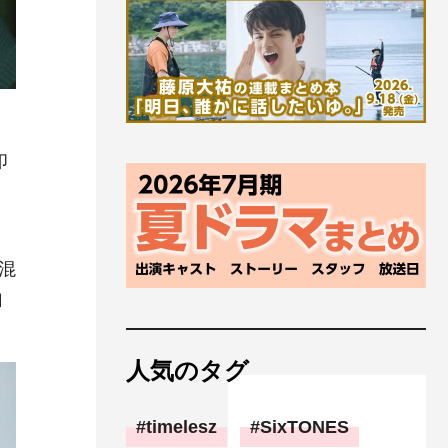
印
混
自
人気のタグ
timelesz
SixTONES