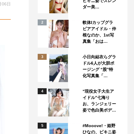
ビキニ姿でスレン
月06日
ダー美…
軟体Iカップグラ
2
ビアアイドル・仲
根なのか、1st写
真集「おは…
小日向結衣らグラ
3
ドル6人が大胆ポ
ージング “股”特
化写真集「…
“現役女子大生ア
4
イドル”七海り
お、ランジェリー
姿で色白美ボデ…
#Mooove!・姫野
5
ひなの、ビキニ姿