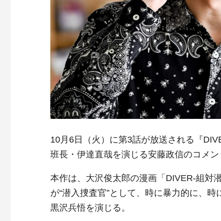
10月6日（火）に第3話が放送される『DI
班長・伊達直哉を演じる安藤政信のコメン
本作は、大沢俊太郎の漫画「DIVER-組
が“潜入捜査官”として、時に暴力的に、
黒沢兵悟を演じる。