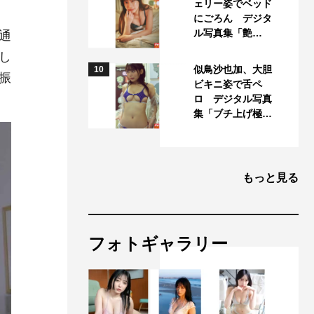
ェリー姿でベッド
にごろん デジタ
ル写真集「艶…
通
し
似鳥沙也加、大胆
10
振
ビキニ姿で舌ペ
ロ デジタル写真
集「ブチ上げ極…
もっと見る
フォトギャラリー