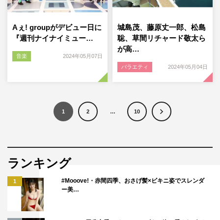
Aぇ! groupがデビュー日に
城島茂、藤原丈一郎、松島
『週刊ナイナイミュー…
聡、草間リチャード敬太ら
が高…
音楽
2024年05月07日
バラエティ
2024年05月04日
1
2
…
10
ランキング
#Mooove!・赤間四季、おさげ髪×ビキニ姿でスレンダ
1
ー美…