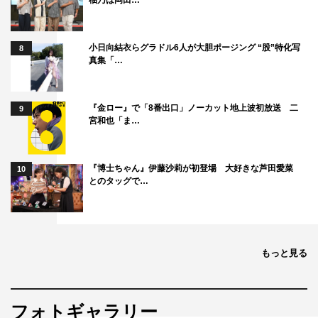
小日向結衣らグラドル6人が大胆ポージング “股”特化写
8
真集「…
『金ロー』で「8番出口」ノーカット地上波初放送 二
9
宮和也「ま…
『博士ちゃん』伊藤沙莉が初登場 大好きな芦田愛菜
10
とのタッグで…
もっと見る
フォトギャラリー