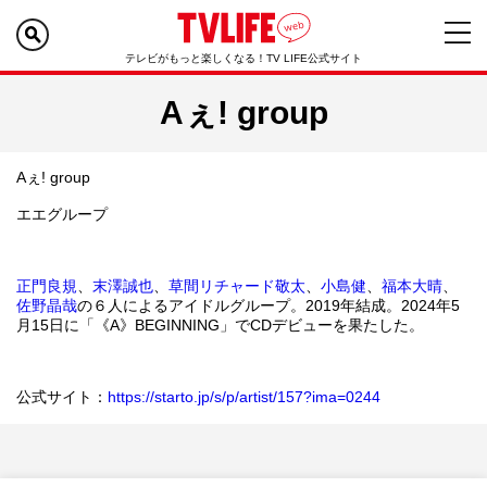
テレビがもっと楽しくなる！TV LIFE公式サイト
Aぇ! group
Aぇ! group
エエグループ
正門良規
、
末澤誠也
、
草間リチャード敬太
、
小島健
、
福本大晴
、
佐野晶哉
の６人によるアイドルグループ。2019年結成。2024年5
月15日に
「《A》BEGINNING」で
CDデビューを果たした。
公式サイト：
https://starto.jp/s/p/artist/157?ima=0244