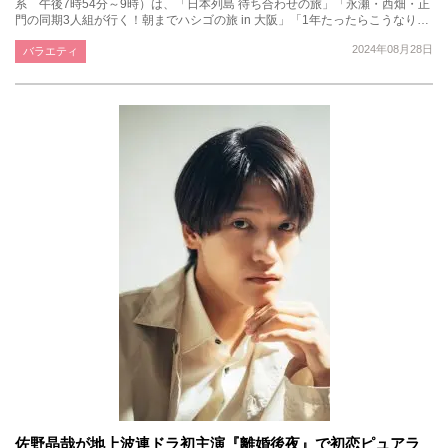
系 午後7時54分～9時）は、「日本列島 待ち合わせの旅」「永瀬・西畑・正
門の同期3人組が行く！朝までハシゴの旅 in 大阪」「1年たったらこうなり…
2024年08月28日
バラエティ
佐野晶哉が地上波連ドラ初主演『離婚後夜』で初恋ピュアラ