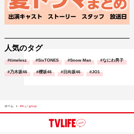
人気のタグ
timelesz
SixTONES
Snow Man
なにわ男子
乃木坂46
櫻坂46
日向坂46
JO1
ホーム
#Aぇ! group