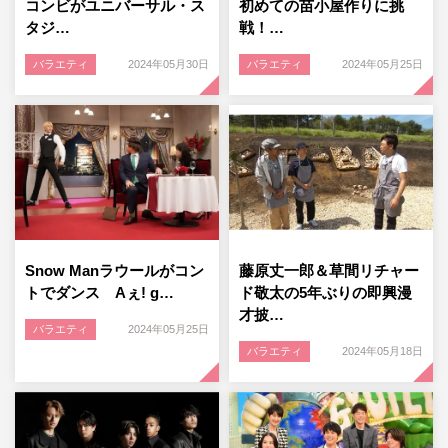
コンビがユニバーサル・ス
初めての苗小屋作りに挑
タジ…
戦！…
バラエティ
2024年05月30日
バラエティ
2024年05月25日
Snow Manラウールがコン
藤原丈一郎＆草間リチャー
トでダンス Aぇ! g…
ド敬太の5年ぶりの即興漫
才披…
バラエティ
2024年05月25日
バラエティ
2024年05月18日