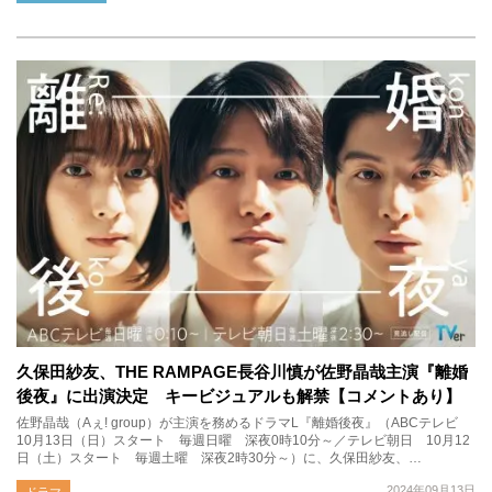
久保田紗友、THE RAMPAGE長谷川慎が佐野晶哉主演『離婚
後夜』に出演決定 キービジュアルも解禁【コメントあり】
佐野晶哉（Aぇ! group）が主演を務めるドラマL『離婚後夜』（ABCテレビ
10月13日（日）スタート 毎週日曜 深夜0時10分～／テレビ朝日 10月12
日（土）スタート 毎週土曜 深夜2時30分～）に、久保田紗友、…
2024年09月13日
ドラマ