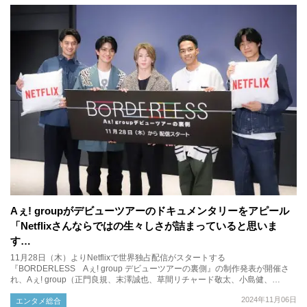
Aぇ! groupがデビューツアーのドキュメンタリーをアピール
「Netflixさんならではの生々しさが詰まっていると思いま
す…
11月28日（木）よりNetflixで世界独占配信がスタートする
『BORDERLESS Aぇ! group デビューツアーの裏側』の制作発表が開催さ
れ、Aぇ! group（正門良規、末澤誠也、草間リチャード敬太、小島健、…
2024年11月06日
エンタメ総合