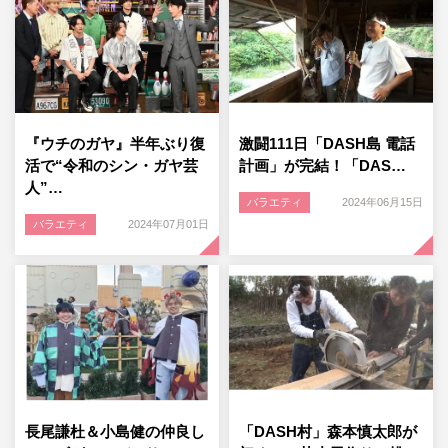
『ウチのガヤ』半年ぶり復
激闘111日「DASH島 電話
活で“令和のシン・ガヤ芸
計画」が完結！「DAS…
人”…
バラエティ
2024年06月15日
バラエティ
2024年07月01日
長尾謙杜＆小島健の仲良し
「DASH村」森本慎太郎が