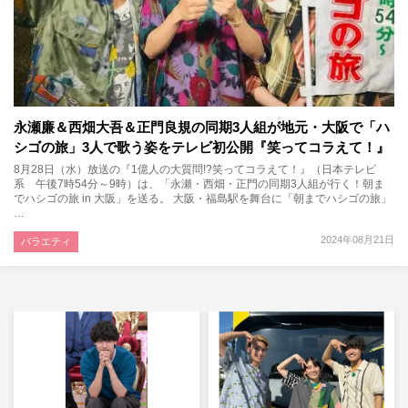
永瀬廉＆西畑大吾＆正門良規の同期3人組が地元・大阪で「ハ
シゴの旅」3人で歌う姿をテレビ初公開『笑ってコラえて！』
8月28日（水）放送の『1億人の大質問!?笑ってコラえて！』（日本テレビ
系 午後7時54分～9時）は、「永瀬・西畑・正門の同期3人組が行く！朝ま
でハシゴの旅 in 大阪」を送る。 大阪・福島駅を舞台に「朝までハシゴの旅」
…
2024年08月21日
バラエティ