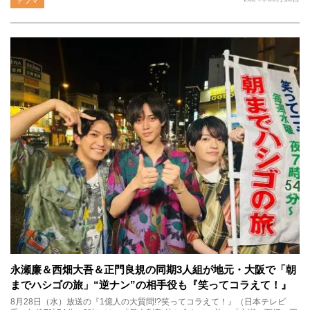
永瀬廉＆西畑大吾＆正門良規の同期3人組が地元・大阪で「朝
までハシゴの旅」“逆ナン”の相手役も『笑ってコラえて！』
8月28日（水）放送の『1億人の大質問!?笑ってコラえて！』（日本テレビ