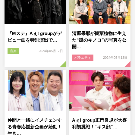
『Mステ』Aぇ! groupがデ
清原果耶が観葉植物に生え
ビュー曲を特別演出で…
た“謎のキノコ”の写真を公
開…
音楽
2024年05月17日
バラエティ
2024年05月13日
仲間と一緒にイメチェンす
Aぇ! group正門良規が大喜
る青春応援新企画が始動！
利初挑戦！“キス顔”…
生き…