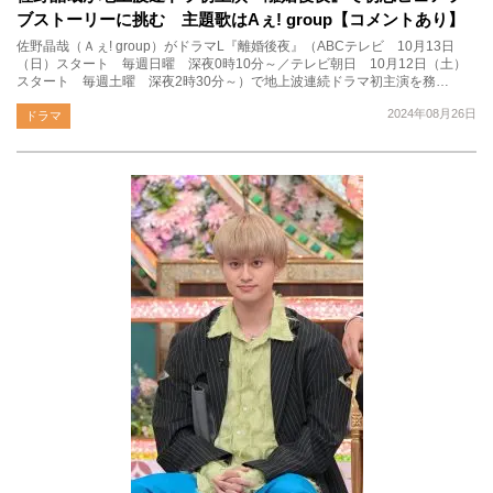
ブストーリーに挑む 主題歌はAぇ! group【コメントあり】
佐野晶哉（Ａぇ! group）がドラマL『離婚後夜』（ABCテレビ 10月13日
（日）スタート 毎週日曜 深夜0時10分～／テレビ朝日 10月12日（土）
スタート 毎週土曜 深夜2時30分～）で地上波連続ドラマ初主演を務…
2024年08月26日
ドラマ