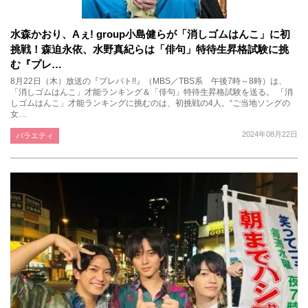
水森かおり、Aぇ! group小島健らが「消しゴムはんこ」に初
挑戦！森迫永依、水野真紀らは「俳句」特待生昇格試験に挑
む『プレ…
8月22日（木）放送の『プレバト!!』（MBS／TBS系 午後7時～8時）は、
「消しゴムはんこ」才能ランキング＆「俳句」特待生昇格試験を送る。 「消
しゴムはんこ」才能ランキングに挑むのは、初挑戦の4人。“ご当地ソングの
女…
2024年08月22日
バラエティ