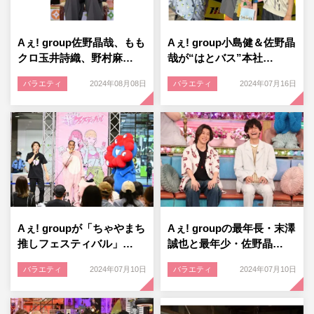
Aぇ! group佐野晶哉、もも
Aぇ! group小島健＆佐野晶
クロ玉井詩織、野村麻…
哉が“はとバス”本社…
バラエティ
2024年08月08日
バラエティ
2024年07月16日
Aぇ! groupが「ちゃやまち
Aぇ! groupの最年長・末澤
推しフェスティバル」…
誠也と最年少・佐野晶…
バラエティ
2024年07月10日
バラエティ
2024年07月10日