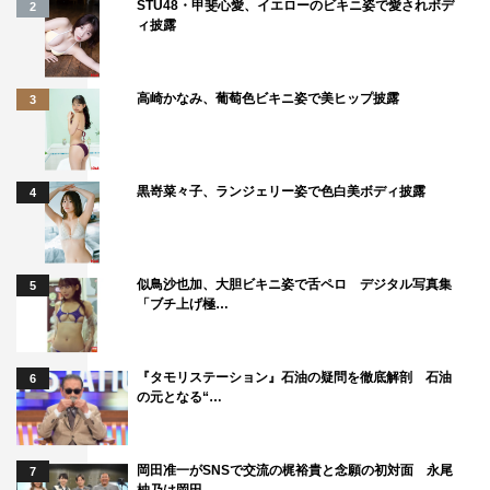
STU48・甲斐心愛、イエローのビキニ姿で愛されボデ
2
ィ披露
高崎かなみ、葡萄色ビキニ姿で美ヒップ披露
3
黒嵜菜々子、ランジェリー姿で色白美ボディ披露
4
似鳥沙也加、大胆ビキニ姿で舌ペロ デジタル写真集
5
「ブチ上げ極…
『タモリステーション』石油の疑問を徹底解剖 石油
6
の元となる“…
岡田准一がSNSで交流の梶裕貴と念願の初対面 永尾
7
柚乃は岡田…