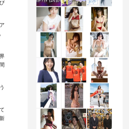
び
ア
気
界
間
う
て
新