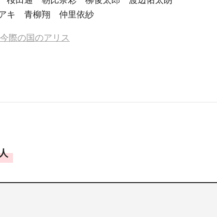
 桜田通 朝比奈彩 柳俊太郎 渡辺佑太朗
アキ 青柳翔 仲里依紗
x.com/今際の国のアリス
人