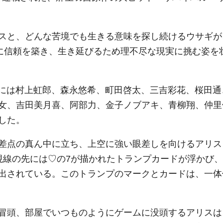
スと、どんな苦境でも生きる意味を探し続けるウサギが
共に信頼を築き、生き延びるため理不尽な現実に挑む姿を
には村上虹郎、森永悠希、町田啓太、三吉彩花、桜田通
女、吉田美月喜、阿部力、金子ノブアキ、青柳翔、仲里
した。
差点の真ん中に立ち、上空に強い眼差しを向けるアリス
視線の先には♡の7が描かれたトランプカードが浮かび、
出されている。このトランプのマークとカードは、一体
冒頭、部屋でいつものようにゲームに没頭するアリスは