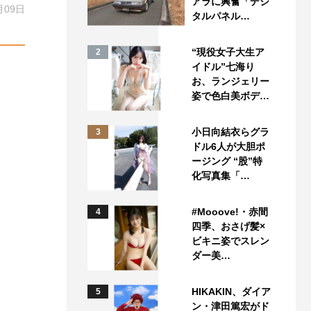
アラに興奮「デジ
月09日
タルパネル…
“現役女子大生ア
2
イドル”七海り
お、ランジェリー
姿で色白美ボデ…
小日向結衣らグラ
3
ドル6人が大胆ポ
ージング “股”特
化写真集「…
#Mooove!・赤間
4
四季、おさげ髪×
ビキニ姿でスレン
ダー美…
HIKAKIN、ダイア
5
ン・津田篤宏がド