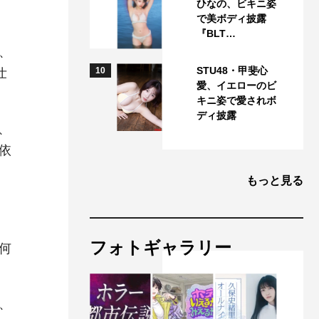
ひなの、ビキニ姿
で美ボディ披露
『BLT…
、
STU48・甲斐心
10
壮
愛、イエローのビ
キニ姿で愛されボ
ディ披露
、
依
もっと見る
フォトギャラリー
何
、