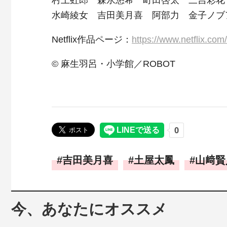
村上虹郎 森永悠希 町田啓太 三吉彩花
水崎綾女 吉田美月喜 阿部力 金子ノブ
Netflix作品ページ：
https://www.netfli
© 麻生羽呂・小学館／ROBOT
吉田美月喜
土屋太鳳
山﨑賢
今、あなたにオススメ