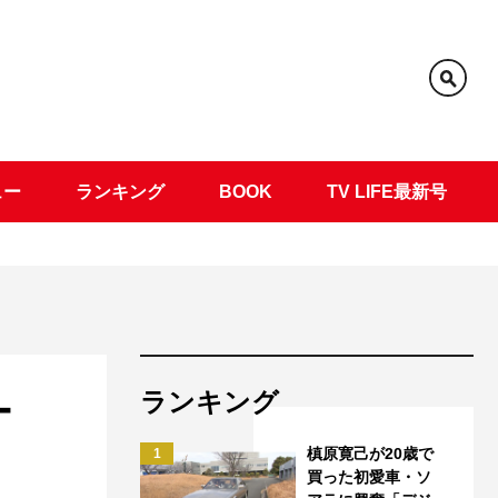
ュー
ランキング
BOOK
TV LIFE最新号
ランキング
ー
槙原寛己が20歳で
1
買った初愛車・ソ