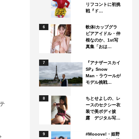
リフコントに初挑
戦『ド…
軟体Iカップグラ
6
ビアアイドル・仲
根なのか、1st写
真集「おは…
『アナザースカイ
7
SP』Snow
Man・ラウールが
モデル挑戦…
ちとせよしの、レ
8
、テ
ースのセクシー衣
装で美ボディ披
露 デジタル写…
#Mooove!・姫野
9
サ