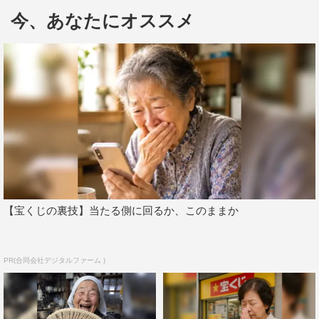
今、あなたにオススメ
ンを起こすのではなく、どのように周りに流されるか…今
回は、おそらく目の前で“地獄の宴”が繰り広げられると思
いますが、信長殿や周りの方々の反応を見つつ、ビビット
に反応したいと思います」とコメントしている。
番組情報
大河ドラマ『麒麟がくる』
NHK総合ほか
毎週（日）後8・00～8・45
【宝くじの裏技】当たる側に回るか、このままか
©NHK
PR(合同会社デジタルファーム )