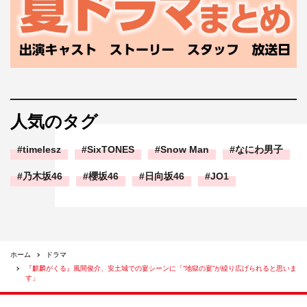
人気のタグ
timelesz
SixTONES
Snow Man
なにわ男子
乃木坂46
櫻坂46
日向坂46
JO1
ホーム
ドラマ
『麒麟がくる』風間俊介、安土城での宴シーンに「“地獄の宴”が繰り広げられると思いま
す」