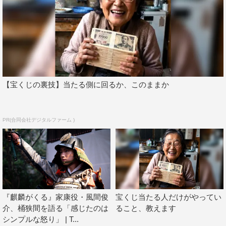
【宝くじの裏技】当たる側に回るか、このままか
PR(合同会社デジタルファーム )
『麒麟がくる』家康役・風間俊
宝くじ当たる人だけがやってい
介、桶狭間を語る「感じたのは
ること、教えます
シンプルな怒り」 | T...