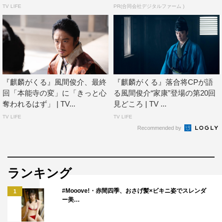
TV LIFE
PR(合同会社デジタルファーム )
『麒麟がくる』風間俊介、最終
『麒麟がくる』落合将CPが語
回「本能寺の変」に「きっと心
る風間俊介“家康”登場の第20回
奪われるはず」 | TV...
見どころ | TV ...
TV LIFE
TV LIFE
Recommended by
ランキング
#Mooove!・赤間四季、おさげ髪×ビキニ姿でスレンダ
1
ー美…