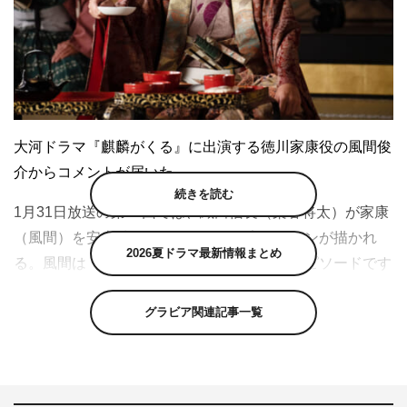
大河ドラマ『麒麟がくる』に出演する徳川家康役の風間俊
介からコメントが届いた。
続きを読む
1月31日放送の第43回では、織田信長（染谷将太）が家康
（風間）を安土城に招いてもてなす宴のシーンが描かれ
2026夏ドラマ最新情報まとめ
る。風間は「歴史ファンにとっては有名なエピソードです
が、それがどのような切り口で描かれるのか？ 台本を読
グラビア関連記事一覧
んだ時、『えー、そうなの！』と驚いたし、『これは、面
白い！』と思いました」と。
そして「家康は攻撃というよりは防御の人で、良い意味で
周りに流されながら機をうかがう人です。自分がアクショ