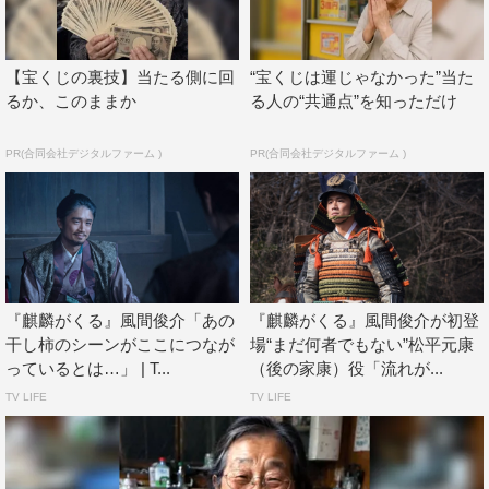
風間俊介
【宝くじの裏技】当たる側に回
“宝くじは運じゃなかった”当た
るか、このままか
る人の“共通点”を知っただけ
PR(合同会社デジタルファーム )
PR(合同会社デジタルファーム )
『麒麟がくる』風間俊介「あの
『麒麟がくる』風間俊介が初登
干し柿のシーンがここにつなが
場“まだ何者でもない”松平元康
っているとは…」 | T...
（後の家康）役「流れが...
TV LIFE
TV LIFE