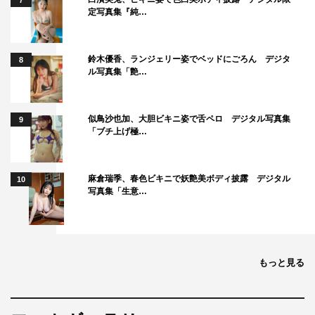
7
定写真集『純…
鈴木優香、ランジェリー姿でベッドにごろん デジタ
8
ル写真集「艶…
似鳥沙也加、大胆ビキニ姿で舌ペロ デジタル写真集
9
「ブチ上げ極…
麻倉瑞季、春色ビキニで妖艶美ボディ披露 デジタル
10
写真集「生意…
もっと見る