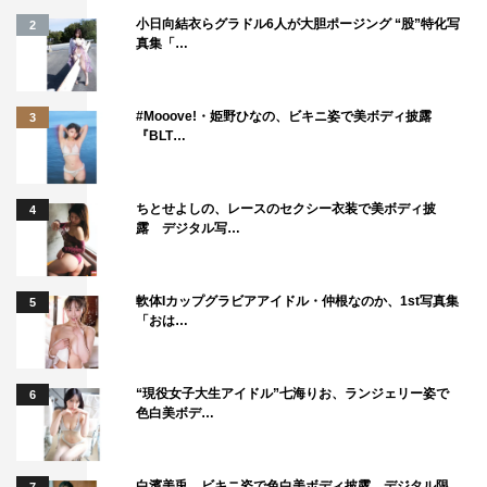
小日向結衣らグラドル6人が大胆ポージング “股”特化写
2
真集「…
#Mooove!・姫野ひなの、ビキニ姿で美ボディ披露
3
『BLT…
ちとせよしの、レースのセクシー衣装で美ボディ披
4
露 デジタル写…
軟体Iカップグラビアアイドル・仲根なのか、1st写真集
5
「おは…
“現役女子大生アイドル”七海りお、ランジェリー姿で
6
色白美ボデ…
白濱美兎、ビキニ姿で色白美ボディ披露 デジタル限