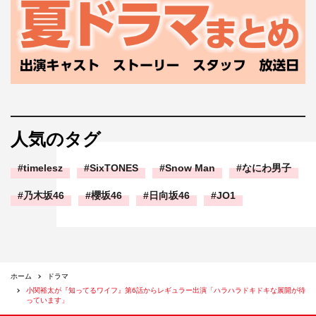
人気のタグ
timelesz
SixTONES
Snow Man
なにわ男子
乃木坂46
櫻坂46
日向坂46
JO1
ホーム
ドラマ
小関裕太が『知ってるワイフ』第6話からレギュラー出演「ハラハラドキドキな展開が待
っています」