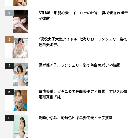
戦でした。スケボーは彼のアイコンなので、注目していた
STU48・甲斐心愛、イエローのビキニ姿で愛されボデ
2
だきたいです。彼の恋愛は積極的に攻めるタイプです。突
ィ披露
然現れ、瀧本さん演じる沙也佳さんにアタックしていくの
ですが、演じる上では上原くんの持っている“自信”を大事
“現役女子大生アイドル”七海りお、ランジェリー姿で
にしました。失うものがない彼のアタックには要注意で
3
色白美ボデ…
す」
◆初共演となる瀧本との撮影について
黒嵜菜々子、ランジェリー姿で色白美ボディ披露
4
「普段はとても穏やかな瀧本さんと、“用意スタート”と監
督の合図がかかった瞬間の瀧本さんは全く別人で、プライ
白濱美兎、ビキニ姿で色白美ボディ披露 デジタル限
5
ドが高く近寄り難い沙也佳さんが僕の目の前にいました。
定写真集『純…
そのおかげで僕も上原くんを“演じよう”とせずに、自然に
上原くんになることができて、リラックスして撮影に挑め
高崎かなみ、葡萄色ビキニ姿で美ヒップ披露
6
ました。いかにして沙也佳さんの心に近づこうかというこ
とを、上原くんとしてずっと考えていました（笑）」