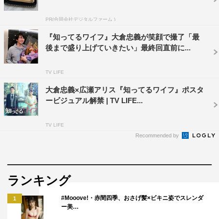
「大倉さん演じる夫・元春の“仕事でうまくいかない時期
に、家くらいは何も考えないでいたい”という気持ちも理
PR(合同会社デジタルファーム )
解できるし、広瀬さん演じる奥様・澪の“子供との時間と
『知ってるワイフ』大倉忠義が笑顔で撮了「最
後まで盛り上げていきたい」最終回直前に...
家事に追われながら、旦那はちゃんと家庭と向き合ってく
れず、認知症の母を持ち、その上その悩みを打ち明けられ
TV LIFE
ずにいる”という苦悩にも寄り添いたくなる。そんな家庭
環境の描写がとてもリアルに描かれていて、引き込まれま
大倉忠義×広瀬アリス『知ってるワイフ』ポスタ
ービジュアル解禁 | TV LIFE...
した。えっ、誰が『知ってるワイフ』なの？ 澪？ それ
ともお母さん？ というミステリー部分にもワクワクしま
TV LIFE
した」
Recommended by
◆今作の役柄について
「花屋でバイトしている青年で、マインドはストリート
ランキング
系。格好もノリもスケボーで移動するようなところにもキ
#Mooove!・赤間四季、おさげ髪×ビキニ姿でスレンダ
1
ャラクターが表れています。役づくりとしては特にスケボ
ー美…
ーに力を注ぎました。今までやったことがなくて、初の挑