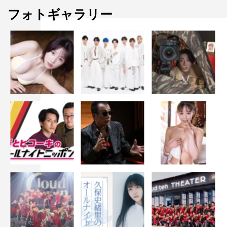
を小関さんが持つ魅力と相まってとてもうまく表現して頂
フォトギャラリー
きました。もちろん元春と澪の関係にも影響を及ぼすので
すが、沙也佳と上原の関係もどうなっていくのかご注目い
ただけましたら幸いです」
番組情報
木曜劇場『知ってるワイフ』
フジテレビ系
毎週（木）後10時～10時54分
＜キャスト＞
大倉忠義 広瀬アリス
松下洸平 川栄李奈 ・ 森田甘路 末澤誠也（Aぇ! group/
関西ジャニーズJr.） 佐野ひ
なこ 安藤ニコ 小関裕太 マギー 猫背椿 おかやまは
じめ