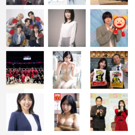
／瀧本美織 ・ 生瀬勝久 片平なぎさ
＜スタッフ＞
脚本：橋部敦子（『僕らは奇跡でできている』『フラジャ
イル』『フリーター、家を買う』『僕の生きる道』シリー
ズほか）
編成企画：狩野雄太（『デート～恋とはどんなものかしら
～』『世にも奇妙な物語』『あの日見た花の名前を僕達は
まだ知らない。』ほか）
プロデュース：貸川聡子（『黒井戸殺し』『絶対零度～特
殊犯罪潜入捜査～』『1リットルの涙』ほか）
演出：土方政人（『SUITS /スーツ』『謎解きはディナー
のあとで』『ゴーストライター』ほか）
山内大典（『海月姫』、『ストロベリーナイト・サーガ』
ほか）
木村真人（『絶対零度～未然犯罪潜入捜査～』）
音楽：河野伸（『恋はつづくよどこまでも』『おっさんず