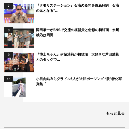
◆視聴者へのメッセージ
『タモリステーション』石油の疑問を徹底解剖 石油
7
の元となる“…
「1話からしっかりとオンエアを拝見していて、いつも面
白く見ているので参加できることをうれしく思います！
岡田准一がSNSで交流の梶裕貴と念願の初対面 永尾
8
この出来上がった世界の中に良いスパイスとして飛び込め
柚乃は岡田…
ていたら光栄です。いろんな意味でハラハラドキドキな展
開が待っていますので、6話以降もぜひ楽しみにしていた
『博士ちゃん』伊藤沙莉が初登場 大好きな芦田愛菜
9
だけたらと思います！」
とのタッグで…
編成企画：狩野雄太（フジテレビ編成部）コメン
ト
小日向結衣らグラドル6人が大胆ポージング “股”特化写
10
真集「…
「上原もとても大事なキャラクターで、沙也佳を本当の姿
へと導く役割を持っています。彼女に対しては独特の距離
感の詰め方をしながらも、内面の本性をあぶり出す恐ろし
もっと見る
い慧眼を持っていますが、一方で、それが沙也佳をイラつ
かせてしまう事もあります。どこか超感覚に近い不思議さ