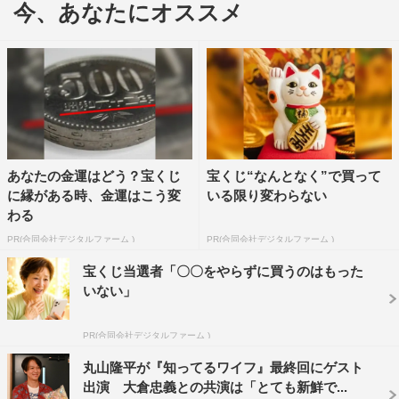
今、あなたにオススメ
小関が演じるのは、主人公・剣崎元春（大倉）の妻・沙也
佳（瀧本美織）が利用するフラワーショップのアルバイト
店員・上原邦光。甘いマスクで優しい気遣いのできる上原
は客からの評価も高い。上原は高級住宅地にある剣崎家へ
配達で何度か訪れていたにもかかわらず、沙也佳は彼のこ
とを覚えていなかった。しかし上原がプライベートでスケ
あなたの金運はどう？宝くじ
宝くじ“なんとなく”で買って
ボーをしている時に偶然再会し、次第に距離を縮めていく
に縁がある時、金運はこう変
いる限り変わらない
ことに。沙也佳は夫の元春とは違った魅力を持つ上原にひ
わる
かれていく。
PR(合同会社デジタルファーム )
PR(合同会社デジタルファーム )
小関は、『天才てれびくんMAX』（2006～2008年／
宝くじ当選者「〇〇をやらずに買うのはもった
いない」
NHK）のテレビ戦士として活躍しながら幼少の頃より芝
居の経験を積み、その後もドラマ、映画、舞台など多方面
PR(合同会社デジタルファーム )
で引っ張りだこの若手実力派俳優。昨年はドラマ『来世で
丸山隆平が『知ってるワイフ』最終回にゲスト
はちゃんとします』（2020年1月期／テレビ東京）や映画
出演 大倉忠義との共演は「とても新鮮で...
「みをつくし料理帖」などに出演。今年は既に連続ドラマ