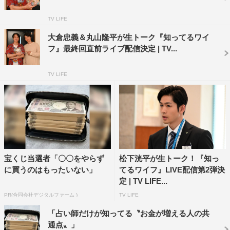
『おじさまと猫』（2021年1月期／テレビ東京）、ミュー
TV LIFE
ジカル「モンティ・パイソンのSPAMALOT」に出演し、
大倉忠義＆丸山隆平が生トーク『知ってるワイ
今後も映画「ライアー×ライアー」（2021年2月19日公
フ』最終回直前ライブ配信決定 | TV...
開）への出演が決定している。
TV LIFE
木曜劇場への出演は今作が初となり、フジテレビドラマへ
の出演は『ビター・ブラッド～最悪で最強の親子刑事～』
（2014年4月期）以来、約7年ぶりとなる。
小関裕太 コメント
◆『知ってるワイフ』出演が決まった際の心境について
宝くじ当選者「〇〇をやらず
松下洸平が生トーク！『知っ
に買うのはもったいない」
てるワイフ』LIVE配信第2弾決
「非常にうれしかったです。台本を最初にいただき、もの
定 | TV LIFE...
すごく面白くて一ファンになりました！」
PR(合同会社デジタルファーム )
TV LIFE
「占い師だけが知ってる〝お金が増える人の共
◆『知ってるワイフ』をご覧になっていかがでしょうか？
通点〟」