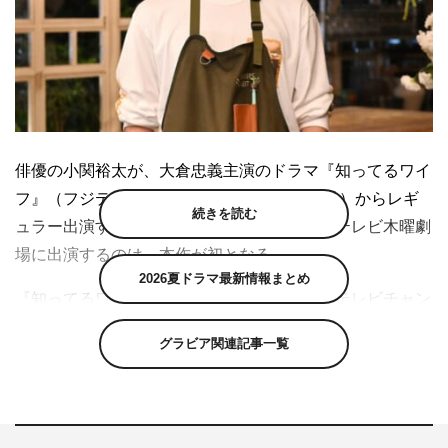
俳優の小関裕太が、大倉忠義主演のドラマ『知ってるワイ
フ』（フジテレビ系）に第6話（2月11日放送）からレギ
続きを読む
ュラー出演することが決定した。小関がフジテレビ木曜劇
場に出演するのは、本作が初となる。
2026夏ドラマ最新情報まとめ
『知ってるワイフ』は、韓国の有料ケーブルテレビチャン
ネル・tvNで2018年に放送された大ヒットドラマ『知って
グラビア関連記事一覧
るワイフ』が原作。大倉忠義が主演、広瀬アリスがヒロイ
ンを務め、タイムスリップという奇跡をきっかけに“本当
に大切なことは何なのか”を模索するファンタジーラブス
トーリー。