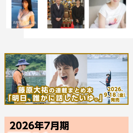
大倉忠義
小関裕太
広瀬アリス
知ってるワイフ