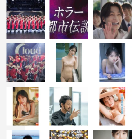
ラブ』『任侠ヘルパー』『メイちゃんの執事』ほか）
制作：フジテレビ
制作著作：共同テレビ
原作：『知ってるワイフ』
制作：STUDIO DRAGON CORPORATION /Chorokbaem
Media
配給：CJ ENM Co.,Ltd
脚本：ヤン・ヒスン
©STUDIO DRAGON CORPORATION
©フジテレビ