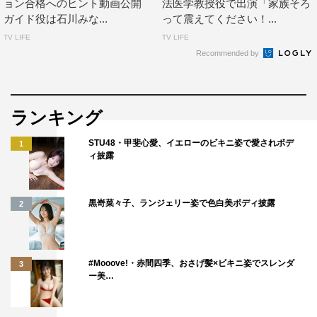
ョン合格へのヒント動画公開
法医学教授役で出演「家族そろ
ガイド役は石川みな...
って震えてください！...
TV LIFE
TV LIFE
Recommended by
ランキング
STU48・甲斐心愛、イエローのビキニ姿で愛されボデ
1
ィ披露
黒嵜菜々子、ランジェリー姿で色白美ボディ披露
2
#Mooove!・赤間四季、おさげ髪×ビキニ姿でスレンダ
3
ー美…