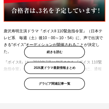
唐沢寿明主演ドラマ『ボイスII 110緊急指令室』（日本テ
レビ系 毎週（土）後10・00～10・54）に、声で出演で
きる“ボイス”オーディションが開催されることが決定し
た。
続きを読む
『ボイスII』は、2019年7月に放送された『ボイス 110緊
2026夏ドラマ最新情報まとめ
急指令室』の続編。緊急指令室「ECU」を舞台に、通報
から「3分で現場到着、5分現場確認、10分で検挙」を掲
げる捜査官たちの活躍を描くタイムリミットサスペンス。
グラビア関連記事一覧
今回のオーディションは、年齢、性別、プロ・アマ、国籍
などは一切問わない。応募は「指定のセリフ」を録音し、
その声で応募するだけ。顔出しも不要でスマートフォン