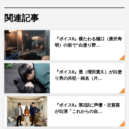
で“音声”動画さえ撮れれば、エントリーできる。
関連記事
応募者の中から選ばれた声は、実際に第6話（8月28日放
送）、第7話（9月4日放送）、第8話（9月11日放送）の放
送で採用される予定。合格者の名前（ペンネームも可）は
『ボイスII』横たわる樋口（唐沢寿
ドラマのスタッフロールに掲載される。
明）の前で“白塗り野…
もし合格できなくても、参加者の中から抽選で10名に、ド
ラマのテーマ“ボイス（声）”に関係する豪華プレゼントが
当たる。応募期間は7月17日（土）前7・00～31日（土）
『ボイスII』透（増田貴久）が白塗
り男の共犯・純名（片…
後11・59まで。
『ボイスII 110緊急指令室』
日本テレビ系
『ボイスII』第2話に声優・古賀葵
毎週土曜 後10・00～10・54
が出演「これからの自…
番組公式HP：
https://www.ntv.co.jp/voice2/