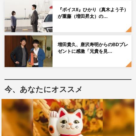
この記事の写真
『ボイスII』ひかり（真木よう子）
が重藤（増田昇太）の…
増田貴久、唐沢寿明からのBDプレ
ゼントに感激「兄貴を見…
今、あなたにオススメ
ボイスII
唐沢寿明
増田貴久
真木よう子