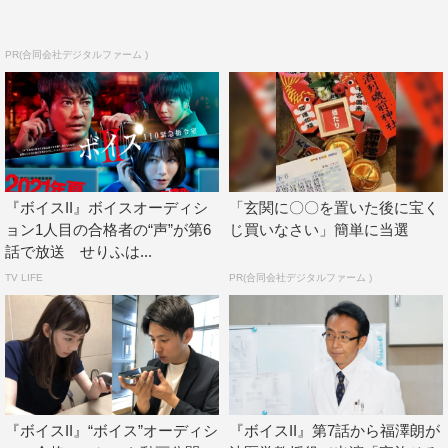
PR(合同会社デジタルファーム )
『ボイスII』ボイスオーディシ
「玄関に〇〇を置いた後に宝く
ョン1人目の合格者の“声”が第6
じ買いなさい」簡単に当選
話で放送 せりふは...
TV LIFE
PR(合同会社デジタルファーム )
『ボイスII』“ボイス”オーディシ
『ボイスII』第7話から福澤朗が