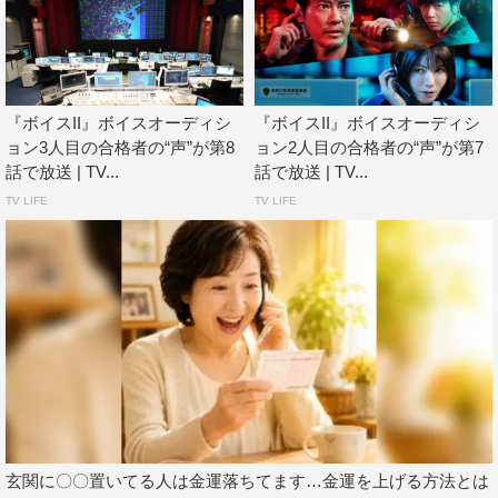
『ボイスII』ボイスオーディシ
『ボイスII』ボイスオーディシ
ョン3人目の合格者の“声”が第8
ョン2人目の合格者の“声”が第7
話で放送 | TV...
話で放送 | TV...
TV LIFE
TV LIFE
玄関に〇〇置いてる人は金運落ちてます…金運を上げる方法とは