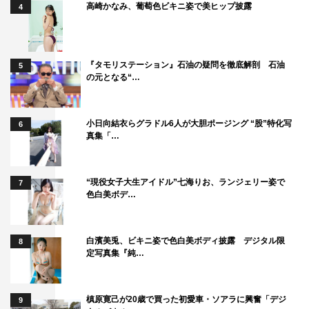
高崎かなみ、葡萄色ビキニ姿で美ヒップ披露
4
『タモリステーション』石油の疑問を徹底解剖 石油
5
の元となる“…
小日向結衣らグラドル6人が大胆ポージング “股”特化写
6
真集「…
“現役女子大生アイドル”七海りお、ランジェリー姿で
7
色白美ボデ…
白濱美兎、ビキニ姿で色白美ボディ披露 デジタル限
8
定写真集『純…
槙原寛己が20歳で買った初愛車・ソアラに興奮「デジ
9