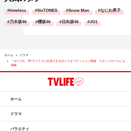
timelesz
SixTONES
Snow Man
なにわ男子
乃木坂46
櫻坂46
日向坂46
JO1
ホーム
ドラマ
『ボイスII』“声”でドラマに出演できるボイスオーディション開催 スタッフロールにも
掲載
ホーム
ドラマ
バラエティ