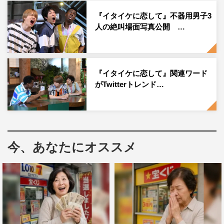
Sexy Zone
アイクぬわら
『イタイケに恋して』不器用男子3
人の絶叫場面写真公開 …
イタイケに恋して
渡辺大知
菊池風磨
『イタイケに恋して』関連ワード
がTwitterトレンド…
今、あなたにオススメ