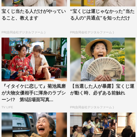
宝くじ当たる人だけがやってい
“宝くじは運じゃなかった”当た
ること、教えます
る人の“共通点”を知っただけ
PR(合同会社デジタルファーム )
PR(合同会社デジタルファーム )
『イタイケに恋して』菊池風磨
【当選した人が暴露】宝くじ運
が大物女優相手に渾身のラブシ
が動く時、必ずある前触れ
ーン!? 第5話場面写真...
TV LIFE
PR(合同会社デジタルファーム )