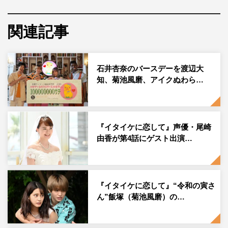
山村、千葉、石野が演じる“パワフルおばちゃん軍団”は、
高校時代に埋めたタイムカプセルに入っていた手紙を発端
関連記事
に、それぞれが想いを寄せていた“充ちゃん”を巻き込んで
甘酸っぱい恋の四角関係をよみがえらせていく。
石井杏奈のバースデーを渡辺大
なお、TVerでは、これまでに放送された1～4話を7月29日
知、菊池風磨、アイクぬわら…
まで一挙見逃し配信している。
『イタイケに恋して』
日本テレビ系
『イタイケに恋して』声優・尾崎
毎週木曜 後11・59～深0・54
由香が第4話にゲスト出演…
（第5話は深0・09～1・04放送）
『イタイケに恋して』“令和の寅さ
ん”飯塚（菊池風磨）の…