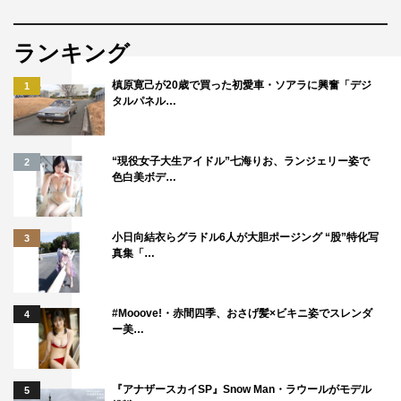
ランキング
槙原寛己が20歳で買った初愛車・ソアラに興奮「デジ
1
タルパネル…
“現役女子大生アイドル”七海りお、ランジェリー姿で
2
色白美ボデ…
小日向結衣らグラドル6人が大胆ポージング “股”特化写
3
真集「…
#Mooove!・赤間四季、おさげ髪×ビキニ姿でスレンダ
4
ー美…
『アナザースカイSP』Snow Man・ラウールがモデル
5