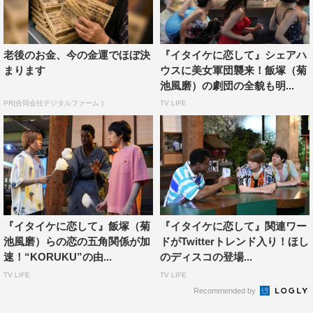
老後のお金、今の金運でほぼ決
『イタイケに恋して』シェアハ
まります
ウスに美女軍団襲来！飯塚（菊
池風磨）の劇団の全貌も明...
PR(合同会社デジタルファーム )
TV LIFE
『イタイケに恋して』飯塚（菊
『イタイケに恋して』関連ワー
池風磨）らの恋の五角関係が加
ドがTwitterトレンド入り！ほし
速！“KORUKU”の由...
のディスコの登場...
TV LIFE
TV LIFE
Recommended by