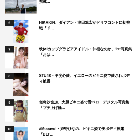
挑戦…
HIKAKIN、ダイアン・津田篤宏がドリフコントに初挑
6
戦『ド…
軟体Iカップグラビアアイドル・仲根なのか、1st写真集
7
「おは…
STU48・甲斐心愛、イエローのビキニ姿で愛されボデ
8
ィ披露
似鳥沙也加、大胆ビキニ姿で舌ペロ デジタル写真集
9
「ブチ上げ極…
#Mooove!・姫野ひなの、ビキニ姿で美ボディ披露
10
『BLT…