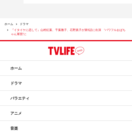
ホーム
ドラマ
『イタイケに恋して』山村紅葉、千葉雅子、石野真子が第5話に出演 “パワフルおばち
ゃん軍団”に
ホーム
ドラマ
バラエティ
アニメ
音楽