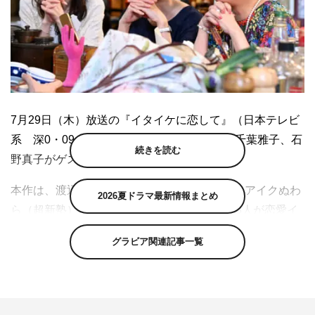
7月29日（木）放送の『イタイケに恋して』（日本テレビ
系 深0・09～1・04）の第5話に山村紅葉、千葉雅子、石
続きを読む
野真子がゲスト出演することが決定した。
本作は、渡辺大知、菊池風磨（Sexy Zone）、アイクぬわ
2026夏ドラマ最新情報まとめ
ら（超新塾）が演じる不器用でモテない男子3人が恋愛イ
ンフルエンサーの助手となり、恋のキューピッドとして奮
グラビア関連記事一覧
闘するラブコメディ。3人は教会を改修したシェアハウス
で共に生活して、日々間違いだらけの恋愛妄想トークをさ
く裂させながら“さまざまな恋の形”と向き合っていく。