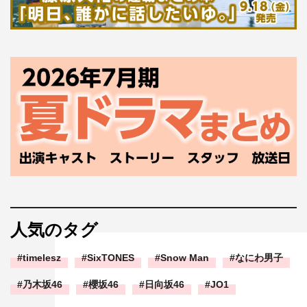
人気のタグ
timelesz
SixTONES
Snow Man
なにわ男子
乃木坂46
櫻坂46
日向坂46
JO1