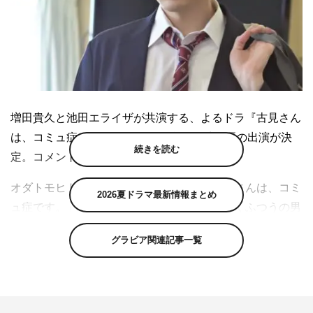
増田貴久と池田エライザが共演する、よるドラ『古見さん
は、コミュ症です。』（NHK総合）に城田優の出演が決
続きを読む
定。コメントが到着した。
オダトモヒトが漫画週刊誌で連載中の「古見さんは、コミ
2026夏ドラマ最新情報まとめ
ュ症です。」を、実写ドラマ化した本作。ごくふつうの男
子高校生とちょっと風変わりな女子高校生とのふれあいを
グラビア関連記事一覧
通して、“人付き合い”でたまに胸が締めつけられる人々
に、癒しのひとときを届けていく。
主人公・只野仁人役を増田貴久、ヒロイン・古見硝子役を