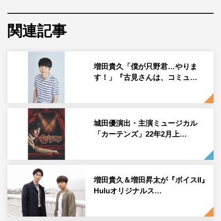
池田エライザが務めるほか、彼らの高校生活を彩る個性豊
かな仲間たちを演じるキャストとして、吉川愛、ゆうたろ
関連記事
う、筧美和子、大西礼芳、溝端淳平らも出演。そこに今
回、新たに城田優の参加が決まった。
城田が演じるのは、只野くんと古見さんのクラスにやって
増田貴久「僕が只野君…やりま
す！」『古見さんは、コミュ…
きたクセの強い男子転校生・成瀬詩守斗（なるせしす
と）。名前が示すとおり、成瀬くんは強烈なナルシスト
だ。
城田優演出・主演ミュージカル
その個性を買われ、いきなり文化祭の出し物の進行係に抜
「カーテンズ」22年2月上…
てきされる成瀬くん。クラスの面々は、突然やってきた傍
若無人なナルシストの振る舞いにあ然とするが、只野くん
や古見さんはその個性をすんなりと受け入れ、新たな仲間
増田貴久＆増田昇太が『ボイスII』
として迎え入れていく。
Huluオリジナルス…
しかし、これから放送される後半のストーリーでは、文化
祭の運営をめぐって只野くんや古見さんのあいだには思わ