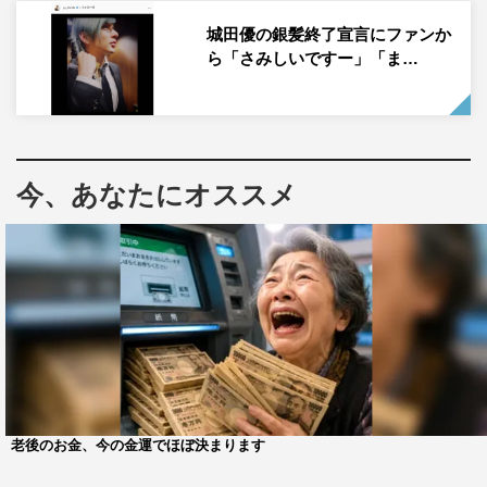
ぬすれ違いが巻き起こり、万場木さん（吉川愛）との関係
城田優の銀髪終了宣言にファンか
にも微妙に変化が…。そして、そこになじみ（ゆうたろ
ら「さみしいですー」「ま…
う）や新キャラクターの成瀬くんがどうからんでいくの
か、大詰めの展開に注目だ。
発表にあたり、城田は「年齢的に高校生役を演じるのは限
今、あなたにオススメ
界を超えている自覚がありながらも（笑）、非常に共感す
る箇所の多い物語や、魅力的なキャラクター達に惹かれ、
また、僕と同じく35歳にして、果敢に只野仁人役を演じて
いる増田くんや、役者に寄り添った丁寧な役作りをサポー
トして下さる瑠東東一郎監督の存在も大きな力となり、勇
気を持って演じさせていただきました」と明かす。
さらに「この作品を通して、視聴者の皆様が、少しで
も“自分”のことを誇りに、大切に思ってくれたらうれしい
老後のお金、今の金運でほぼ決まります
です。そして、不器用な彼らが、必死に支え合い、精一杯