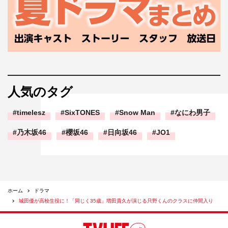
人気のタグ
timelesz
SixTONES
Snow Man
なにわ男子
乃木坂46
櫻坂46
日向坂46
JO1
ホーム
ドラマ
城田優が高校生役に！「同じく35歳」増田貴久が演じる只野くんのクラスに仲間入り