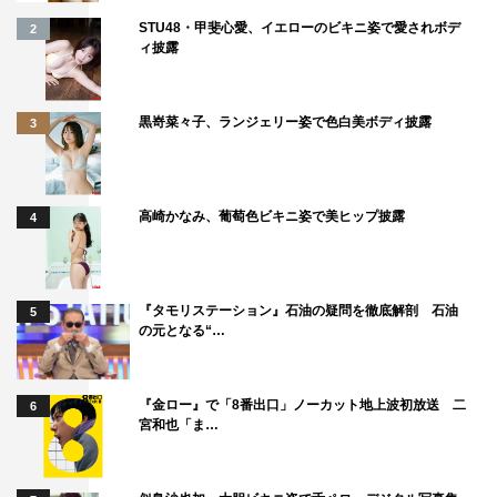
STU48・甲斐心愛、イエローのビキニ姿で愛されボデ
2
ィ披露
黒嵜菜々子、ランジェリー姿で色白美ボディ披露
3
高崎かなみ、葡萄色ビキニ姿で美ヒップ披露
4
『タモリステーション』石油の疑問を徹底解剖 石油
5
の元となる“…
『金ロー』で「8番出口」ノーカット地上波初放送 二
6
宮和也「ま…