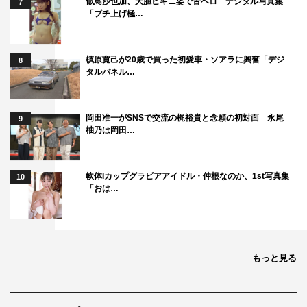
似鳥沙也加、大胆ビキニ姿で舌ペロ デジタル写真集
7
「ブチ上げ極…
槙原寛己が20歳で買った初愛車・ソアラに興奮「デジ
8
タルパネル…
岡田准一がSNSで交流の梶裕貴と念願の初対面 永尾
9
柚乃は岡田…
軟体Iカップグラビアアイドル・仲根なのか、1st写真集
10
「おは…
もっと見る