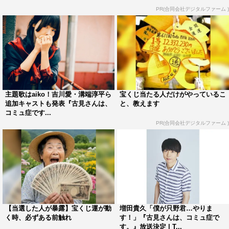
高校生活を送る姿は、きっとあなたに、たくさんの笑顔
PR(合同会社デジタルファーム )
と、ほんの少しの勇気を分けてくれると思います」とメッ
セージを寄せた。城田優のコメント全文は、次ページに掲
載。
城田優コメントはこちら
主題歌はaiko！吉川愛・溝端淳平ら
宝くじ当たる人だけがやっているこ
追加キャストも発表『古見さんは、
と、教えます
コミュ症です...
1
2
全文表示
PR(合同会社デジタルファーム )
ゆうたろう
吉川愛
城田優
【当選した人が暴露】宝くじ運が動
増田貴久「僕が只野君…やりま
く時、必ずある前触れ
す！」『古見さんは、コミュ症で
増田貴久
大西礼芳
池田エライザ
す。』放送決定 | T...