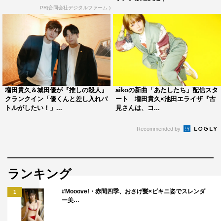
PR(合同会社デジタルファーム )
溝端淳平
筧美和子
増田貴久＆城田優が『推しの殺人』
aikoの新曲「あたしたち」配信スタ
クランクイン「優くんと差し入れバ
ート 増田貴久×池田エライザ『古
トルがしたい！」...
見さんは、コ...
Recommended by
ランキング
#Mooove!・赤間四季、おさげ髪×ビキニ姿でスレンダ
1
ー美…