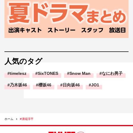
人気のタグ
timelesz
SixTONES
Snow Man
なにわ男子
乃木坂46
櫻坂46
日向坂46
JO1
ホーム
#溝端淳平