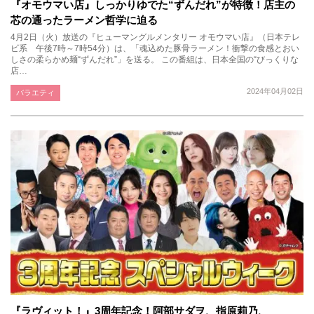
『オモウマい店』しっかりゆでた“ずんだれ”が特徴！店主の
芯の通ったラーメン哲学に迫る
4月2日（火）放送の『ヒューマングルメンタリー オモウマい店』（日本テレ
ビ系 午後7時～7時54分）は、「魂込めた豚骨ラーメン！衝撃の食感とおい
しさの柔らかめ麺“ずんだれ”」を送る。 この番組は、日本全国の“びっくりな
店…
2024年04月02日
バラエティ
『ラヴィット！』3周年記念！阿部サダヲ、指原莉乃、