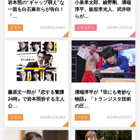
岩本照の“ギャップ萌え”な
小泉孝太郎、綾野剛、溝端
一面を白石麻衣らが告白！
淳平、板垣李光人、武井咲
「…
らが…
ドラマ
2024年01月09日
バラエティ
2023年12月31日
藤原丈一郎が『恋する警護
溝端淳平が『世にも奇妙な
24時』で岩本照扮する主人
物語』「トランジスタ技術
公…
の圧…
ドラマ
2023年11月28日
ドラマ
2023年10月25日