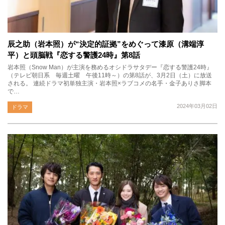
辰之助（岩本照）が“決定的証拠”をめぐって漆原（溝端淳
平）と頭脳戦『恋する警護24時』第8話
岩本照（Snow Man）が主演を務めるオシドラサタデー『恋する警護24時』
（テレビ朝日系 毎週土曜 午後11時～）の第8話が、3月2日（土）に放送
される。 連続ドラマ初単独主演・岩本照×ラブコメの名手・金子ありさ脚本
で…
2024年03月02日
ドラマ