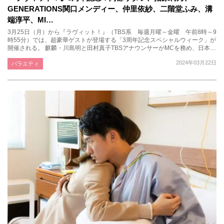
GENERATIONS関口メンディー、仲里依紗、二階堂ふみ、溝
端淳平、MI…
3月25日（月）から『ラヴィット！』（TBS系 毎週月曜～金曜 午前8時～9
時55分）では、超豪華ゲストが登場する「3周年記念スペシャルウィーク」が
開催される。 麒麟・川島明と田村真子TBSアナウンサーがMCを務め、日本…
2024年03月22日
バラエティ