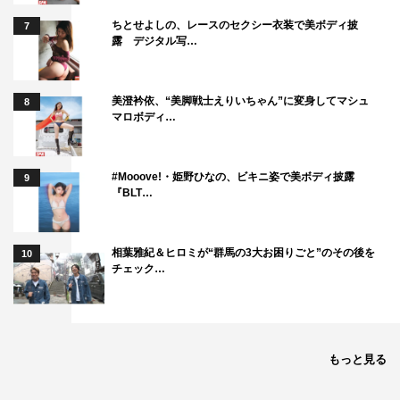
ちとせよしの、レースのセクシー衣装で美ボディ披
7
露 デジタル写…
美澄衿依、“美脚戦士えりいちゃん”に変身してマシュ
8
マロボディ…
#Mooove!・姫野ひなの、ビキニ姿で美ボディ披露
9
『BLT…
相葉雅紀＆ヒロミが“群馬の3大お困りごと”のその後を
10
チェック…
もっと見る