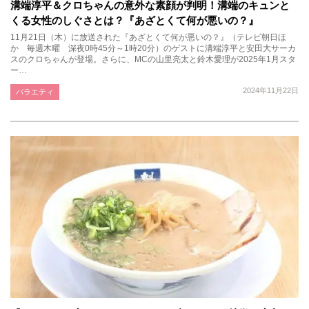
溝端淳平＆クロちゃんの意外な素顔が判明！溝端のキュンと
くる女性のしぐさとは？『あざとくて何が悪いの？』
11月21日（木）に放送された『あざとくて何が悪いの？』（テレビ朝日ほ
か 毎週木曜 深夜0時45分～1時20分）のゲストに溝端淳平と安田大サーカ
スのクロちゃんが登場。さらに、MCの山里亮太と鈴木愛理が2025年1月スタ
ー…
2024年11月22日
バラエティ