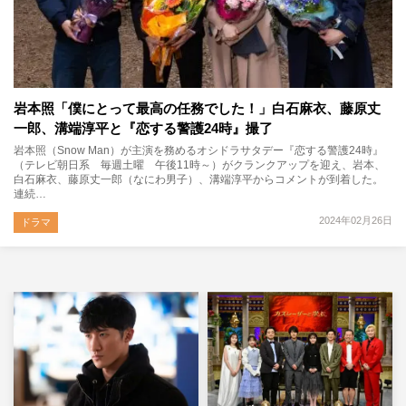
岩本照「僕にとって最高の任務でした！」白石麻衣、藤原丈
一郎、溝端淳平と『恋する警護24時』撮了
岩本照（Snow Man）が主演を務めるオシドラサタデー『恋する警護24時』
（テレビ朝日系 毎週土曜 午後11時～）がクランクアップを迎え、岩本、
白石麻衣、藤原丈一郎（なにわ男子）、溝端淳平からコメントが到着した。
連続…
2024年02月26日
ドラマ