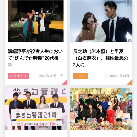
溝端淳平が役者人生におい
辰之助（岩本照）と里夏
て“沈んでた時期”20代後
（白石麻衣）、相性最悪の
半…
2人に…
バラエティ
2024年01月19日
ドラマ
2024年01月13日