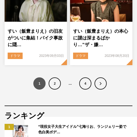
すい（飯豊まりえ）の旧友
すい（飯豊まりえ）の本心
がついに集結！バイク事故
に謎は深まるばか
に隠…
り…“ザ・嫌…
ドラマ
2023年09月03日
ドラマ
2023年08月20日
1
2
…
4
ランキング
“現役女子大生アイドル”七海りお、ランジェリー姿で
1
色白美ボデ…