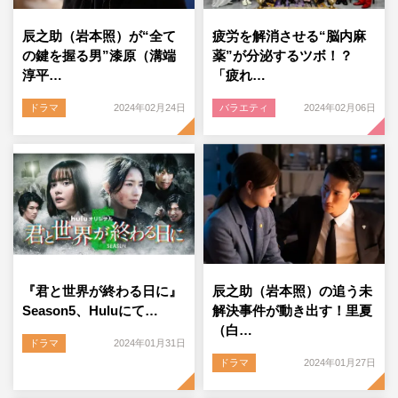
辰之助（岩本照）が“全て
疲労を解消させる“脳内麻
の鍵を握る男”漆原（溝端
薬”が分泌するツボ！？
淳平…
「疲れ…
ドラマ
2024年02月24日
バラエティ
2024年02月06日
『君と世界が終わる日に』
辰之助（岩本照）の追う未
Season5、Huluにて…
解決事件が動き出す！里夏
（白…
ドラマ
2024年01月31日
ドラマ
2024年01月27日