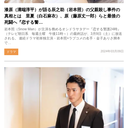
漆原（溝端淳平）が語る辰之助（岩本照）の父親殺し事件の
真相とは 里夏（白石麻衣）、原（藤原丈一郎）らと最後の
死闘へ『恋する警…
岩本照（Snow Man）が主演を務めるオシドラサタデー『恋する警護24時』
（テレビ朝日系 毎週土曜 午後11時～）の最終話が、3月9日（土）に放送
される。 連続ドラマ初単独主演・岩本照×ラブコメの名手・金子ありさ脚本
で…
2024年03月09日
ドラマ