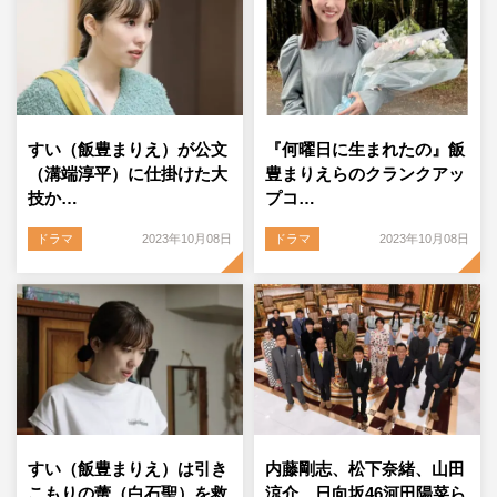
すい（飯豊まりえ）が公文
『何曜日に生まれたの』飯
（溝端淳平）に仕掛けた大
豊まりえらのクランクアッ
技か…
プコ…
ドラマ
2023年10月08日
ドラマ
2023年10月08日
すい（飯豊まりえ）は引き
内藤剛志、松下奈緒、山田
こもりの蕾（白石聖）を救
涼介、日向坂46河田陽菜ら