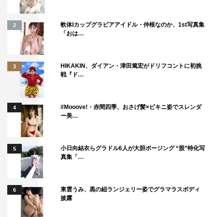
軟体Iカップグラビアアイドル・仲根なのか、1st写真集
2
「おは…
HIKAKIN、ダイアン・津田篤宏がドリフコントに初挑
3
戦『ド…
#Mooove!・赤間四季、おさげ髪×ビキニ姿でスレンダ
4
ー美…
小日向結衣らグラドル6人が大胆ポージング “股”特化写
5
真集「…
東雲うみ、黒の紐ランジェリー姿でグラマラスボディ
6
披露