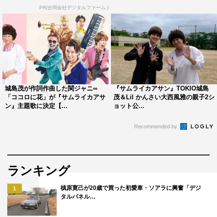
PR(合同会社デジタルファーム )
城島茂が作詞作曲した関ジャニ∞
『サムライカアサン』TOKIO城島
「ココロに花」が『サムライカアサ
茂＆Lil かんさい大西風雅の親子2シ
ン』主題歌に決定【...
ョット公...
Recommended by
ランキング
槙原寛己が20歳で買った初愛車・ソアラに興奮「デジ
1
タルパネル…