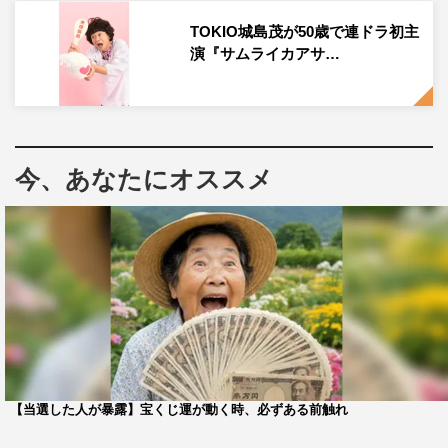
TOKIO城島茂が50歳で連ドラ初主
演『サムライカアサ…
Lil かんさい
TOKIO
今、あなたにオススメ
サムライカアサン
城島茂
大西風雅
松岡昌宏
【当選した人が暴露】宝くじ運が動く時、必ずある前触れ