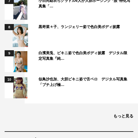
小日向結衣らグラドル6人が大胆ポージング “股”特化写
7
真集「…
黒嵜菜々子、ランジェリー姿で色白美ボディ披露
8
白濱美兎、ビキニ姿で色白美ボディ披露 デジタル限
9
定写真集『純…
似鳥沙也加、大胆ビキニ姿で舌ペロ デジタル写真集
10
「ブチ上げ極…
もっと見る