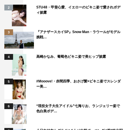
STU48・甲斐心愛、イエローのビキニ姿で愛されボデ
2
ィ披露
『アナザースカイSP』Snow Man・ラウールがモデル
3
挑戦…
高崎かなみ、葡萄色ビキニ姿で美ヒップ披露
4
#Mooove!・赤間四季、おさげ髪×ビキニ姿でスレンダ
5
ー美…
“現役女子大生アイドル”七海りお、ランジェリー姿で
6
色白美ボデ…