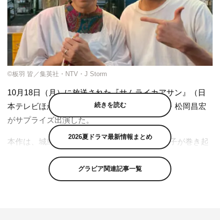
©板⽻ 皆／集英社・NTV・J Storm
10月18日（月）に放送された『サムライカアサン』（日
続きを読む
本テレビほか 深0・59～）の第2話にTOKIO・松岡昌宏
がサプライズ出演した。
2026夏ドラマ最新情報まとめ
本作は、城島茂演じる“激うざ最強オカン”よい子が巻き起
こす笑いとホロリがいっぱいの全力愛情コメディ。反抗期
グラビア関連記事一覧
を迎えた高校生の息子・たけし（大西風雅）が実家から巣
立つまでに起こる、さまざまな“親子あるある”を描く。
毎日撮影を頑張る城島を応援したいと、松岡からの発案で
エキストラでのサプライズ出演が決定。総出演時間はなん