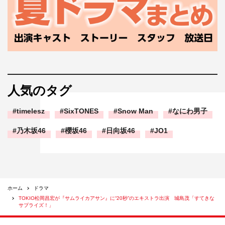
人気のタグ
timelesz
SixTONES
Snow Man
なにわ男子
乃木坂46
櫻坂46
日向坂46
JO1
ホーム
ドラマ
TOKIO松岡昌宏が『サムライカアサン』に“20秒”のエキストラ出演 城島茂「すてきな
サプライズ！」