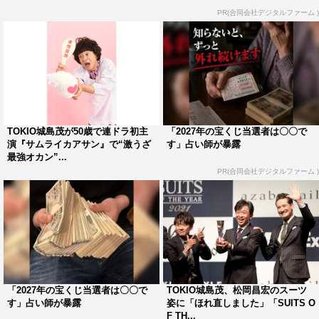
PR(合同会社デジタルファーム )
TOKIO城島茂が50歳で連ドラ初主
「2027年の宝くじ当選者は〇〇で
演『サムライカアサン』で“激うざ
す」占い師が暴露
最強オカン”...
PR(合同会社デジタルファーム )
「2027年の宝くじ当選者は〇〇で
TOKIO城島茂、松岡昌宏のスーツ
す」占い師が暴露
姿に「ほれ直しました」「SUITS O
F TH...