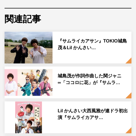
と20秒ほど。松岡が出演したのは、ドラマ後半の商店街で
よい子（城島）が買い物をするシーン。城島にばれないよ
関連記事
うに、細心の注意を払ってお店の裏口からこっそり現場に
入った松岡は、本番前のテストで立ち位置を確認する城島
『サムライカアサン』TOKIO城島
と接近するも気づかれていない様子。
茂＆Lil かんさい…
そしてついに本番を迎えると、ばれないと踏んだ松岡の動
きはどんどん大胆に。カットがかかった後でさすがに気づ
いた城島は思わず笑みがこぼれ「すてきなサプライズ！」
城島茂が作詞作曲した関ジャニ
と感激していた。松岡はそんな城島を前に満足げな表情を
∞「ココロに花」が『サムラ…
浮かべ、言葉を交わさなくてもメンバーの絆を感じさせ
た。
Lil かんさい大西風雅が連ドラ初出
『サムライカアサン』
演『サムライカアサ…
日本テレビほか
毎週月曜 深0・59～