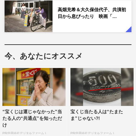
が突然、子会社の社長に大抜擢。次から次へと降りかかる
高畑充希＆大久保佳代子、共演初
試練の数々に悪戦苦闘しながらも、全力で突き進んでい
日から息ぴったり 映画「…
く。
自身が演じる役について、高畑は「今回の雛子というヒロ
インは、とにかく周りのムチャブリに振り回されっぱな
し。今まで水10ドラマの中では周りを振り回しっぱなしだ
今、あなたにオススメ
ったので、とても新鮮な毎日ですし、振り回されるのも、
意外と好き…かも？と、思い始めています」と語る。
続けて「週の真ん中に『残り半分も頑張ろっ！』と思える
ような、笑える軽やかなドラマにしたいです。素敵なキャ
ストスタッフの皆さんと、がんばります」と意気込みを述
べた。コメント全文は、下記に掲載。
“宝くじは運じゃなかった”当
宝くじ当たる人は“たまた
たる人の“共通点”を知っただ
ま”じゃない?!
高畑充希 コメント
け
PR(合同会社デジタルファーム )
PR(合同会社デジタルファーム )
30歳の節目の年に、大切な思い出がたくさんある水10ド