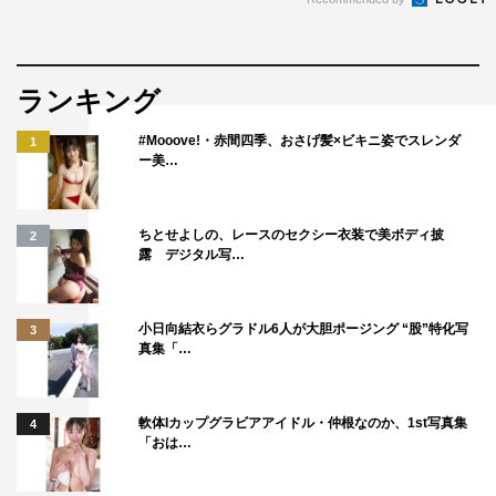
ランキング
#Mooove!・赤間四季、おさげ髪×ビキニ姿でスレンダ
1
ー美…
ちとせよしの、レースのセクシー衣装で美ボディ披
2
露 デジタル写…
小日向結衣らグラドル6人が大胆ポージング “股”特化写
3
真集「…
軟体Iカップグラビアアイドル・仲根なのか、1st写真集
4
「おは…