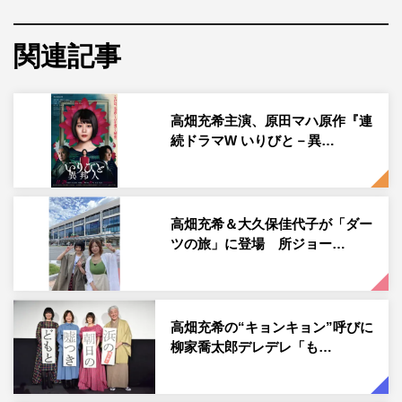
高畑充希
関連記事
2022年1月スタートの新水曜ドラマ『ムチャブリ！ わたし
が社長になるなんて』（日本テレビ系）で、高畑充希が主
高畑充希主演、原田マハ原作『連
演を務めることが発表された。
続ドラマW いりびと－異…
本作では、出世欲ナシ彼氏ナシのイマドキOLが、いきな
り子会社の社長に抜擢。さまざまなムチャブリに振り回さ
れながらも仕事や恋に体当たりで乗り越え、1人の女性と
高畑充希＆大久保佳代子が「ダー
ツの旅」に登場 所ジョー…
して成長していく姿を描く爽快お仕事エンターテインメン
トだ。さらに、カリスマ社長とナマイキ部下との間で揺れ
動く恋も描かれる。
高畑充希の“キョンキョン”呼びに
高畑が演じるのは、ベンチャー企業で社長秘書として働く
柳家喬太郎デレデレ「も…
30歳のOL・高梨雛子。直感で動くカリスマ社長からのム
チャブリに振り回されるも八方美人で切り抜けてきた彼女