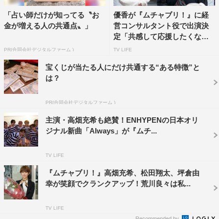
©日本テレビ
「占い師だけが知ってる〝お
優香が『ムチャブリ！』に経
金が増える人の共通点〟」
営コンサルタント役で出演決
この記事の写真
定「共感して応援したくなる
ド...
PR(合同会社デジタルファーム )
TV LIFE
宝くじが当たる人にだけ共通する“ある特徴”と
は？
PR(合同会社デジタルファーム )
主演・高畑充希も絶賛！ENHYPENの日本オリ
ジナル新曲「Always」が『ムチ...
TV LIFE
ムチャブリ！
高畑充希
『ムチャブリ！』高畑充希、松田翔太、坪倉由
幸が笑顔でクランクアップ！荒川良々は私...
TV LIFE
Recommended by