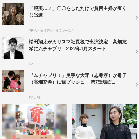
ラマに参加できること、とても幸せに思います。今回の雛
「現実…？」〇〇をしただけで貧困主婦が宝く
じ当選
子というヒロインは、とにかく周りのムチャブリに振り回
されっぱなし。現状維持大歓迎の八方美人ヒロインです。
PR(合同会社デジタルファーム )
今まで水10ドラマの中では周りを振り回しっぱなしだった
松田翔太がカリスマ社長役で出演決定 高畑充
ので、とても新鮮な毎日ですし、振り回されるのも、意外
希にムチャブリ 2022年1月スタート...
と好き…かも？と、思い始めています。
週の真ん中に「残り半分も頑張ろっ！」と思えるような、
TV LIFE
笑える軽やかなドラマにしたいです。素敵なキャストスタ
『ムチャブリ！』奥手な大牙（志尊淳）が雛子
ッフの皆さんと、がんばります。
（高畑充希）に猛プッシュ！ 第7話場面...
番組情報
TV LIFE
『ムチャブリ！ わたしが社長になるなんて』
日本テレビ系
2022年1月スタート
毎週水曜 後10・00～11・00