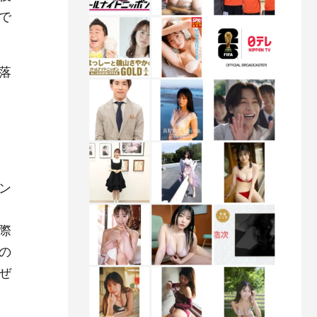
で
落
ン
際
の
ぜ