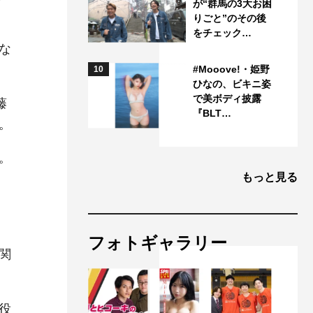
が“群馬の3大お困
りごと”のその後
をチェック…
な
#Mooove!・姫野
10
ひなの、ビキニ姿
で美ボディ披露
藤
『BLT…
。
。
もっと見る
フォトギャラリー
関
役