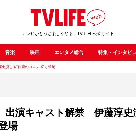
テレビがもっと楽しくなる！TV LIFE公式サイト
音楽
映画
エンタメ総合
特集・インタビ
史演じる“信濃のコロンボ”も登場
』出演キャスト解禁 伊藤淳史
登場