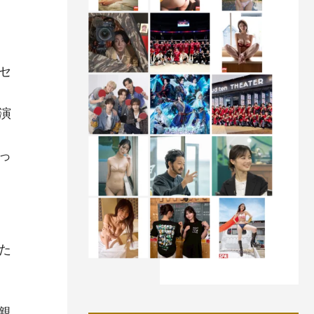
セ
演
っ
た
親