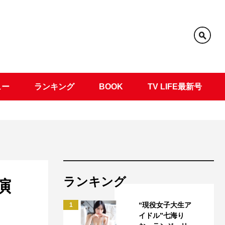
ュー
ランキング
BOOK
TV LIFE最新号
ランキング
演
“現役女子大生ア
1
イドル”七海り