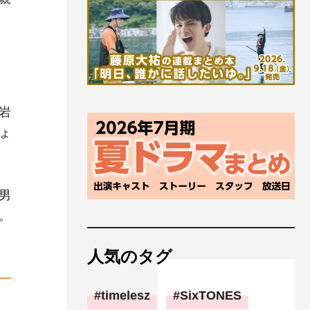
岩
ょ
男
。
人気のタグ
timelesz
SixTONES