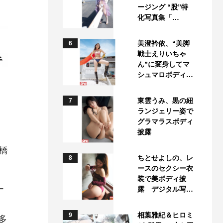
ージング “股”特
化写真集「…
美澄衿依、“美脚
6
戦士えりいちゃ
ん”に変身してマ
シュマロボディ…
東雲うみ、黒の紐
7
ランジェリー姿で
グラマラスボディ
披露
橋
ちとせよしの、レ
8
ースのセクシー衣
装で美ボディ披
ー
露 デジタル写…
相葉雅紀＆ヒロミ
9
数多