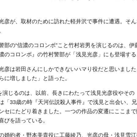
光彦が、取材のために訪れた軽井沢で事件に遭遇。そん
。
警部の“信濃のコロンボ”こと竹村岩男を演じるのは、伊
濃のコロンボ』の竹村警部が「浅見光彦」にも登場する
光彦は岩田さんにしかできないハマり役だと思いました
らに増しました」と語った。
”を演じるのは、以前、長きにわたって浅見光彦役やその
は「33歳の時『天河伝説殺人事件』で浅見と出会い、兄
ンセにたどり着きました。一つの作品の変遷にここまで
喜びを語っている。
の婚約者・野本美貴役に工藤綾乃、光彦の母・浅見雪江