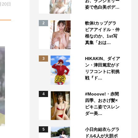
お、ランジェリー
月20日
姿で色白美ボデ…
軟体Iカップグラ
2
ビアアイドル・仲
根なのか、1st写
真集「おは…
HIKAKIN、ダイア
3
ン・津田篤宏がド
リフコントに初挑
戦『ド…
#Mooove!・赤間
4
四季、おさげ髪×
ビキニ姿でスレン
ダー美…
小日向結衣らグラ
5
ドル6人が大胆ポ