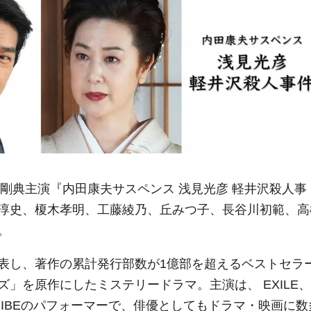
田剛典主演『内田康夫サスペンス 浅見光彦 軽井沢殺人事
淳史、榎木孝明、工藤綾乃、丘みつ子、長谷川初範、高
。
表し、著作の累計発行部数が1億部を超えるベストセラ
」を原作にしたミステリードラマ。主演は、 EXILE、
XILE TRIBEのパフォーマーで、俳優としてもドラマ・映画に