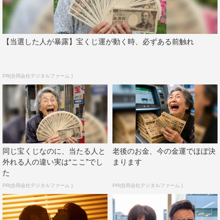
久しぶりのドラマ主題歌書き下ろし。刺激的な内容をいか
に美しく書き上げるか悩みに悩みました。
こんなに台本を何回も読んだのはいつぶりだろう。
【当選した人が暴露】宝くじ運が動く時、必ずある前触れ
僕の悩んだ形跡と今のゲスの極み乙女。がリアルにそこに
あります。
「青い裸」よろしくお願いします。
PR(合同会社デジタルファーム )
番組情報
『復讐の未亡人』
テレビ東京
2022年7月放送予定
同じ宝くじなのに、当たる人と
老後のお金、今の金運でほぼ決
動画配信サービス「Paravi」で2022年3月9日（水）から
外れる人の違い実は“ここ”でし
まります
た
独占先行配信予定
PR(合同会社デジタルファーム )
PR(合同会社デジタルファーム )
番組HP：
https://www.tv-tokyo.co.jp/fukusyunomiboujin/
番組Twitter：
＠tx_fukusyu