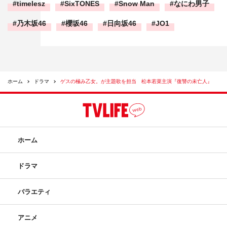
timelesz
SixTONES
Snow Man
なにわ男子
乃木坂46
櫻坂46
日向坂46
JO1
ホーム
ドラマ
ゲスの極み乙女。が主題歌を担当 松本若菜主演『復讐の未亡人』
ホーム
ドラマ
バラエティ
アニメ