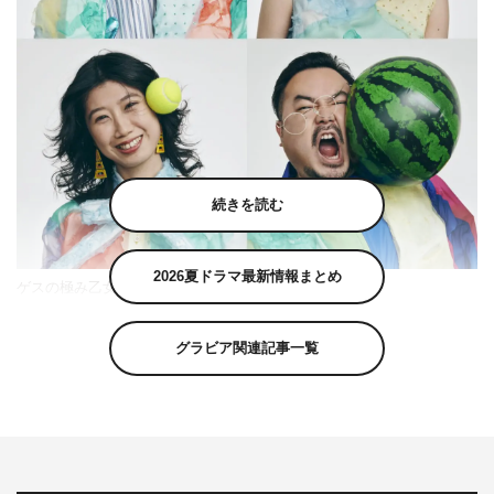
続きを読む
2026夏ドラマ最新情報まとめ
ゲスの極み乙女。
テレビ東京で今年7月クールに放送、動画配信サービス・
グラビア関連記事一覧
Paravi では3月9日（水）より独占先行配信されるドラマ
『復讐の未亡人』の主題歌が、ゲスの極み乙女。の「青い
裸」に決定した。
『金魚妻』で話題の人気漫画家・黒澤Rの同名漫画をドラ