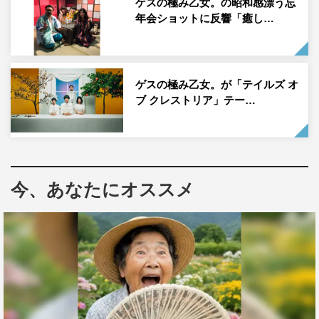
ゲスの極み乙女。の昭和感漂う忘
年会ショットに反響「癒し…
マへの期待が高まる。
ゲスの極み乙女。が「テイルズ オ
ブ クレストリア」テー…
今、あなたにオススメ
©︎テレビ東京
川谷絵音（ゲスの極み乙女。）コメント