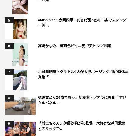
#Mooove!・赤間四季、おさげ髪×ビキニ姿でスレンダ
5
ー美…
高崎かなみ、葡萄色ビキニ姿で美ヒップ披露
6
小日向結衣らグラドル6人が大胆ポージング “股”特化写
7
真集「…
槙原寛己が20歳で買った初愛車・ソアラに興奮「デジ
8
タルパネル…
『博士ちゃん』伊藤沙莉が初登場 大好きな芦田愛菜
9
とのタッグで…