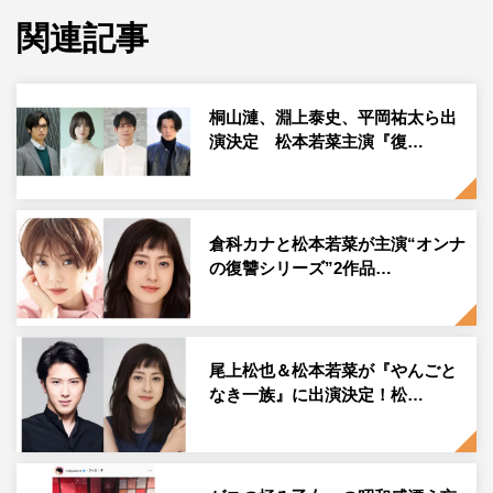
マ化した本作。主人公の鈴木密が、愛する夫が自殺に追い
関連記事
込まれた真相を探り、自殺に追いやった同僚たち1人ひと
りに、妖艶さと狂気を武器に“甘美でSexyな復讐”をするサ
スペンスドラマだ。
桐山漣、淵上泰史、平岡祐太ら出
演決定 松本若菜主演『復…
本作の主人公・鈴木密を演じるのは、Netflixで配信中の
『金魚妻』にも出演している松本若菜。連続ドラマ初主演
となる。さらに密を取り巻く男たちには、桐山漣、淵上泰
史、平岡祐太、“復讐の標的”には、足立梨花、森永悠希、
倉科カナと松本若菜が主演“オンナ
の復讐シリーズ”2作品…
小西桜子、前川泰之、松尾諭と豪華な顔ぶれがそろった。
そして今回、本作の主題歌がゲスの極み乙女。の「青い
裸」に決定。川谷絵音は楽曲について「久しぶりのドラマ
尾上松也＆松本若菜が『やんごと
主題歌書き下ろし。刺激的な内容をいかに美しく書き上げ
なき一族』に出演決定！松…
るか悩みに悩みました。こんなに台本を何回も読んだのは
いつぶりだろう」と明かした。
さらに今回、“甘美でSexy”なキービジュアルも解禁。ドラ