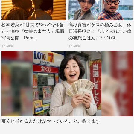
この記事の写真
松本若菜が“甘美でSexy”な体当
高杉真宙がゲスの極み乙女。休
たり演技『復讐の未亡人』場面
日課長役に！『ホメられたい僕
写真公開 Para...
の妄想ごはん』7・10ス...
TV LIFE
TV LIFE
©︎テレビ東京
ゲスの極み乙女。
松本若菜
宝くじ当たる人だけがやっていること、教えます