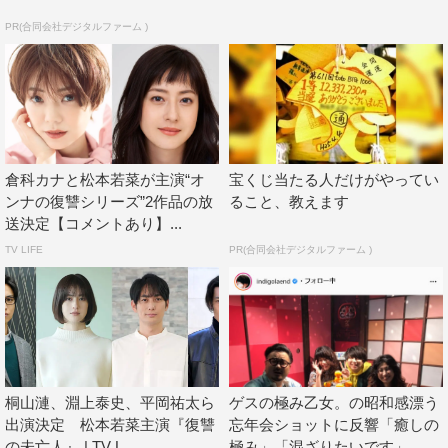
PR(合同会社デジタルファーム )
倉科カナと松本若菜が主演“オ
宝くじ当たる人だけがやってい
ンナの復讐シリーズ”2作品の放
ること、教えます
送決定【コメントあり】...
TV LIFE
PR(合同会社デジタルファーム )
桐山漣、淵上泰史、平岡祐太ら
ゲスの極み乙女。の昭和感漂う
出演決定 松本若菜主演『復讐
忘年会ショットに反響「癒しの
の未亡人』 | TV L...
極み」「混ざりたいです」...