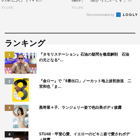
TV LIFE
TV LIFE
Recommended by
ランキング
『タモリステーション』石油の疑問を徹底解剖 石油
1
の元となる“…
『金ロー』で「8番出口」ノーカット地上波初放送 二
2
宮和也「ま…
黒嵜菜々子、ランジェリー姿で色白美ボディ披露
3
STU48・甲斐心愛、イエローのビキニ姿で愛されボデ
4
ィ披露