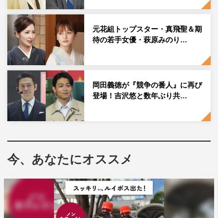
晩酌が待ちきれず、鼻歌を口ずさみながら家路を急ぐ風
見。「ただいま～」と家に帰る風見だが、妻と息子は寝て
元花組トップスター・真飛聖＆期
しまっている様子。そして風見は妻が作ってくれた食事と
待の若手女優・萩原みのり…
一緒に「金麦」で晩酌。麦のうまみと澄んだ後味はそのま
まに、“まろやか”に仕上げた“秋の味”の「金麦」と一緒に
旬の食材を満喫する。もう一杯とおかわりを取りに立ち上
岡田義徳が『競争の番人』に再び
がった時、そこには息子・大輔からの手紙が…。
登場！吉沢悠と数年ぶり共…
この特別CMは、9月5日放送の『競争の番人』第9話の中
で1回放映される。
第9話（9月5日放送）あらすじ
今、あなたにオススメ
東京都発注の土木工事の談合疑惑で「ラクター建設」など
への立入検査を行う予定だった公正取引委員会第一審査だ
ったが、急きょ中止になってしまう。父・誠（高橋努）の
死の延長線上にある談合疑惑に、小勝負勉（坂口健太郎）