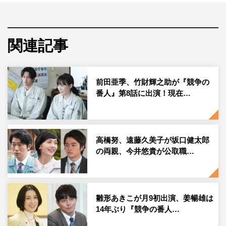
今回の企画では、公正取引委員会・第六審査、通称“ダイ
ロク”のキャップ・風見慎一（大倉孝二）が、秋の夜長の
関連記事
晩酌にぴったりのサントリー“秋の味”の「金麦」の魅力を
紹介するスペシャルCMを制作。桃園千代子（小池栄子）
とのブツ読みを終え、家で楽しく、秋の食材と「金麦」で
前田亜季、竹財輝之助が『競争の
晩酌をするという、ドラマ内の“オフショット”のような作
番人』第8話に出演！現在…
りとなっている。
「金麦」といえば、季節によって味をととのえ、季節の旬
の食材や料理と合わせて楽しむ提案が知られているが、今
高橋努、遠藤久美子が坂口健太郎
の両親、今井悠貴が公取職…
回の特別CMでは、風見が季節限定販売中の“秋の味”の
「金麦」と秋の旬の食材に舌鼓を打つ。ダイロクで遅くま
でブツ読みをしていた桃園と風見。そんな中、家に帰って
の晩酌に思いをはせる風見の様子が桃園に伝わり、仕事を
雛形あきこが月9初出演、姜暢雄は
14年ぶり『競争の番人…
切り上げることに。