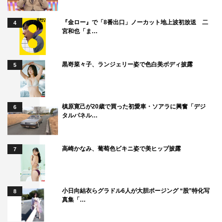
『金ロー』で「8番出口」ノーカット地上波初放送 二
4
宮和也「ま…
黒嵜菜々子、ランジェリー姿で色白美ボディ披露
5
槙原寛己が20歳で買った初愛車・ソアラに興奮「デジ
6
タルパネル…
高崎かなみ、葡萄色ビキニ姿で美ヒップ披露
7
小日向結衣らグラドル6人が大胆ポージング “股”特化写
8
真集「…