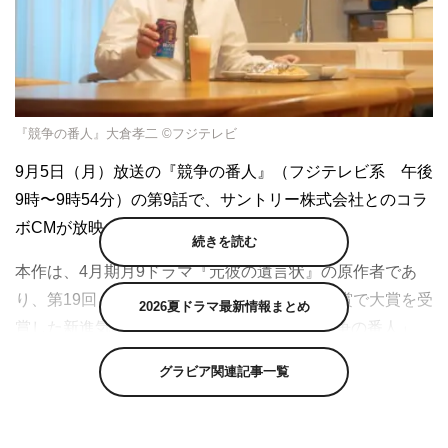
『競争の番人』大倉孝二 ©フジテレビ
9月5日（月）放送の『競争の番人』（フジテレビ系 午後
9時〜9時54分）の第9話で、サントリー株式会社とのコラ
ボCMが放映されることが決定した。
続きを読む
本作は、4月期月9ドラマ『元彼の遺言状』の原作者であ
り、第19回「このミステリーがすごい！」大賞で大賞を受
2026夏ドラマ最新情報まとめ
賞した新進気鋭の作家・新川帆立による「競争の番人」
（講談社）が原作。誰もが一度は聞いたことがあるが、そ
グラビア関連記事一覧
の実態についてはあまり知られていない行政機関・公正取
引委員会を舞台とした“凸凹バディの痛快爽快エンタメド
ラマ”だ。