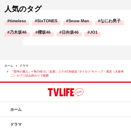
人気のタグ
timelesz
SixTONES
Snow Man
なにわ男子
乃木坂46
櫻坂46
日向坂46
JO1
ホーム
ドラマ
『競争の番人』×“秋の味”の「金麦」コラボCM放送 “ダイロク”キャップ・風見（大倉孝
二）がブツ読み終わりで晩酌
ホーム
ドラマ