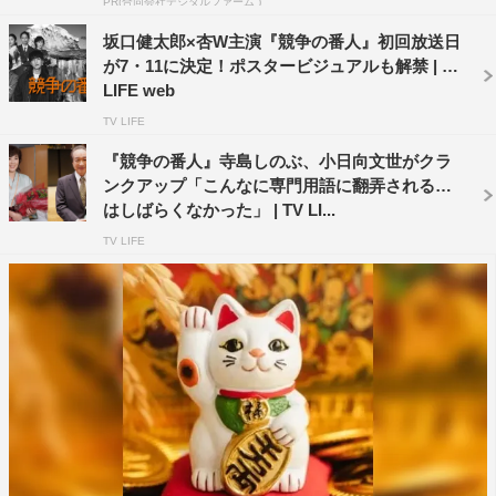
PR(合同会社デジタルファーム )
白熊は徹也から得た情報を、桃園千代子（小池栄子）、風
坂口健太郎×杏W主演『競争の番人』初回放送日
見慎一（大倉孝二）、六角洸介（加藤清史郎）に話す。い
が7・11に決定！ポスタービジュアルも解禁 | TV
っぽう、謹慎処分になった小勝負は本庄の所持品から手帳
LIFE web
と怪しげな鍵を見つけて…。
TV LIFE
番組情報
『競争の番人』寺島しのぶ、小日向文世がクラ
ンクアップ「こんなに専門用語に翻弄されるの
『競争の番人』
はしばらくなかった」 | TV LI...
フジテレビ系
TV LIFE
毎週月曜 午後9時〜9時54分
公式HP：
https://www.fujitv.co.jp/kyosonobannin/
公式Twitter：
@kyoso_fujitv
公式Instagram：@kyoso_fujitv
最新放送回 無料配信中
TVer：
https://tver.jp/series/sri6rnfkbz
FOD：
https://fod.fujitv.co.jp/title/002y