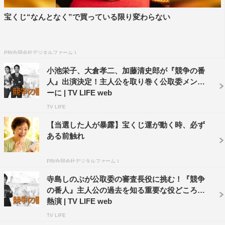
宝くじ“なんとなく”で買っている限り変わらない
PR(合同会社デジタルファーム )
小池栄子、大倉孝二、加藤清史郎が『競争の番
坂口健太郎
大倉孝二
杏
人』出演決定！主人公を取り巻く公取委メンバ
ーに | TV LIFE web
競争の番人
TV LIFE
【当選した人が暴露】宝くじ運が動く時、必ず
ある前触れ
PR(合同会社デジタルファーム )
寺島しのぶが公取委の審査長役に挑む！『競争
の番人』主人公の過去を知る重要な役どころを
熱演 | TV LIFE web
TV LIFE