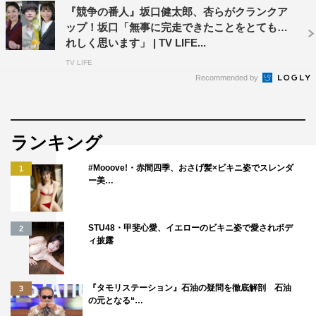
『競争の番人』坂口健太郎、杏らがクランクア
ップ！坂口「無事に完走できたことをとてもう
れしく思います」 | TV LIFE...
TV LIFE
Recommended by
ランキング
#Mooove!・赤間四季、おさげ髪×ビキニ姿でスレンダ
1
ー美…
STU48・甲斐心愛、イエローのビキニ姿で愛されボデ
2
ィ披露
『タモリステーション』石油の疑問を徹底解剖 石油
3
の元となる“…