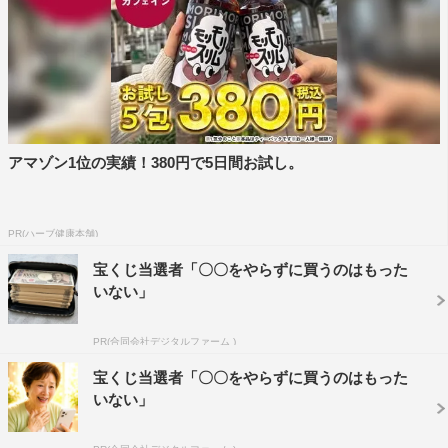
は独自で調査を進めるが、本庄聡子（寺島しのぶ）は止め
ようとする。しかし、談合の黒幕と踏んでいる藤堂清正
（小日向文世）と本庄のつながりを疑う小勝負には通じな
い。そんな時、小勝負は「談合の件で」と国交省の者と名
乗る人物に電話で呼び出される。待ち合わせ場所に行った
小勝負は、刃物を持った人物に襲われ、小勝負を身をてい
アマゾン1位の実績！380円で5日間お試し。
してかばった本庄が刺されてしまう。
この件で、小勝負は勝手に調査をしたとして謹慎処分に。
PR(ハーブ健康本舗)
また、殺人未遂事件として警察が動きだしたため、公正取
宝くじ当選者「〇〇をやらずに買うのはもった
引委員会は談合についても警察の捜査が済んでからという
いない」
ことになる。そんな時、白熊に恋人の大森徹也（黒羽麻璃
央）から情報が入る。その情報によると、本庄を刺した犯
PR(合同会社デジタルファーム )
人が白熊が公取に異動となるきっかけとなった「ラクター
宝くじ当選者「〇〇をやらずに買うのはもった
建設」の古賀康弘を殺害した犯人と同一人物の可能性があ
いない」
るということだった。