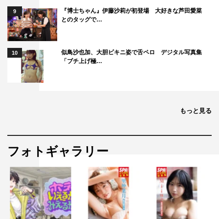
『博士ちゃん』伊藤沙莉が初登場 大好きな芦田愛菜
9
とのタッグで…
似鳥沙也加、大胆ビキニ姿で舌ペロ デジタル写真集
10
「ブチ上げ極…
もっと見る
フォトギャラリー