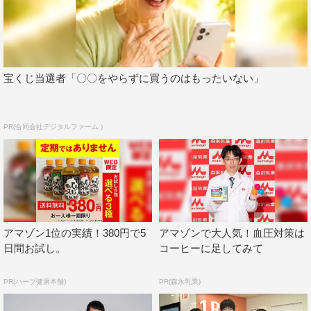
KADOKAWA）
脚本：根本ノンジ
音楽：サキタハヂメ
チーフプロデューサー：田中宏史
宝くじ当選者「〇〇をやらずに買うのはもったいない」
プロデューサー：藤森真実、戸倉亮爾（AX-ON）
演出：狩山俊輔、池田千尋
制作協力：AX-ON
PR(合同会社デジタルファーム )
製作著作：日本テレビ
公式HP：
https://www.ntv.co.jp/inorinokarte/
公式Twitter：@inorinokartentv
公式Instagram：@inorinokarte_ntv
公式TikTok：@inorinokarte_ntv
アマゾン1位の実績！380円で5
アマゾンで大人気！血圧対策は
日間お試し。
コーヒーに足してみて
©日本テレビ
PR(ハーブ健康本舗)
PR(森永乳業)