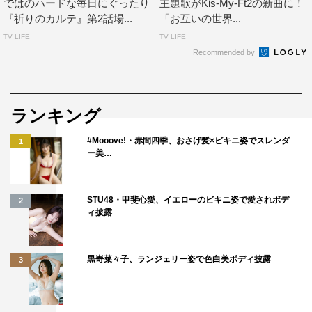
ではのハードな毎日にぐったり
主題歌がKis-My-Ft2の新曲に！
『祈りのカルテ』第2話場...
「お互いの世界...
TV LIFE
TV LIFE
Recommended by
ランキング
#Mooove!・赤間四季、おさげ髪×ビキニ姿でスレンダ
1
ー美…
STU48・甲斐心愛、イエローのビキニ姿で愛されボデ
2
ィ披露
黒嵜菜々子、ランジェリー姿で色白美ボディ披露
3