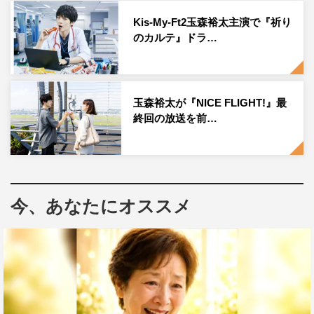
Kis-My-Ft2玉森裕太主演で『祈り
ティザー映像
のカルテ』ドラ…
https://www.youtube.com/watch?v=RBQrbDjkeV0
番組情報
玉森裕太が『NICE FLIGHT!』最
終回の放送を前…
『祈りのカルテ 研修医の謎解き診察記録』
日本テレビ系
2022年10月8日（土）スタート
毎週土曜 午後10時
今、あなたにオススメ
＜CAST＞
玉森裕太、池田エライザ、矢本悠馬、濱津隆之、堀未央
奈、YU、椎名桔平、松雪泰子 ほか
＜STAFF＞
原作：知念実希人「祈りのカルテ」シリーズ（角川文庫／