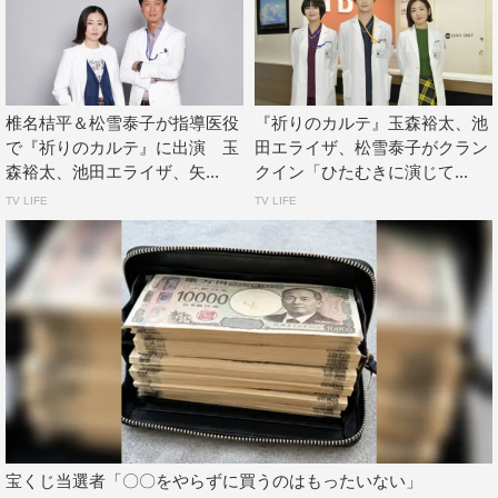
Kis-My-Ft2
松雪泰子
椎名桔平
椎名桔平＆松雪泰子が指導医役
『祈りのカルテ』玉森裕太、池
で『祈りのカルテ』に出演 玉
田エライザ、松雪泰子がクラン
池田エライザ
玉森裕太
矢本悠馬
森裕太、池田エライザ、矢...
クイン「ひたむきに演じて...
TV LIFE
TV LIFE
祈りのカルテ
宝くじ当選者「〇〇をやらずに買うのはもったいない」