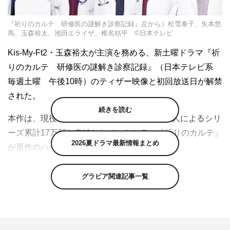
『祈りのカルテ 研修医の謎解き診察記録』左から）松雪泰子、矢本悠
馬、玉森裕太、池田エライザ、椎名桔平 ©日本テレビ
Kis-My-Ft2・玉森裕太が主演を務める、新土曜ドラマ『祈
りのカルテ 研修医の謎解き診察記録』（日本テレビ系
毎週土曜 午後10時）のティザー映像と初回放送日が解禁
された。
続きを読む
本作は、現役の医師でもある作家・知念実希人によるシリ
ーズ累計17万部を突破したベストセラー「祈りのカルテ」
2026夏ドラマ最新情報まとめ
が原作のハートウォーミング・ミステリー。
患者の全ての情報が書き込まれているといっても過言では
グラビア関連記事一覧
ない診療録“カルテ”。研修医・諏訪野良太が研修先のさま
ざまな科で「人の顔色を読む」という特技と、カルテを読
み解くことによって、それぞれに問題を抱えたワケありの
患者たちと真摯に向き合い、彼らの抱えた秘密を解き明か