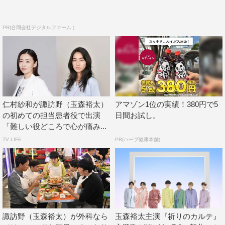
PR(合同会社デジタルファーム )
仁村紗和が諏訪野（玉森裕太）
アマゾン1位の実績！380円で5
の初めての担当患者役で出演
日間お試し。
「難しい役どころで心が痛み...
TV LIFE
PR(ハーブ健康本舗)
諏訪野（玉森裕太）が外科なら
玉森裕太主演『祈りのカルテ』