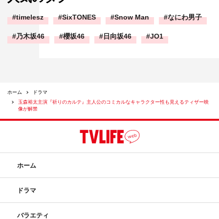
timelesz
SixTONES
Snow Man
なにわ男子
乃木坂46
櫻坂46
日向坂46
JO1
ホーム
ドラマ
玉森裕太主演『祈りのカルテ』主人公のコミカルなキャラクター性も見えるティザー映
像が解禁
ホーム
ドラマ
バラエティ