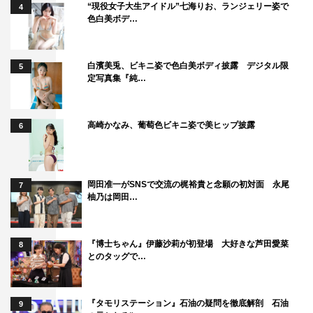
“現役女子大生アイドル”七海りお、ランジェリー姿で
4
色白美ボデ…
白濱美兎、ビキニ姿で色白美ボディ披露 デジタル限
5
定写真集『純…
高崎かなみ、葡萄色ビキニ姿で美ヒップ披露
6
岡田准一がSNSで交流の梶裕貴と念願の初対面 永尾
7
柚乃は岡田…
『博士ちゃん』伊藤沙莉が初登場 大好きな芦田愛菜
8
とのタッグで…
『タモリステーション』石油の疑問を徹底解剖 石油
9