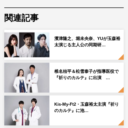
していく。主人公の諏訪野を玉森裕太、同期の研修医・曽
根田みどりを池田エライザ、冴木裕也を矢本悠馬が演じ
関連記事
る。
公開されたティザー映像には諏訪野（玉森）と、同期であ
濱津隆之、堀未央奈、YUが玉森裕
るみどり（池田）、裕也（矢本）、そして3人を見守るよ
太演じる主人公の同期研…
うに指導医の冴木（椎名桔平）と立石（松雪泰子）が登
場。
椎名桔平＆松雪泰子が指導医役で
忙しくカルテを書き込みながら好物の魚肉ソーセージをほ
『祈りのカルテ』に出演 …
おばる姿や、デスクに座って決めポーズ…と思いきや机の
上の書類の山を倒してしまう姿など、かっこいいだけでは
ない諏訪野のコミカルなキャラクター性が表れた仕上がり
に。10月8日（土）午後10時からの初回放送に向け、ます
Kis-My-Ft2・玉森裕太主演『祈り
のカルテ』に池…
ます期待が高まる。
動画