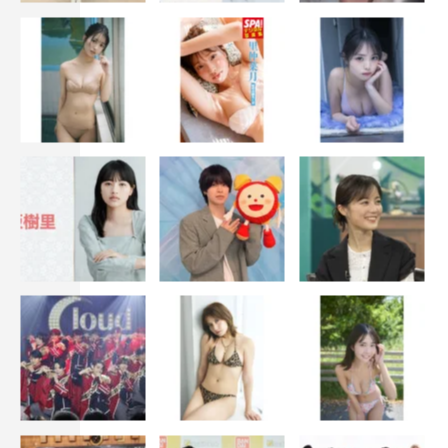
いを通じてどんどん成長していくんだろうなと想像できる
子です。男性の格好をしたのも初めてでしたが、とても楽
しくいい経験になりました！ 詩織も、過去の2人とどん
な関係があるのか…想像するのもとても楽しかったです。
◆時代劇の大御所たちとの撮影エピソードなどあればお聞
かせください。
先輩方とご一緒させていただくのはとても緊張しました
が、撮影現場はいつも和やかで貴重なお話も聞くことがで
きました。
◆最後に、本作の見どころと視聴者へのメッセージお願い
いたします。
お正月にふさわしい明るい番組です。家光の成長と、お仙
とのラブストーリーをぜひ楽しんでいただけたらと思いま
す。