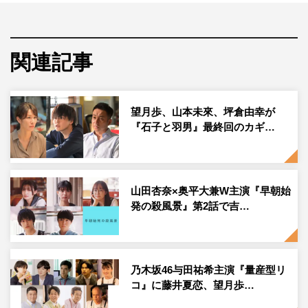
『八重の桜』や『ゲゲゲの女房』のほか数々のヒット作を
連ねる脚本家・山本むつみの手により、江戸時代から現代
関連記事
に連なるラブストーリーへと大胆に設定を変え、令和にふ
さわしい“まったく新しい物語”へと再生させた野心作とな
っている。また、テレビ東京での新春時代劇の放送は、
望月歩、山本未來、坪倉由幸が
2016年の『信長燃ゆ』以来7年ぶりのこと。
『石子と羽男』最終回のカギ…
物語は、現代に生きるごく普通の会社員の若者が、実家か
ら“徳川家光が描いた絵”が出てきたという幼なじみの女子
山田杏奈×奥平大兼W主演『早朝始
大生の付き添いで、『開運！なんでも鑑定団』に出演する
発の殺風景』第2話で吉…
ことになり、収録当日、突然現れた鑑定人風の老人から
「これは真筆」だと声をかけられるところから始まる。老
人は2人の顔を眺めると、その絵にまつわる徳川家光と町
娘・お仙の儚い恋物語を語り出し…。
乃木坂46与田祐希主演『量産型リ
コ』に藤井夏恋、望月歩…
時は江戸時代。三代将軍の座が決まっていた家光は窮屈な