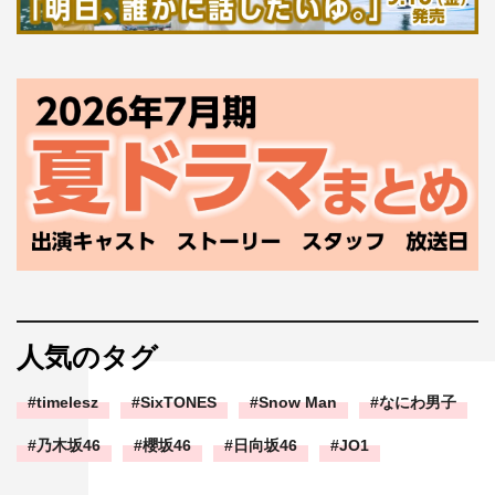
出演：望月歩 葵わかな 髙嶋政伸 戸田菜穂／里見浩太朗
特別出演：上川隆也 小林稔侍 財前直見・高橋英樹・内藤
剛志 中村梅雀 名取裕子 本田博太郎 ※五十音順
原作：『江戸っ子祭』（大映映画／脚本・小國英雄、監
督・島耕二）
脚本：山本むつみ
演出：山下智彦
音楽：遠藤浩二
プロデューサー：稲田秀樹（テレビ東京）、山鹿達也（テ
レビ東京）、進藤盛延（東映京都撮影所）
製作：テレビ東京、東映京都撮影所
人気のタグ
公式HP：
https://www.tv-tokyo.co.jp/holiday
Twitter：＠tvtokyo_drama
timelesz
SixTONES
Snow Man
なにわ男子
©テレビ東京
乃木坂46
櫻坂46
日向坂46
JO1