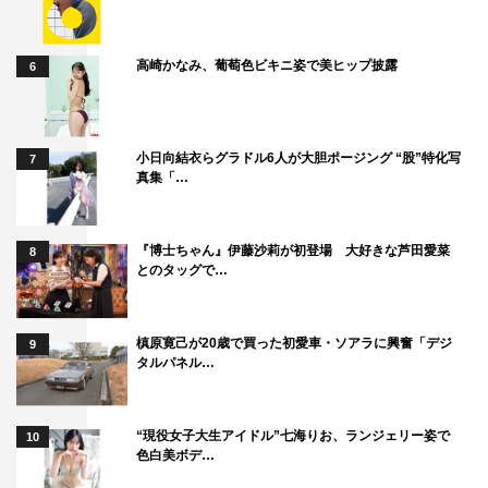
のですが、家光の感覚がしっくりきて、孝平ってどんな感
じだったっけとなった日があります（笑）。
高崎かなみ、葡萄色ビキニ姿で美ヒップ披露
6
◆時代劇の大御所たちとの撮影エピソードなどあればお聞
かせください。
歩き方や立場としての振る舞いなどいろんなことを教えて
小日向結衣らグラドル6人が大胆ポージング “股”特化写
7
いただきました。カメラや照明の準備待ちをしている時、
真集「…
誰かがせりふをつぶやくとそれに合わせて続きを言い合う
のが印象的でした。せりふを合わせようと言ったわけでな
『博士ちゃん』伊藤沙莉が初登場 大好きな芦田愛菜
8
いのに絶対合わせていただけるのが意外と新鮮でありがた
とのタッグで…
かったです。
◆最後に、本作の見どころと視聴者へのメッセージお願い
槙原寛己が20歳で買った初愛車・ソアラに興奮「デジ
9
タルパネル…
いたします。
共演者の方々はすごい先輩ばかりで、時代劇を好きな方は
特に見どころになると思います。将来に悩んでいる2人が
“現役女子大生アイドル”七海りお、ランジェリー姿で
10
色白美ボデ…
やりたいことを見出し前に進む話です。悩みがある方だけ