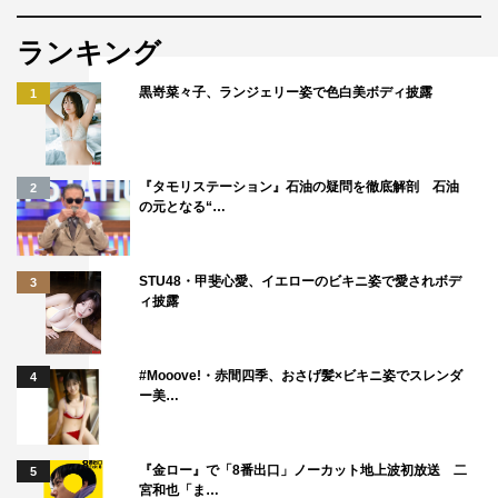
W主演を務める望月、葵と里見浩太朗のコメント全文は以
ランキング
下掲載。
黒嵜菜々子、ランジェリー姿で色白美ボディ披露
1
望月歩（鍵山孝平／徳川家光役）コメント
◆『ホリデイ～江戸の休日～』のオファーを受けた時の感
『タモリステーション』石油の疑問を徹底解剖 石油
2
想をお聞かせください。
の元となる“…
ただただうれしかったですが時代劇の経験が浅いので、余
計にプレッシャーを感じました。歴史が長い枠の主演をや
STU48・甲斐心愛、イエローのビキニ姿で愛されボデ
3
らせていただくので、その一つにちゃんと並べるようにと
ィ披露
いつも以上に気合いが入りました。
◆孝平と家光、それぞれの役を演じてみての感想をお聞か
#Mooove!・赤間四季、おさげ髪×ビキニ姿でスレンダ
4
ー美…
せください。
時代劇と現代劇の現場の感覚を入れ替えながら撮影するの
が大変でした。最初は孝平の感覚の方がしっくりきていた
『金ロー』で「8番出口」ノーカット地上波初放送 二
5
宮和也「ま…