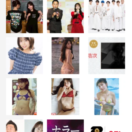
里見浩太朗（謎の老人／大久保彦左衛門役）コメ
ント
時代劇ファンがお正月にゆっくり楽しんでいただける、そ
んなものをぜひもう一度やってみたい、やらせていただき
たい、そんな思いがずっとありましたから、今回の作品が
決まったときは「万歳！」そんな思いでした。このお話に
は皆さんあっと驚くと思います。現代劇とチャンバラ映画
が一緒になっています。なぜこのタイトルが、時代劇なの
に「ホリデイ」と英語のタイトルになっているのか、その
意味がきっとわかっていただける内容になっていると思い
ます。大久保彦左衛門というのは時代劇にはよく出てくる
役柄ですが、やらせていただくのは初めてです。古い大先
輩たちが何人か演じていらっしゃいますけれども、そうい
う方たちの大久保彦左衛門がちらちらと頭をよぎりまし
て、とてもやりにくいという気持ちと、やってやろうとい
う気持ちが毎日交差していました。楽しんでやらせていた