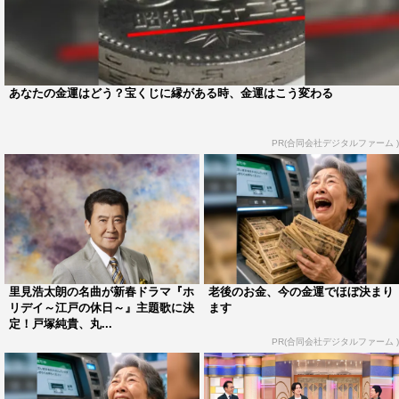
幼なじみ・戸倉詩織と江戸時代の家光の恋の相手・お仙役
を演じる。
出演にあたり、望月は「ただただうれしかったですが時代
あなたの金運はどう？宝くじに縁がある時、金運はこう変わる
劇の経験が浅いので、余計にプレッシャーを感じました。
歴史が長い枠の主演をやらせていただくので、その一つに
PR(合同会社デジタルファーム )
ちゃんと並べるようにといつも以上に気合いが入りまし
た」と。
葵は「時代劇に挑戦してみたいなぁと考えていたタイミン
グでいただいたお話だったので、ご縁を感じましたし、と
てもうれしかったです」と喜びを語っている。
里見浩太朗の名曲が新春ドラマ『ホ
老後のお金、今の金運でほぼ決まり
リデイ～江戸の休日～』主題歌に決
ます
また、現代の鑑定人風の謎の老人と江戸時代の家光の教育
定！戸塚純貴、丸...
係・大久保彦左衛門を演じるのは、これまで『大江戸捜査
PR(合同会社デジタルファーム )
網』『長七郎江戸日記』『忠臣蔵』『水戸黄門』など数多
くの時代劇に出演してきた名優・里見浩太朗。「時代劇フ