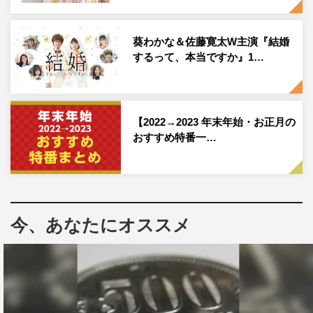
毎日と自らの将来に嫌気が差し、「自分は世間を知らぬ池
の中の鯉のようだ。将軍の器ではない！」と周囲に反発。
葵わかな＆佐藤寛太W主演『結婚
そこで教育係だった大久保彦左衛門が一計を案じ、江戸の
するって、本当ですか』1…
魚屋・太助に家光を預け、魚屋修行をさせることに。最初
は市井の人々の暮らしぶりに戸惑う家光だったが、少しず
つその自由さが楽しくなっていく。
【2022→2023 年末年始・お正月の
おすすめ特番一…
そしてある時、町娘のお仙に出会って恋に落ち、「もう城
には戻りたくない…」と思うほどに心が揺れ動く家光。そ
んな中、家光の三代将軍就任をこころよく思わない一派が
これ幸いと家光暗殺を画策し、江戸市中を舞台に、将軍の
跡目争いが絡んだ大騒動へと発展する。
今、あなたにオススメ
W主演を務めるのは、話題のドラマや映画に多数出演しさ
まざまな役を演じてきた望月とドラマ・映画・舞台・ミュ
ージカルと幅広く活躍する葵。望月が現代の会社員・鍵山
孝平と江戸時代の徳川家光役を、そして葵が現代の孝平の