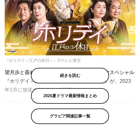
『ホリデイ～江戸の休日～』©テレビ東京
望月歩と葵わかながW主演を務める新春ドラマスペシャル
続きを読む
『ホリデイ～江戸の休日～』（テレビ東京系）が、2023
年1月に放送されることが決定した。
2026夏ドラマ最新情報まとめ
昭和33年に製作された大映映画「江戸っ子祭」（脚本・小
國英雄、監督・島耕二）の設定にインスパイアされつつ
グラビア関連記事一覧
も、徳川家光の絵の才能という意外な一面にスポットを当
てることで、時代劇の新たな可能性に踏み込んだ『ホリデ
イ～江戸の休日～』。