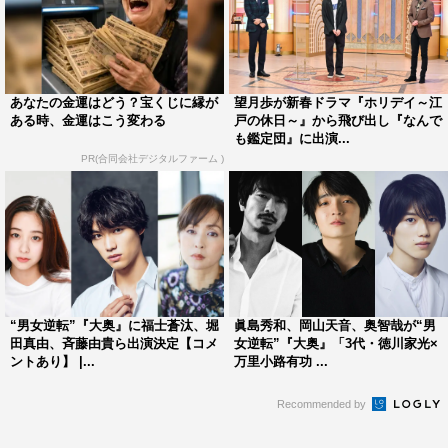
ァンがお正月にゆっくり楽しんでいただける、そんなもの
をぜひもう一度やってみたいという思いがずっとあった」
と語る里見は「本格時代劇での大立ち回りは最後」と公言
し、劇中でみごとな殺陣を披露する。
あなたの金運はどう？宝くじに縁が
望月歩が新春ドラマ『ホリデイ～江
ある時、金運はこう変わる
戸の休日～』から飛び出し『なんで
も鑑定団』に出演...
他にも、家光とお仙を取り巻く登場人物としてテレ東人気
PR(合同会社デジタルファーム )
ドラマの主演級キャストが出演。魚屋修行をする家光の面
倒をみることになる魚屋で、大久保彦左衛門の子分・太助
役は髙嶋政伸、太助の妻・お仲役は戸田菜穂、家光の剣術
指南・柳生宗矩役は本田博太郎、宗矩の長男で剣豪の柳生
十兵衛役は上川隆也。
さらに家光の乳母・お福（後の春日局）を名取裕子、家光
“男女逆転”『大奥』に福士蒼汰、堀
眞島秀和、岡山天音、奥智哉が“男
田真由、斉藤由貴ら出演決定【コメ
女逆転”『大奥』「3代・徳川家光×
の母で二代将軍秀忠の正室・お江を財前直見、徳川幕府の
ントあり】 |...
万里小路有功 ...
重臣・本多正純を小林稔侍、初代徳川将軍・徳川家康を高
Recommended by
橋英樹、大久保家の用人・笹尾喜内を中村梅雀、町医者で
お仙の養父である杉野一庵を内藤剛志が演じる。