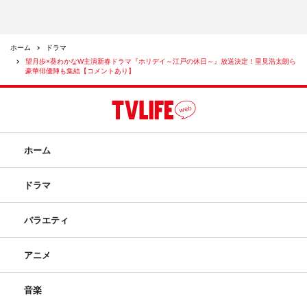
ホーム
ドラマ
望月歩×葵わかなW主演新春ドラマ『ホリデイ～江戸の休日～』放送決定！里見浩太朗ら
豪華俳優陣も集結【コメントあり】
上川隆也
中村梅雀
内藤剛志
名取裕子
小林稔侍
年末年始特番
戸田菜穂
望月歩
本田博太郎
ホーム
葵わかな
財前直見
里見浩太朗
ドラマ
高橋英樹
髙嶋政伸
バラエティ
アニメ
音楽