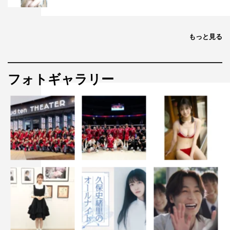
ではなく、見てくれた方全員の背中を押せる作品だと思う
のでぜひ見ていただけたらうれしいです。たくさんの方に
届きますように。
もっと見る
葵わかな（戸倉詩織／お仙役）コメント
フォトギャラリー
◆『ホリデイ～江戸の休日～』のオファーを受けた時の感
想をお聞かせください。
時代劇に挑戦してみたいなぁと考えていたタイミングでい
ただいたお話だったので、ご縁を感じましたし、とてもう
れしかったです。
◆詩織とお仙、それぞれの役を演じてみての感想をお聞か
せください。
お仙は物事に一生懸命で、正義感の強いヒーローのような
女の子です。医者を目指しながら女性であるという逆境に
悩んだり、悲しい過去を抱えていますが、竹さんとの出会