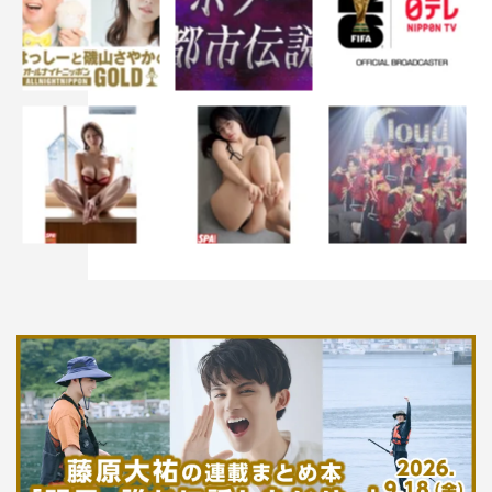
だきました。今回、本当に久しぶりに昔仕事を一緒にした
方たちが集まってくれまして、それがうれしくてたまらな
いです。東映京都撮影所で撮影を行ったのですが、撮影所
では、出演する俳優さんたちだけでなく、撮影所の俳優さ
んたちがみんな集まってきてくれて歓迎してくれました。
こんなにうれしいことはなかったです。そして今回、大久
保彦左衛門が立ち回りをやるシーンがあるんです。この私
の年齢としては、本当に最後と思って精一杯頑張りまし
た。久しぶりの大立ち回り、楽しかったです。ぜひ注目し
ていただけたらうれしいです。
番組情報
新春ドラマスペシャル『ホリデイ～江戸の休日～』
テレビ東京系
2023年1月放送