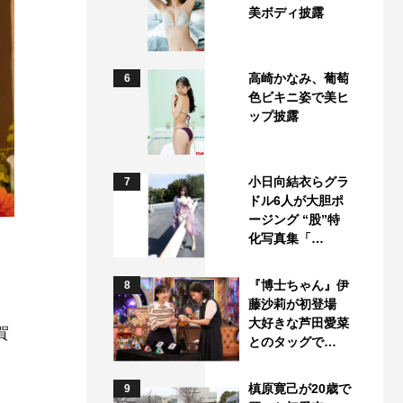
美ボディ披露
高崎かなみ、葡萄
6
色ビキニ姿で美ヒ
ップ披露
小日向結衣らグラ
7
ドル6人が大胆ポ
ージング “股”特
化写真集「…
『博士ちゃん』伊
8
藤沙莉が初登場
大好きな芦田愛菜
賀
とのタッグで…
と
槙原寛己が20歳で
9