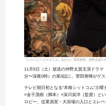
『ジャパニーズスタイル』左から）菅田将暉、仲野太賀©
11月5日（土）放送の仲野太賀主演ドラマ
分〜深夜0時）の第3話に、菅田将暉がゲ
テレビ朝日初となる“本格シットコム”土
×金子茂樹（脚本）×深川栄洋（監督）と
ロビー、従業員室・大浴場の入口とエレベ