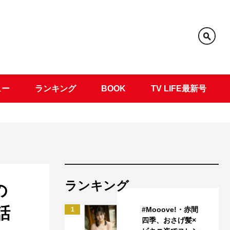
ュー
ランキング
BOOK
TV LIFE最新号
ランキング
の
話
#Mooove!・赤間
1
四季、おさげ髪×