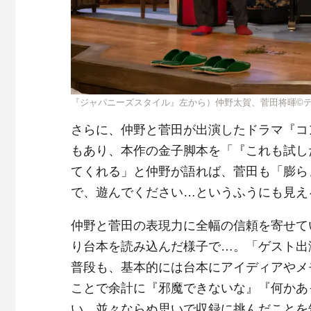
『ジャパニーズスタイル』左から）仲野太賀、菅田将暉©
さらに、仲野と菅田が出演したドラマ『コ
もあり、本作の金子脚本を「『これも試し
てくれる」と仲野が語れば、菅田も「膨ら
で、遊んでください…というふうにも見え
仲野と菅田の表現力に全幅の信頼を寄せて
り台本を読み込んだ様子で…。「ゲスト出
普段も、基本的には台本にアイディアやメ
ことで余計に『邪魔できないな』『何かあ
い、並々ならぬ思いで収録に挑んだことを