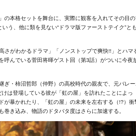
」の本格セットを舞台に、実際に観客を入れてその目の
という、他に類を見ない“ドラマ版ファーストテイク”と
高さがわかるドラマ」「ノンストップで爽快!!」とハマ
を呼んでいる菅田将暉ゲスト回（第3話）がついに今夜
継ぎ・柿沼哲郎（仲野）の高校時代の親友で、元バレー
だけは登場している彼が「虹の屋」を訪れたことによっ
ドが暴かれたり、「虹の屋」の未来を左右する（!?）衝
も巻き込み、物語のドタバタ度はさらに加速する。