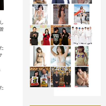
し
菅
た
サ
）
ぬ
た