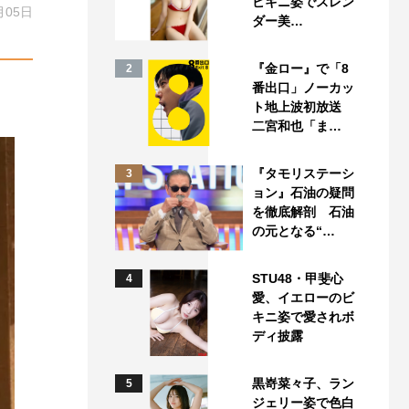
ビキニ姿でスレン
月05日
ダー美…
『金ロー』で「8
2
番出口」ノーカッ
ト地上波初放送
二宮和也「ま…
『タモリステーシ
3
ョン』石油の疑問
を徹底解剖 石油
の元となる“…
STU48・甲斐心
4
愛、イエローのビ
キニ姿で愛されボ
ディ披露
黒嵜菜々子、ラン
5
ジェリー姿で色白