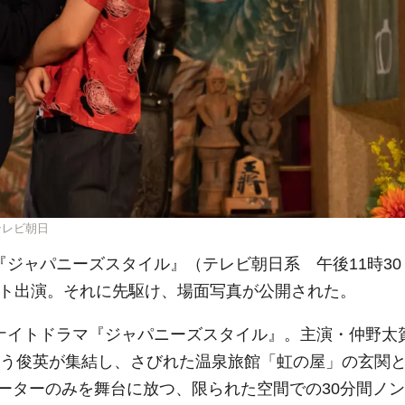
テレビ朝日
『ジャパニーズスタイル』（テレビ朝日系 午後11時30
スト出演。それに先駆け、場面写真が公開された。
曜ナイトドラマ『ジャパニーズスタイル』。主演・仲野太
いう俊英が集結し、さびれた温泉旅館「虹の屋」の玄関
ーターのみを舞台に放つ、限られた空間での30分間ノン