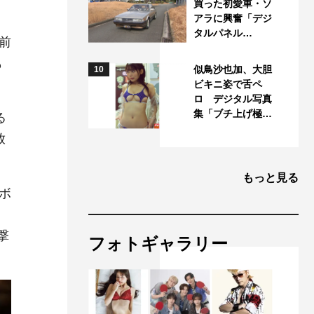
買った初愛車・ソ
アラに興奮「デジ
タルパネル…
前
も
似鳥沙也加、大胆
10
ビキニ姿で舌ペ
ロ デジタル写真
集「ブチ上げ極…
る
放
もっと見る
ボ
撃
フォトギャラリー