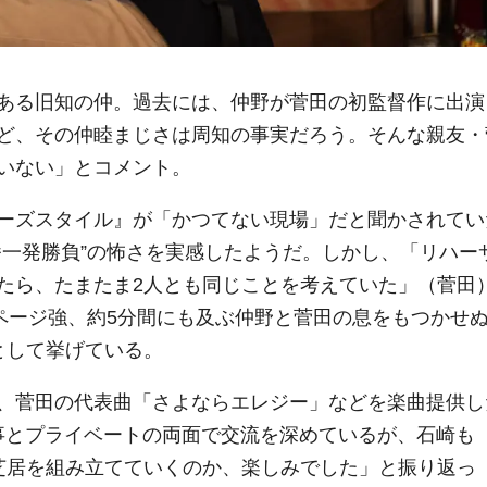
ある旧知の仲。過去には、仲野が菅田の初監督作に出演
ど、その仲睦まじさは周知の事実だろう。そんな親友・
いない」とコメント。
ーズスタイル』が「かつてない現場」だと聞かされてい
番一発勝負”の怖さを実感したようだ。しかし、「リハー
たら、たまたま2人とも同じことを考えていた」（菅田
0ページ強、約5分間にも及ぶ仲野と菅田の息をもつかせ
として挙げている。
、菅田の代表曲「さよならエレジー」などを楽曲提供し
事とプライベートの両面で交流を深めているが、石崎も
芝居を組み立てていくのか、楽しみでした」と振り返っ