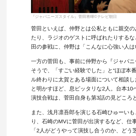
『ジャパニーズスタイル』菅田将暉©テレビ朝日
菅田といえば、仲野とは公私ともに親交の
たり、ラジオのゲストに呼ばれたりするな
田の参戦に、仲野は「こんなに心強い人は
一方の菅田も、事前に仲野から『ジャパニ
そうで、「すごい経験でした」と“ほぼ本
ル終わりに太賀とある場面について相談し
と明かすほど、息ピッタリな2人。台本1
演技合戦は、菅田自身も第3話の見どころ
また、浅月凛吾郎を演じる石崎ひゅーいも
り、石崎のMVに菅田が出演するなど、仕
「2人がどうやって演技し合うのか、どう