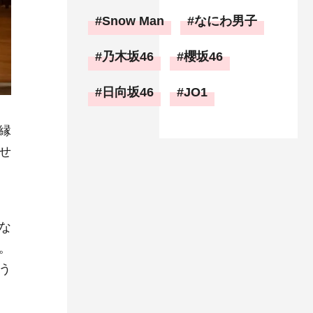
Snow Man
なにわ男子
乃木坂46
櫻坂46
日向坂46
JO1
縁
せ
な
。
う