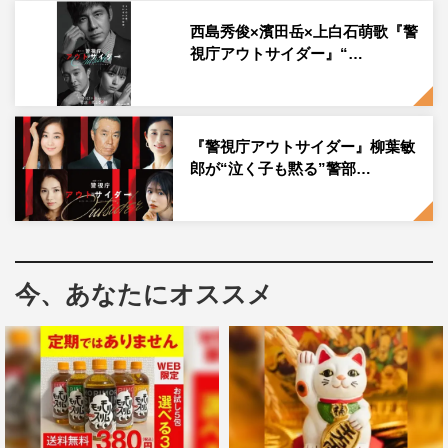
突如、英児がリングに降り立ち、鮮やかに容疑者を確保す
西島秀俊×濱田岳×上白石萌歌『警
る…という流れで、破天荒な英児のキャラクターを印象づ
視庁アウトサイダー』“…
け、光輔とのコントラストを一瞬で表現する重要な場面
だ。
『警視庁アウトサイダー』柳葉敏
郎が“泣く子も黙る”警部…
今、あなたにオススメ
『警視庁アウトサイダー』©テレビ朝日