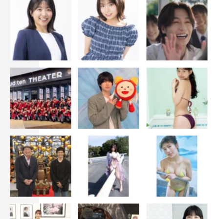
田口隆祐
真壁刀義
西島秀俊