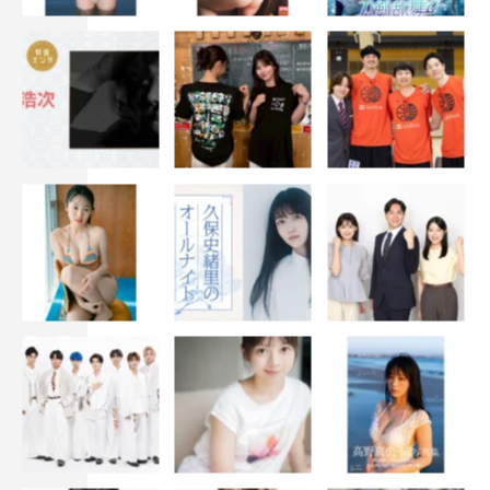
『警視庁アウトサイダー』©テレビ朝日
コメント全文はこちら
1
2
全文表示
オカダ・カズチカ
上白石萌歌
新日本プロレス
棚橋弘至
濱田岳