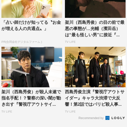
は、リハーサル中、レスラーたちからアドバイスをもらう
とすぐに微調整するなど、さすがの身体能力を発揮。本番
では棚橋選手の得意技スリングブレイド、オカダ選手の必
「占い師だけが知ってる〝お金
架川（西島秀俊）の目の前で最
殺技レインメーカーを颯爽と決めてみせ、レスラーたちも
が増える人の共通点〟」
悪の事態が…光輔（濱田岳）
大きな拍手を送っていた。
は“最も怪しい男”に接近『...
PR(合同会社デジタルファーム )
TV LIFE
撮影を終えた西島は、「リングに上がらせていただき、子
どもの頃の夢がかなったような思いで、ものすごく興奮し
ました！」と感動の面持ちを浮かべ、「ご本人の目の前で
技を披露するのも正直緊張しましたし、選手の皆さんが優
しく教えてくださるので感動とうれしさと恐縮とがない交
ぜに…」と憧れのレスラーたちから指導を受けた心境を告
架川（西島秀俊）が殺人未遂で
西島秀俊主演『警視庁アウトサ
白。
指名手配！？警察の深い闇が動
イダー』キャラ大渋滞で大反
き出す『警視庁アウトサイ...
響！第2話ではパリピ殺人事...
達成感もひとしおだったようで、「連続ドラマのオープニ
ングシーンとしては、最高のものを撮影させていただいた
TV LIFE
TV LIFE
Recommended by
と思います」と自信ものぞかせた。