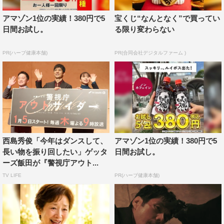
このシーンに真壁刀義、棚橋弘至、田口隆祐、オカダ・カ
ズチカという、新日本プロレスのそうそうたるスター選手
アマゾン1位の実績！380円で5
宝くじ“なんとなく”で買ってい
日間お試し。
る限り変わらない
4
名がゲスト出演。西島は撮影の合間を縫ってオカダ選手
から技を伝授してもらい、入念に準備を行って本番に臨ん
PR(ハーブ健康本舗)
PR(合同会社デジタルファーム )
だという。
撮影当日、ロケ先のとある商店街のイベント会場には巨大
なリングが特設され、エキストラも多数集合。大がかりな
現場を見て気合も高まったのか、西島も決意の表情で撮影
を開始した。
西島秀俊「今年はダンスして、
アマゾン1位の実績！380円で5
濱田やレスラーたちが見守る中、トップロープをひらりと
長い物を振り回したい」ゲッタ
日間お試し。
飛び越えてリングインした西島。あまりにカッコよく決ま
ーズ飯田が『警視庁アウト...
りすぎ、会場中のスタッフ、エキストラから思わず拍手が
TV LIFE
PR(ハーブ健康本舗)
沸き起こったほど。
数々の映画やドラマで激しいアクションに挑んできた西島