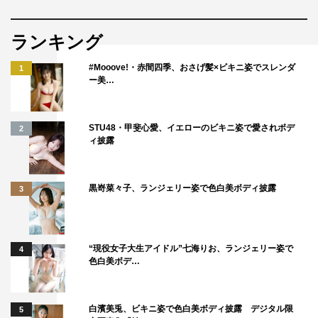
ランキング
#Mooove!・赤間四季、おさげ髪×ビキニ姿でスレンダ
1
ー美…
STU48・甲斐心愛、イエローのビキニ姿で愛されボデ
2
ィ披露
黒嵜菜々子、ランジェリー姿で色白美ボディ披露
3
『警視庁アウトサイダー』©テレビ朝日
続けて、濱田も「僕は格闘シーンをリングサイドから拝見
“現役女子大生アイドル”七海りお、ランジェリー姿で
4
していたのですが、西島さん、さすがでした。そして感動
色白美ボデ…
したのが、選手ご本人に直々にレクチャーを受ける姿で
す。プロレスファンなら誰もが大興奮する光景を見ること
白濱美兎、ビキニ姿で色白美ボディ披露 デジタル限
5