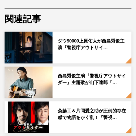
えない秘密を抱えた3人が互いを利用しあいながら難事件
を解決していく姿を描く、前代未聞のミステリーだ。
関連記事
1月5日（木）に放送される第1話の冒頭では、西島演じる
主人公・架川英児がプロレスの試合に降臨し、容疑者を確
ダウ90000上原佑太が西島秀俊主
保するド派手なアクションシーンが繰り広げられるが、新
演『警視庁アウトサイ…
日本プロレスのスター選手たちが参加の下、このほど特設
リングで撮影が行われた。
今回撮影されたのは、警視庁の組織犯罪対策部、いわゆ
西島秀俊主演『警視庁アウトサイ
ダー』主題歌が山下達郎「…
る“マル暴”から所轄に左遷されてきた英児が、濱田演じる
蓮見光輔ら桜町中央署の面々の前に初登場するシーン。桜
町中央署管内の商店街で開催されていたプロレスの試合に
不審者が乱入し、刃物を手に立てこもるという事態が発生
斎藤工＆片岡愛之助が圧倒的存在
する。
感で物語をかく乱！『警視…
そこで、エース刑事の光輔が説得に当たっていたところ、