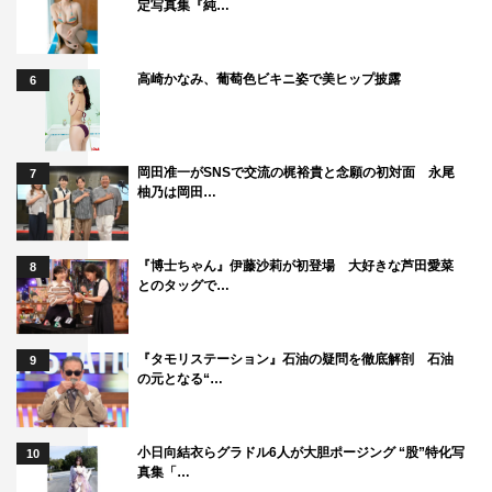
ができて本当に貴重な時間でした」と選手たちへ感謝を述
定写真集『純…
べた。
高崎かなみ、葡萄色ビキニ姿で美ヒップ披露
6
いっぽう、西島の熱演に応えるよう、レスラーたちも長時
間におよぶ撮影を完遂したが、4人は西島の身体能力の高
さを口々に絶賛。真壁選手は、「すべての動きからひしひ
岡田准一がSNSで交流の梶裕貴と念願の初対面 永尾
しとこだわりを感じ、プロの中のプロだなと思いました。
7
柚乃は岡田…
まざまざと才能を見せつけられた！」と感心しきり。
自身の決め技を伝授した棚橋選手も、「西島さんはフィジ
『博士ちゃん』伊藤沙莉が初登場 大好きな芦田愛菜
8
カルが強くて運動能力も高い。パーソナルトレーナーに就
とのタッグで…
いて、もう少し僕好みの筋肉に育ててみたい」と、西島の
素質に魅了された様子。
『タモリステーション』石油の疑問を徹底解剖 石油
9
の元となる“…
田口選手も「センスのよさを感じました。ぜひ試合に出て
いただきたい！」と熱望したほか、事前練習から付き添っ
小日向結衣らグラドル6人が大胆ポージング “股”特化写
10
たオカダ選手も「すごい運動神経の持ち主！ 今からでも
真集「…
二刀流で、プロレスラーという選択肢もアリなんじゃない