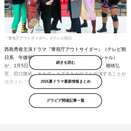
『警視庁アウトサイダー』©テレビ朝日
西島秀俊主演ドラマ『警視庁アウトサイダー』（テレビ朝
日系 午後9時～9時54分 ※初回は拡大スペシャル）
続きを読む
が、1月5日（木）スタート。
第1話に真壁刀義、棚橋弘
至、田口隆祐、オカダ・カズチカがゲスト出演することが
2026夏ドラマ最新情報まとめ
発表され、場面写真とコメントが到着した。
西島秀俊が見た目が極道の元マル暴オヤジ刑事、濱田岳が
グラビア関連記事一覧
一見さわやかなのに大きな秘密を抱えたエース刑事、上白
石萌歌が安定した就職先として警察を選んだやる気ゼロな
新米刑事というクセの強いキャラクターに扮する、異色の
刑事ドラマ『警視庁アウトサイダー』。それぞれ誰にも言