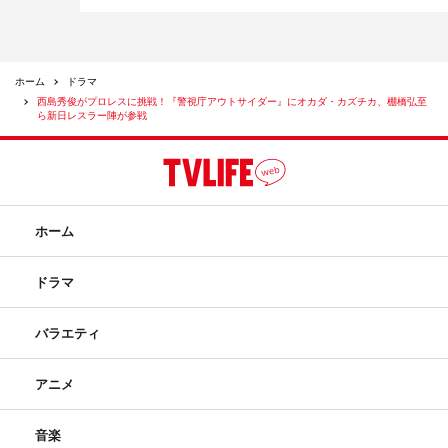
ホーム
ドラマ
西島秀俊がプロレスに挑戦！『警視庁アウトサイダー』にオカダ・カズチカ、棚橋弘至
ら新日レスラー陣が参戦
ホーム
ドラマ
バラエティ
アニメ
音楽