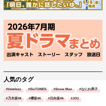
人気のタグ
timelesz
SixTONES
Snow Man
なにわ男子
乃木坂46
櫻坂46
日向坂46
JO1