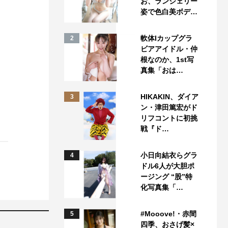
お、ランジェリー
姿で色白美ボデ…
軟体Iカップグラ
2
ビアアイドル・仲
根なのか、1st写
真集「おは…
HIKAKIN、ダイア
3
ン・津田篤宏がド
リフコントに初挑
戦『ド…
小日向結衣らグラ
4
ドル6人が大胆ポ
ージング “股”特
化写真集「…
#Mooove!・赤間
5
四季、おさげ髪×