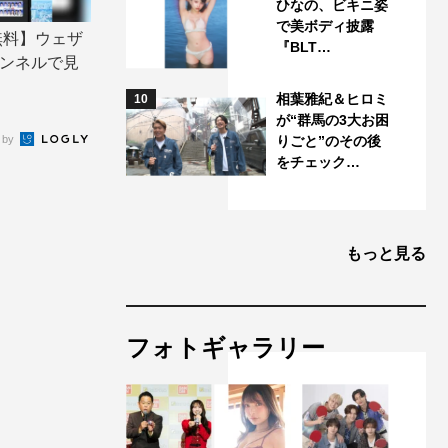
ひなの、ビキニ姿
で美ボディ披露
無料】ウェザ
『BLT…
ンネルで見
相葉雅紀＆ヒロミ
10
が“群馬の3大お困
 by
りごと”のその後
をチェック…
もっと見る
フォトギャラリー