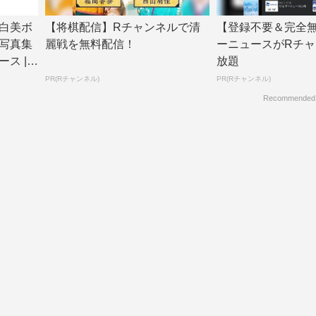
白美ボ
【将棋配信】Rチャンネルで清
【登録不要＆完全
写真集
麗戦を無料配信！
ーニュースがRチャ
 | T
放題
PR(Rチャンネル)
PR(Rチャンネル)
Recommended