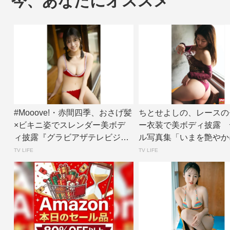
今、あなたにオススメ
#Mooove!・赤間四季、おさげ髪
ちとせよしの、レースの
×ビキニ姿でスレンダー美ボデ
ー衣装で美ボディ披露 
ィ披露『グラビアザテレビジョ
ル写真集「いまを艶やか
ン』アザ...
面カット公開 |...
TV LIFE
TV LIFE