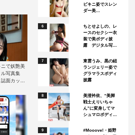
ビキニ姿でスレン
ダー美…
ちとせよしの、レ
6
ースのセクシー衣
装で美ボディ披
露 デジタル写…
東雲うみ、黒の紐
7
キニで妖艶美
ランジェリー姿で
タル写真集
グラマラスボディ
披露
」誌面カット
美澄衿依、“美脚
8
戦士えりいちゃ
ん”に変身してマ
シュマロボディ…
#Mooove!・姫野
9