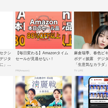
セクシ
【毎日変わる】Amazonタイム
麻倉瑞季、春色ビ
デジタ
セールが見逃せない！
ボディ披露 デジ
に」誌
「生意気なカラダ
公開 | TV L...
PR(Amazon)
TV LIFE