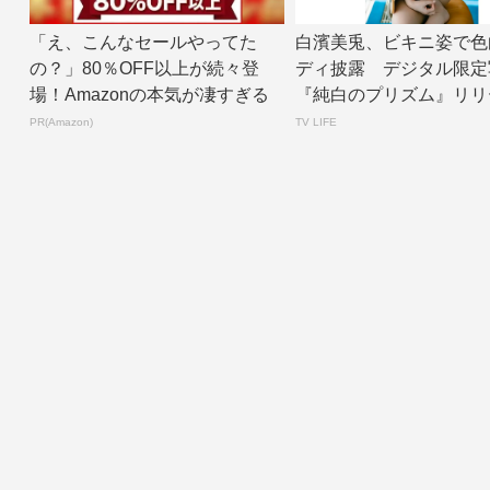
「え、こんなセールやってた
白濱美兎、ビキニ姿で色
の？」80％OFF以上が続々登
ディ披露 デジタル限定
場！Amazonの本気が凄すぎる
『純白のプリズム』リリース
V LIF...
PR(Amazon)
TV LIFE