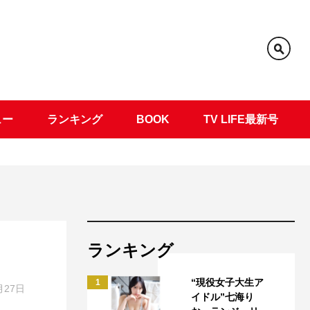
ュー
ランキング
BOOK
TV LIFE最新号
ランキング
“現役女子大生ア
1
月27日
イドル”七海り