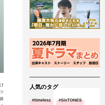
け
人気のタグ
ツ
井
timelesz
SixTONES