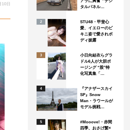
アラに興奮「デジ
月10日
タルパネル…
STU48・甲斐心
2
愛、イエローのビ
キニ姿で愛されボ
ディ披露
小日向結衣らグラ
3
ドル6人が大胆ポ
ージング “股”特
化写真集「…
『アナザースカイ
4
SP』Snow
Man・ラウールが
モデル挑戦…
#Mooove!・赤間
5
四季、おさげ髪×