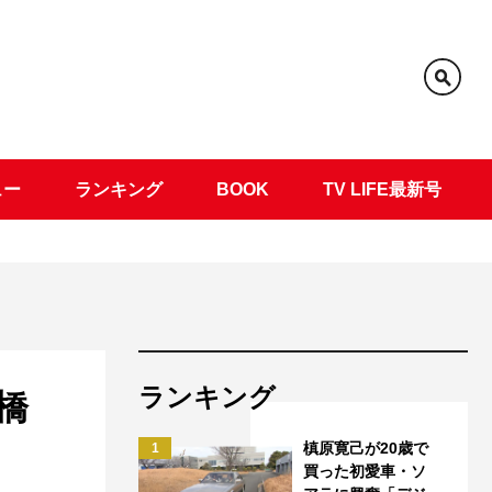
ュー
ランキング
BOOK
TV LIFE最新号
ランキング
橋
槙原寛己が20歳で
1
買った初愛車・ソ