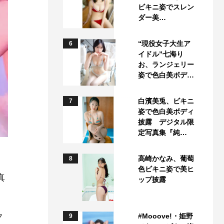
ビキニ姿でスレン
ダー美…
“現役女子大生ア
6
イドル”七海り
お、ランジェリー
姿で色白美ボデ…
白濱美兎、ビキニ
7
姿で色白美ボディ
披露 デジタル限
定写真集『純…
高崎かなみ、葡萄
8
く
色ビキニ姿で美ヒ
真
ップ披露
ク
#Mooove!・姫野
9