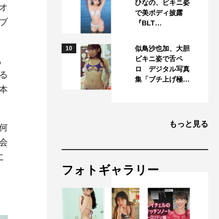
ひなの、ビキニ姿
オ
で美ボディ披露
ブ
『BLT…
似鳥沙也加、大胆
10
ビキニ姿で舌ペ
気
ロ デジタル写真
る
集「ブチ上げ極…
本
もっと見る
何
会
に
フォトギャラリー