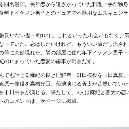
る同名漫画。長年恋から遠ざかっていた料理上手な独身
食年下イケメン男子とのピュアで不器用なムズキュンラ
で彼氏いない歴・約10年。これといった出会いもなく、
なっていた。恋はしたいけれど、もういい歳だし流され
の前に突然現れた、隣の部屋に住む年下イケメン男子・
紀の止まっていた恋愛の歯車が動きだす。
んでも話せる麻紀の良き理解者・町田桜役を山田真歩、
篠原一義役を高橋光臣、菊池演じる蒼太が昔働いていた
を市川由衣が演じる。果たして、3人は麻紀と蒼太の恋
トのコメントは、次ページに掲載。