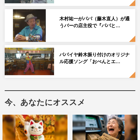
ンバーの一員になれて幸せでした。これからも娘たちの成
長を見守りたいと思います。皆さんは、残り1日あると思
木村祐一がパパ（藤木直人）が通
いますが、無事に撮影が終了することを祈っています。あ
うバーの店主役で『パパと…
りがとうございました！」とコメントし、盛大な拍手の
中、現場は温かい雰囲気に包まれた。
娘（千夏）役の當真は、藤木について「お父さん役なのに
パパイヤ鈴木振り付けのオリジナ
ル応援ソング「おべんとエ…
かわいいなと思ってしまうぐらいお茶目な役で、みんなか
ら愛されるパパがいたから、この作品が面白くなっている
のだと思います。藤木さんと演技をさせていただき、学ぶ
ことが多く、とても勉強になりました」と感謝の思いを語
った。
今、あなたにオススメ
なお現在TVerでは、パパの知らない、なっちゃんの秘密を
描いた『パパとなっちゃんのお弁当』完全オリジナルドラ
マの第2弾が配信中。第1弾「なっちゃんの恋 略奪編」に
続く第2弾「続なっちゃんの恋 数撃ちゃ当る編」で、3月