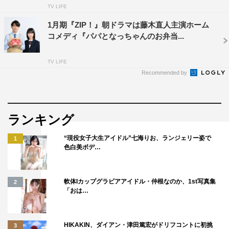
TV LIFE
1月期『ZIP！』朝ドラマは藤木直人主演ホーム
コメディ『パパとなっちゃんのお弁当...
パパとなっちゃんのお弁当
當真あみ
TV LIFE
Recommended by
藤木直人
ランキング
“現役女子大生アイドル”七海りお、ランジェリー姿で
1
色白美ボデ…
軟体Iカップグラビアアイドル・仲根なのか、1st写真集
2
「おは…
HIKAKIN、ダイアン・津田篤宏がドリフコントに初挑
3