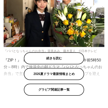
『パパとなっちゃんのお弁当』當真あみ、藤木直人 ©日本テレビ
続きを読む
『ZIP！』（日本テレビ系 毎週月曜～金曜 午前5時50
分～8時）内で放送中の朝ドラマ『パパとなっちゃんのお
弁当』で主演を務める藤木直人がクランクアップを迎え
2026夏ドラマ最新情報まとめ
た。
グラビア関連記事一覧
本作は、料理経験なし、目玉焼きすら満足に作れない…そ
んなシングルファーザーが、高校3年間娘のために作り続
けた通算700個のお弁当とお品書きが織りなす、父娘の実