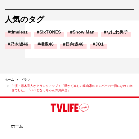
人気のタグ
timelesz
SixTONES
Snow Man
なにわ男子
乃木坂46
櫻坂46
日向坂46
JO1
ホーム
ドラマ
主演・藤木直人がクランクアップ！「温かく楽しい遠山家のメンバーの一員になれて幸
せでした」『パパとなっちゃんのお弁当』
ホーム