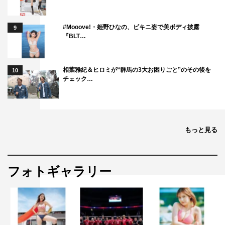
#Mooove!・姫野ひなの、ビキニ姿で美ボディ披露
9
『BLT…
相葉雅紀＆ヒロミが“群馬の3大お困りごと”のその後を
10
チェック…
もっと見る
フォトギャラリー