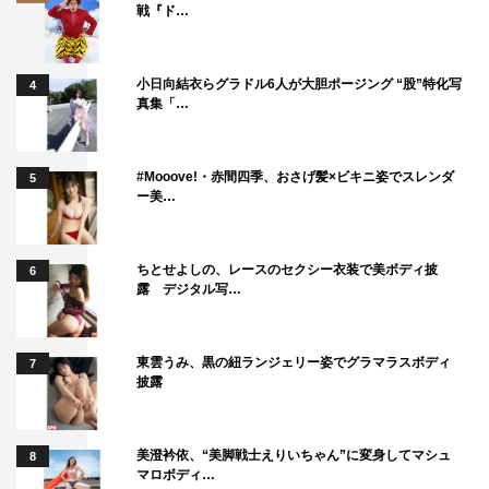
戦『ド…
小日向結衣らグラドル6人が大胆ポージング “股”特化写
4
真集「…
#Mooove!・赤間四季、おさげ髪×ビキニ姿でスレンダ
5
ー美…
ちとせよしの、レースのセクシー衣装で美ボディ披
6
露 デジタル写…
東雲うみ、黒の紐ランジェリー姿でグラマラスボディ
7
披露
美澄衿依、“美脚戦士えりいちゃん”に変身してマシュ
8
マロボディ…