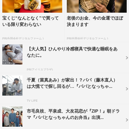
17日（金）公開の「続・続なっちゃんの恋 始まる？かも
編」へと続く3部作となっている。
宝くじ“なんとなく”で買って
老後のお金、今の金運でほぼ
いる限り変わらない
決まります
なっちゃんと仲間たちとの、パパには内緒の交流を描く、
クスっと笑える恋話スピンオフコメディ。ドラマ本編では
PR(合同会社デジタルファーム )
PR(合同会社デジタルファーム )
描かれなかった、なっちゃんとその他の登場人物のユニー
【大人気】ひんやり冷感寝具で快適な睡眠をあ
クな人柄が、恋話を通して鮮明に見えてくる。果たして、
なたに。
なっちゃんの夏目先輩への純粋で一途な恋の行方は…。
PR(アイリスプラザ)
千夏（當真あみ）が家出！？パパ（藤木直人）
は大慌てで探し回るが…『パパとなっちゃ...
TV LIFE
市毛良枝、平泉成、大友花恋が『ZIP！』朝ドラ
マ『パパとなっちゃんのお弁当』出演...