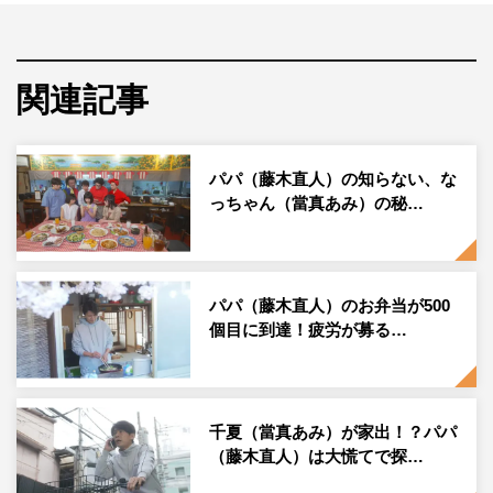
話を基にした王道のホームコメディドラマ。平成から令和
に代わる3年間を舞台に当時の時事ネタも楽しみながら、
父親が作り上げた700個目までのお弁当を中心に、娘との
関連記事
3年間のドタバタな日常を笑いあり、涙あり描いていく。
主人公であるパパ・遠山直史役を藤木、娘のなっちゃん・
遠山千夏役を當真あみが演じる。
パパ（藤木直人）の知らない、な
っちゃん（當真あみ）の秘…
このたび、パパ（遠山直史）役の藤木が一足早くクランク
アップを迎えた。スタッフからの「遠山直史役の藤木直人
さん、オールアップです！」の声とともに、ドラマオリジ
パパ（藤木直人）のお弁当が500
ナルソングの「おべんとエブリデイ」が流れ、大きな拍手
個目に到達！疲労が募る…
が。
藤木は、遠山家の居間から「ありがとうございました！
とても大変でした（笑）。でも、とても楽しかったです。
千夏（當真あみ）が家出！？パパ
それもやはり、すてきなキャスト、スタッフの皆さんのお
（藤木直人）は大慌てで探…
かげだと思っています。とにかく温かく楽しい遠山家のメ