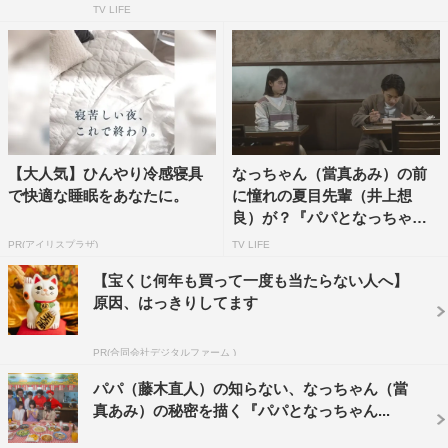
TV LIFE
『パパとなっちゃんのお弁当』オリジナルストーリー©日本テレビ
番組情報
『パパとなっちゃんのお弁当』
日本テレビ系
【大人気】ひんやり冷感寝具
なっちゃん（當真あみ）の前
で快適な睡眠をあなたに。
に憧れの夏目先輩（井上想
毎週月～金曜『ZIP！』内 午前7時50分ごろ
良）が？『パパとなっちゃん
のお...
公式HP：
https://www.ntv.co.jp/papanatsu-obento/
PR(アイリスプラザ)
TV LIFE
公式Twitter／公式Instagram／公式TikTok：
【宝くじ何年も買って一度も当たらない人へ】
@asazipdrama_ntv
原因、はっきりしてます
TVerにて全話無料配信中
https://tver.jp/series/srfhn5zzm4
PR(合同会社デジタルファーム )
©日本テレビ
パパ（藤木直人）の知らない、なっちゃん（當
真あみ）の秘密を描く『パパとなっちゃん...