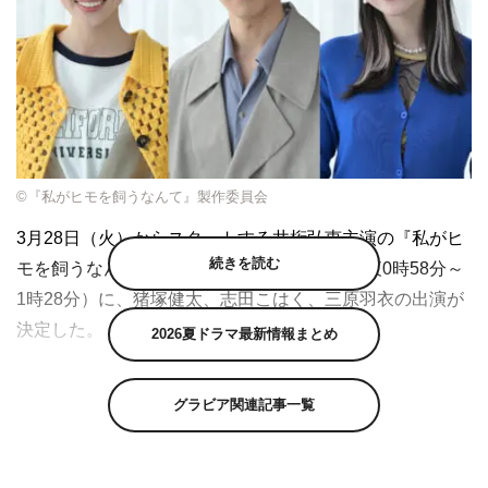
©『私がヒモを飼うなんて』製作委員会
3月28日（火）からスタートする井桁弘恵主演の『私がヒ
続きを読む
モを飼うなんて』（TBSほか 毎週火曜 深夜0時58分～
1時28分）に、猪塚健太、志田こはく、三原羽衣の出演が
決定した。
2026夏ドラマ最新情報まとめ
本作はTBSとマンガボックスが共同制作している完全オリ
グラビア関連記事一覧
ジナル漫画「私がヒモを飼うなんて」（通称「わたヒ
モ」）を実写化。原作のエッセンスを生かしながら、ドラ
マオリジナルのストーリーが展開される。