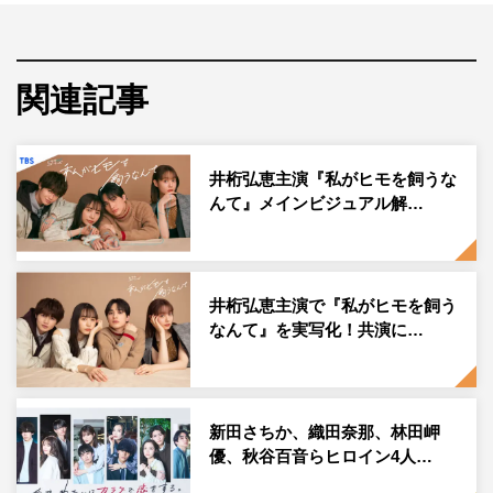
物語は、ランジェリー業界を舞台に“ヒモ”のように複雑に
絡み合う恋模様を描く“ビターで大人なラブストーリー”。
ランジェリーデザイナーを目指す一方で、優しすぎるあま
関連記事
りダメな男に引っかかりがちな主人公・蒼井スミレを演じ
るのは、井桁弘恵。
井桁弘恵主演『私がヒモを飼うな
人を引きつける天性の魅力を持ち、スミレも引かれていく
んて』メインビジュアル解…
年下の“ヒモ男子”竹之内宗一役を一ノ瀬颯、スミレを忠犬
のようにいちずに思い続ける“幼なじみ男子”桐谷森生役を
西垣匠、スミレの再就職先となるランジェリーブランド
井桁弘恵主演で『私がヒモを飼う
「アン・リス」のデザイナー兼社長の叶百合をトリンドル
なんて』を実写化！共演に…
玲奈が演じる。
このたび新キャストが解禁。『ポルノグラファー』で主演
新田さちか、織田奈那、林田岬
後、数々の映画やドラマ、舞台にCMと幅広く活躍し続け
優、秋谷百音らヒロイン4人…
ている猪塚が演じるのは、ランジェリーブランド「アン・