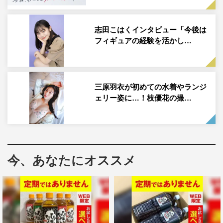
リス」で働くスミレの上司・奥村リョウ。百合とは旧知の
仲で、百合の右腕として彼女を支え続けている。
志田こはくインタビュー「今後は
今年2月まで放送していたスーパー戦隊シリーズ『暴太郎
フィギュアの経験を活かし…
戦隊ドンブラザーズ』にヒロインとして出演し人気急上昇
中の志田が演じる五十嵐桃は、宗一の過去を知る謎の女性
で、スミレたち4人の関係を動かしていくことに。果たし
三原羽衣が初めての水着やランジ
て彼女の目的とは。
ェリー姿に…！枝優花の撮…
第7回日本制服アワードグランプリ（2020年）を受賞、各
SNSの総フォロワー数が210万超えのインフルエンサー
で、女優・モデルとしても活動の幅を広げている三原は、
猪塚と同じくランジェリーブランド「アン・リス」の社
今、あなたにオススメ
員・小田原茜を演じる。「アン・リス」ではスミレの先輩
になるが、年齢はスミレよりも年下でインフルエンサーと
いう役どころだ。
番組情報