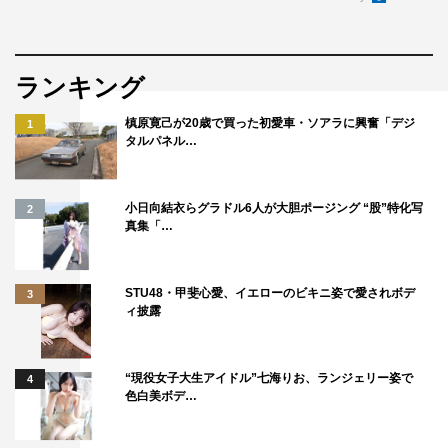
©『私がヒモを飼うなんて』製作委員会
ランキング
槙原寛己が20歳で買った初愛車・ソアラに興奮「デジ
1
タルパネル…
三原羽衣
井桁弘恵
志田こはく
小日向結衣らグラドル6人が大胆ポージング “股”特化写
2
真集「…
猪塚健太
私がヒモを飼うなんて
STU48・甲斐心愛、イエローのビキニ姿で愛されボデ
3
ィ披露
“現役女子大生アイドル”七海りお、ランジェリー姿で
4
色白美ボデ…