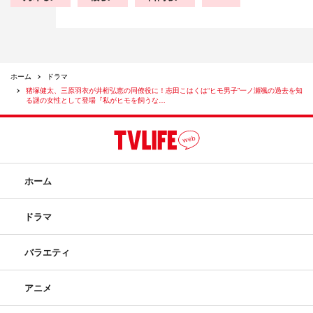
ホーム
ドラマ
猪塚健太、三原羽衣が井桁弘恵の同僚役に！志田こはくは“ヒモ男子”一ノ瀬颯の過去を知
る謎の女性として登場『私がヒモを飼うな…
ホーム
ドラマ
バラエティ
アニメ