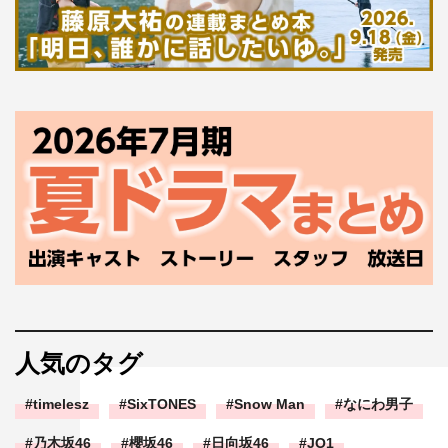
人気のタグ
timelesz
SixTONES
Snow Man
なにわ男子
乃木坂46
櫻坂46
日向坂46
JO1