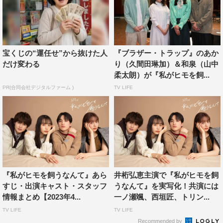
ス）本山久美子（原作）美園（漫画）
脚本：岡田真理、山本奈奈
主題歌：Penthouse「蜘蛛ノ糸」（Victor Entertainment,
Inc.）
宝くじの“運任せ”から抜けた人
『ブラザー・トラップ』のあか
ランジェリー監修：Albâge Lingerie（アルバージェ ラン
だけ変わる
り（久間田琳加）＆和泉（山中
ジェリー）
柔太朗）が『私がヒモを飼...
企画・プロデュース：飯田和孝
PR(合同会社デジタルファーム )
TV LIFE
プロデュース： 佐久間晃嗣
配信プロデューサー：今井夏木
演出：小牧桜、佐々木資門、相羽めぐみ
制作プロダクション：TBSスパークル
製作：『私がヒモを飼うなんて』製作委員会
『私がヒモを飼うなんて』あら
井桁弘恵主演で『私がヒモを飼
公式サイト：
https://www.tbs.co.jp/watahimo_tbs/
すじ・出演キャスト・スタッフ
うなんて』を実写化！共演には
公式Twitter：＠drama_streamtbs
情報まとめ【2023年4...
一ノ瀬颯、西垣匠、トリン...
公式Instagram：tbs_drama_stream
TV LIFE
TV LIFE
公式TikTok：＠drama_stream_tbs
Recommended by