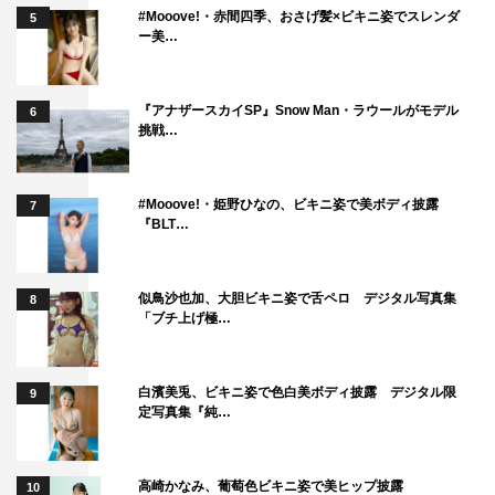
#Mooove!・赤間四季、おさげ髪×ビキニ姿でスレンダ
5
ー美…
『アナザースカイSP』Snow Man・ラウールがモデル
6
挑戦…
#Mooove!・姫野ひなの、ビキニ姿で美ボディ披露
7
『BLT…
似鳥沙也加、大胆ビキニ姿で舌ペロ デジタル写真集
8
「ブチ上げ極…
白濱美兎、ビキニ姿で色白美ボディ披露 デジタル限
9
定写真集『純…
高崎かなみ、葡萄色ビキニ姿で美ヒップ披露
10