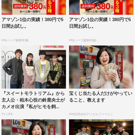
ドラマストリーム『私がヒモを飼うなんて』
アマゾン1位の実績！380円で5
アマゾン1位の実績！380円で5
TBSほか
日間お試し。
日間お試し。
2023年3月28日（火）地上波放送スタート
毎週火曜 深夜0時58分～1時28分
PR(ハーブ健康本舗)
PR(ハーブ健康本舗)
1週間先行有料配信：3月21日（火・祝）より「Paravi」
「U-NEXT」にて毎週火曜正午配信予定
※3月28日（火）地上波放送後、「TVer」「TBS FREE」
にて無料1週間見逃し配信
＜キャスト＞
『スイートモラトリアム』から
宝くじ当たる人だけがやってい
井桁弘恵、一ノ瀬颯、西垣匠、志田こはく、三原羽衣、猪
主人公・柏木心役の鈴鹿央士が
ること、教えます
カメオ出演『私がヒモを飼...
塚健太、トリンドル玲奈
TV LIFE
PR(合同会社デジタルファーム )
＜スタッフ＞
原作：「私がヒモを飼うなんて」（TBS／マンガボック