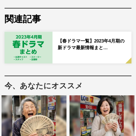
テレビ朝日系
2023年4月21日（金）スタート
関連記事
毎週金曜 午後11時15分～深夜0時15分
『波よ聞いてくれ』関連記事・最新情報一覧
【春ドラマ一覧】2023年4月期の
新ドラマ最新情報まと…
『波よ聞いてくれ』あらすじ
沙村広明による同名漫画をドラマ化。彼氏にフラれた上に
今、あなたにオススメ
金もだまし取られ、やけ酒を飲んでは見ず知らずの男に愚
痴をさく裂させる“超絶やさぐれ女”が、あれよあれよと深
夜のラジオで冠番組を持つことになり、やがてラジオパー
ソナリティーとして開花していく。
『波よ聞いてくれ』出演キャスト