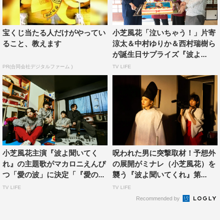
『波よ聞いてくれ』スタッフ
原作：沙村広明『波よ聞いてくれ』（講談社「月刊アフタ
宝くじ当たる人だけがやってい
小芝風花「泣いちゃう！」片寄
ヌーン」連載）
ること、教えます
涼太＆中村ゆりか＆西村瑞樹ら
が誕生日サプライズ『波よ...
脚本：古家和尚
PR(合同会社デジタルファーム )
TV LIFE
演出：住田崇、片山修、植田尚、林ゆうき、山城ショウゴ
エグゼクティブプロデューサー：内山聖子（テレビ朝日）
プロデューサー：高崎壮太（テレビ朝日）、神通勉
（MMJ）
制作：テレビ朝日、MMJ
©テレビ朝日
小芝風花主演『波よ聞いてく
呪われた男に突撃取材！予想外
れ』の主題歌がマカロニえんぴ
の展開がミナレ（小芝風花）を
©沙村広明／講談社
つ「愛の波」に決定「『愛の...
襲う『波よ聞いてくれ』第...
TV LIFE
TV LIFE
Recommended by