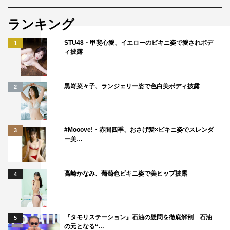
ランキング
STU48・甲斐心愛、イエローのビキニ姿で愛されボデ
1
ィ披露
黒嵜菜々子、ランジェリー姿で色白美ボディ披露
2
#Mooove!・赤間四季、おさげ髪×ビキニ姿でスレンダ
3
ー美…
高崎かなみ、葡萄色ビキニ姿で美ヒップ披露
4
『タモリステーション』石油の疑問を徹底解剖 石油
5
の元となる“…