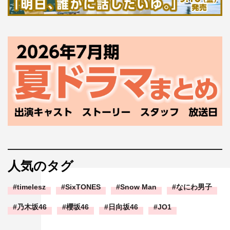
人気のタグ
timelesz
SixTONES
Snow Man
なにわ男子
乃木坂46
櫻坂46
日向坂46
JO1