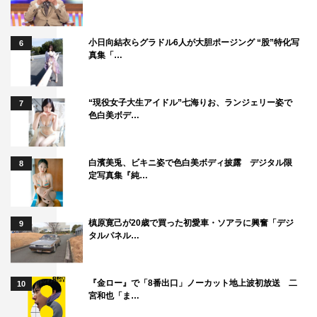
小日向結衣らグラドル6人が大胆ポージング “股”特化写
6
真集「…
“現役女子大生アイドル”七海りお、ランジェリー姿で
7
色白美ボデ…
白濱美兎、ビキニ姿で色白美ボディ披露 デジタル限
8
定写真集『純…
槙原寛己が20歳で買った初愛車・ソアラに興奮「デジ
9
タルパネル…
『金ロー』で「8番出口」ノーカット地上波初放送 二
10
宮和也「ま…