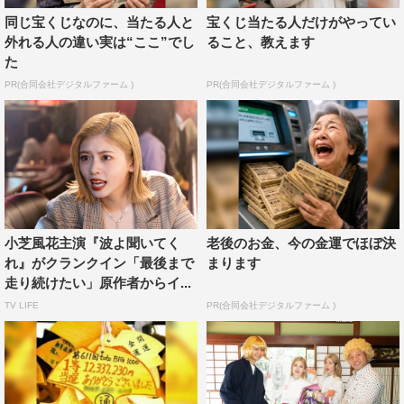
同じ宝くじなのに、当たる人と
宝くじ当たる人だけがやってい
鼓田ミナレ…小芝風花
外れる人の違い実は“ここ”でし
ること、教えます
た
中原忠也…片寄涼太
PR(合同会社デジタルファーム )
PR(合同会社デジタルファーム )
南波瑞穂…原菜乃華
城華マキエ…中村ゆりか
茅代まどか…平野 綾
宝田嘉樹…西村瑞樹（バイきんぐ）
箱坂富美…井頭愛海
久古蘭…中川知香
久連木克三…小市慢太郎
小芝風花主演『波よ聞いてく
老後のお金、今の金運でほぼ決
れ』がクランクイン「最後まで
まります
麻藤兼嗣…北村一輝
走り続けたい」原作者からイ...
『波よ聞いてくれ』主題歌
TV LIFE
PR(合同会社デジタルファーム )
マカロニえんぴつ「愛の波」