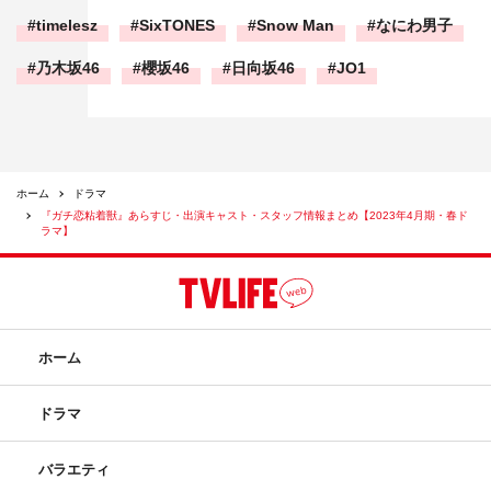
timelesz
SixTONES
Snow Man
なにわ男子
乃木坂46
櫻坂46
日向坂46
JO1
ホーム
ドラマ
『ガチ恋粘着獣』あらすじ・出演キャスト・スタッフ情報まとめ【2023年4月期・春ド
ラマ】
ホーム
ドラマ
バラエティ