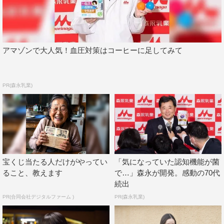
が繰り広げられる一方で、思わず共感してしまう繊細な恋
心が丁寧に描かれる。
アマゾンで大人気！血圧対策はコーヒーに足してみて
『ガチ恋粘着獣』出演キャスト
輝夜雛姫…香音
PR(森永乳業)
花織琴乃…石井杏奈
スバル…井上想良
コスモ…山下幸輝
ギンガ…松本大輝
りこめろ…中田クルミ
宝くじ当たる人だけがやってい
「気になっていた認知機能が菌
ミツクリ…平井亜門
ること、教えます
で…」森永が開発。感動の70代
ゆっこ…志田こはく
続出
奈緒…小島藤子
PR(合同会社デジタルファーム )
PR(森永乳業)
ヴィクター…小野翔平
ネモ…塩﨑太智