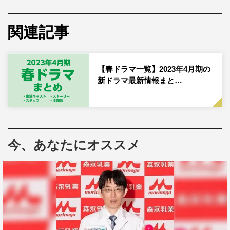
2023年4月8日（土）スタート
毎週土曜 深夜2時30分
関連記事
ABCテレビ
2023年4月9日（日）スタート
【春ドラマ一覧】2023年4月期の
新ドラマ最新情報まと…
毎週日曜 午後11時55分
『ガチ恋粘着獣』関連記事・最新情報一覧
今、あなたにオススメ
『ガチ恋粘着獣』あらすじ
原作は星来の話題作。3人組の人気動画配信グループ「コ
ズミック」のメンバーに本気で恋している女性ファンの純
粋で真っすぐな「恋心」がいつしか「ガチ恋」に変わり、
「好意」は「憎悪」に変化。彼女たちの過激な恋愛バトル