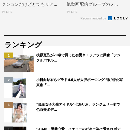
クションだけどとてもリア...
気動画配信グループのメ...
TV LIFE
TV LIFE
Recommended by
ランキング
槙原寛己が20歳で買った初愛車・ソアラに興奮「デジ
1
タルパネル…
小日向結衣らグラドル6人が大胆ポージング “股”特化写
2
真集「…
“現役女子大生アイドル”七海りお、ランジェリー姿で
3
色白美ボデ…
STU48・甲斐心愛、イエローのビキニ姿で愛されボデ
4