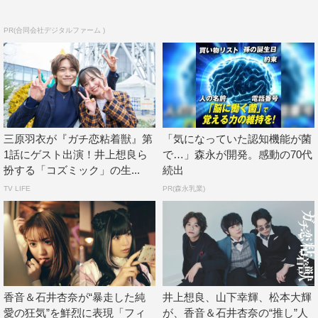
アソシエイトプロデューサー：村山えりか（C&Iエンタテ
インメント）
PR(合同会社デジタルファーム )
制作協力：C&Iエンタテインメント
制作著作：ABC
©ABCテレビ
三原羽衣が『ガチ恋粘着獣』第
「気になっていた認知機能が菌
1話にゲスト出演！井上想良ら
で…」森永が開発。感動の70代
扮する「コズミック」の生...
続出
TV LIFE
PR(森永乳業)
香音＆石井杏奈が“暴走した純
井上想良、山下幸輝、松本大輝
愛の狂気”を鮮烈に表現「フィ
が、香音＆石井杏奈の“推し”人