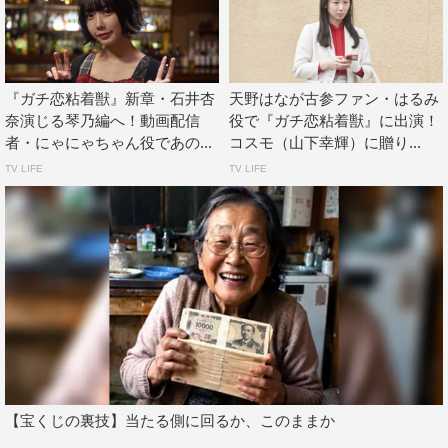
ミツクリ…平井亜門
『ガチ恋粘着獣』主題歌
『ガチ恋粘着獣』新章・石井杏
天野はなが古参ファン・はるみ
奈演じる琴乃編へ！動画配信
役で『ガチ恋粘着獣』に出演！
オープニングテーマ：iScream「ALL MINE」
者・にゃにゃちゃん役であの...
コスモ（山下幸輝）に贈り...
エンディングテーマ：ONE LOVE ONE HEART「過剰本
TV LIFE
TV LIFE
能」
『ガチ恋粘着獣』スタッフ
原作：星来「ガチ恋粘着獣～ネット配信者の彼女になりた
くて～」（ゼノンコミックス／コアミックス）
脚本：三浦希紗、開真理、鈴木裕那
監督：朝倉加葉子
プロデューサー：辻知奈美、近藤紗良（C&Iエンタテイン
【宝くじの裏技】当たる側に回るか、このままか
メント）