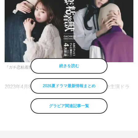
続きを読む
『ガチ恋粘着獣』
2026夏ドラマ最新情報まとめ
2023年4月8日（土）スタートの香音、石井杏奈主演ドラ
マ『ガチ恋粘着獣』のあらすじ・出演キャスト・スタッフ
などの最新情報まとめ。【随時更新】
グラビア関連記事一覧
『ガチ恋粘着獣』放送局・放送曜日・放送時間
テレビ朝日