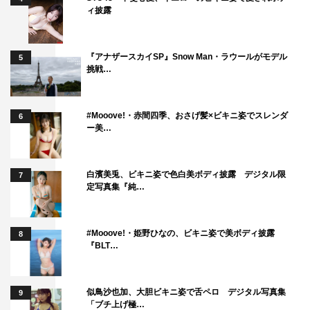
ィ披露
『アナザースカイSP』Snow Man・ラウールがモデル
5
挑戦…
#Mooove!・赤間四季、おさげ髪×ビキニ姿でスレンダ
6
ー美…
白濱美兎、ビキニ姿で色白美ボディ披露 デジタル限
7
定写真集『純…
#Mooove!・姫野ひなの、ビキニ姿で美ボディ披露
8
『BLT…
似鳥沙也加、大胆ビキニ姿で舌ペロ デジタル写真集
9
「ブチ上げ極…