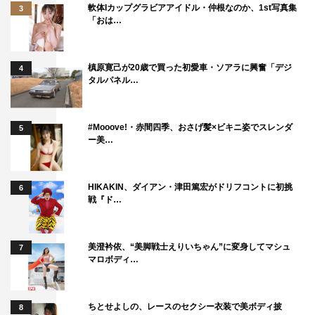
軟体Iカップグラビアアイドル・仲根なのか、1st写真集
3
「おは…
槙原寛己が20歳で買った初愛車・ソアラに興奮「デジ
4
タルパネル…
#Mooove!・赤間四季、おさげ髪×ビキニ姿でスレンダ
5
ー美…
HIKAKIN、ダイアン・津田篤宏がドリフコントに初挑
6
戦『ド…
美澄衿依、“美脚戦士えりいちゃん”に変身してマシュ
7
マロボディ…
ちとせよしの、レースのセクシー衣装で美ボディ披
8