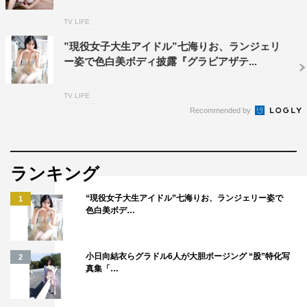
TV LIFE
”現役女子大生アイドル”七海りお、ランジェリ
ー姿で色白美ボディ披露『グラビアザテ...
TV LIFE
Recommended by
ランキング
“現役女子大生アイドル”七海りお、ランジェリー姿で
1
色白美ボデ…
小日向結衣らグラドル6人が大胆ポージング “股”特化写
2
真集「…