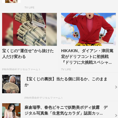
TV LIFE
宝くじの“運任せ”から抜けた
HIKAKIN、ダイアン・津田篤
人だけ変わる
宏がドリフコントに初挑戦
『ドリフに大挑戦スペシャ...
PR(合同会社デジタルファーム )
TV LIFE
【宝くじの裏技】当たる側に回るか、このまま
か
PR(合同会社デジタルファーム )
麻倉瑞季、春色ビキニで妖艶美ボディ披露 デ
ジタル写真集「生意気なカラダ」誌面カッ...