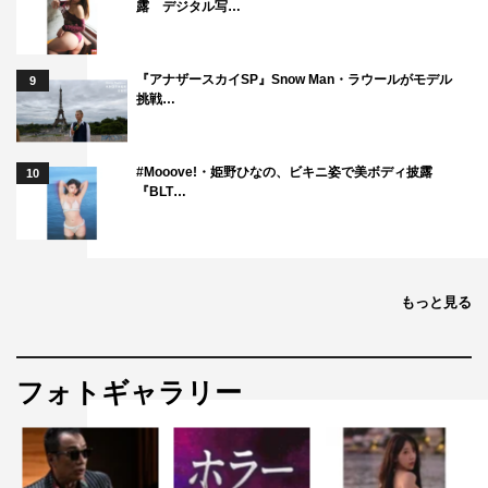
露 デジタル写…
『アナザースカイSP』Snow Man・ラウールがモデル
9
挑戦…
#Mooove!・姫野ひなの、ビキニ姿で美ボディ披露
10
『BLT…
もっと見る
フォトギャラリー