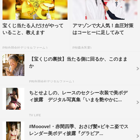
宝くじ当たる人だけがやって
アマゾンで大人気！血圧対策
いること、教えます
はコーヒーに足してみて
PR(合同会社デジタルファーム )
PR(森永乳業)
【宝くじの裏技】当たる側に回るか、このまま
か
PR(合同会社デジタルファーム )
ちとせよしの、レースのセクシー衣装で美ボデ
ィ披露 デジタル写真集「いまを艶やかに...
TV LIFE
#Mooove!・赤間四季、おさげ髪×ビキニ姿でス
レンダー美ボディ披露『グラビア...