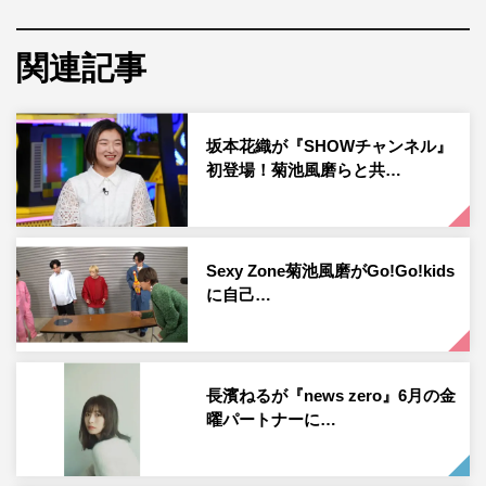
火ドラ★イレブン『ウソ婚』©カンテレ
Sexy Zoneの菊池風磨が、2023年7月期「火ドラ★イレブ
関連記事
ン」枠ドラマ『ウソ婚』（カンテレ・フジテレビ系 毎週
火曜 午後11時～）に主演。長濱ねるがヒロインを務める
ことも決定し、2人と原作者・時名きうい、岡光寛子プロ
坂本花織が『SHOWチャンネル』
初登場！菊池風磨らと共…
デューサーからコメントが到着した。
原作は、電子雑誌「姉フレンド」にて連載開始中の、時名
きういによる同名漫画。連載開始後すぐに人気を博し、主
Sexy Zone菊池風磨がGo!Go!kids
要電子書店にて続々と1位を獲得。現在12巻まで発売され
に自己…
ている単行本は、電子版と紙版を合わせて累計450万部を
突破し、ドラマ化が待ち望まれていた。
女性にモテまくるドSの設計事務所社長の主人公・夏目匠
長濱ねるが『news zero』6月の金
と、お人よしがゆえに家と職を同時に失った派遣社員・千
曜パートナーに…
堂八重。幼なじみの2人が大人になって再会し、ひょんな
ことからお互いの利害が一致してうその結婚生活がスター