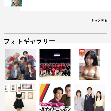
長濱ねる コメント
もっと見る
出演のお話をいただいた時はすごくうれしかったですし、
どんなドラマになるのかなとワクワクしました。台本を読
み少女漫画らしいキュンキュンはありつつ、各登場人物の
フォトギャラリー
内面によりクローズアップされていると感じましたし、心
の変化や本音がすごく伝わってきたので、見ている方も共
感していただけるのではないでしょうか。
菊池さんとは初めましてなのでまだ距離があります
（笑）。八重と匠は幼なじみなので、親しみある雰囲気を
出せるように仲良くなれたらいいなと思っています。楽し
い現場になる雰囲気しかないので、撮影も暑さを乗り越え
つつ頑張りたいと思います！
原作者・時名きうい氏 コメント