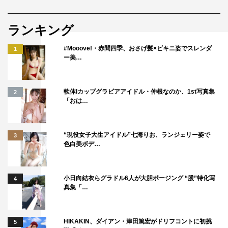
る（タイトル未定）。
長濱ねる演じるヒロインの千堂八重は、匠の幼なじみでカ
ランキング
フェ店員として働き、都内で友人とルームシェアをしてい
#Mooove!・赤間四季、おさげ髪×ビキニ姿でスレンダ
1
る平凡な派遣女子。ある日、働いているカフェを辞めるこ
ー美…
とになり、ルームシェアしていた友人が突然結婚して家賃
が払えなくなり、付き合っていた彼氏とも別れるというど
軟体Iカップグラビアアイドル・仲根なのか、1st写真集
2
ん底に陥る。そんな途方に暮れる八重の前に匠が現
「おは…
れ、“うその妻”を演じるように提案される。
長濱は同時間帯で放送していた『セブンルール』（カンテ
“現役女子大生アイドル”七海りお、ランジェリー姿で
3
色白美ボデ…
レ）でレギュラーMCを務めていたほか、連続テレビ小説
『舞いあがれ！』（NHK）では、自身の出身地である長
崎県五島列島で育つ女性を演じるなどマルチに活動。今回
小日向結衣らグラドル6人が大胆ポージング “股”特化写
4
真集「…
が連続ドラマのヒロイン初挑戦で、菊池とのドラマ共演も
初となる。
菊池、長濱、原作者・時名きうい、岡光プロデューサーの
HIKAKIN、ダイアン・津田篤宏がドリフコントに初挑
5