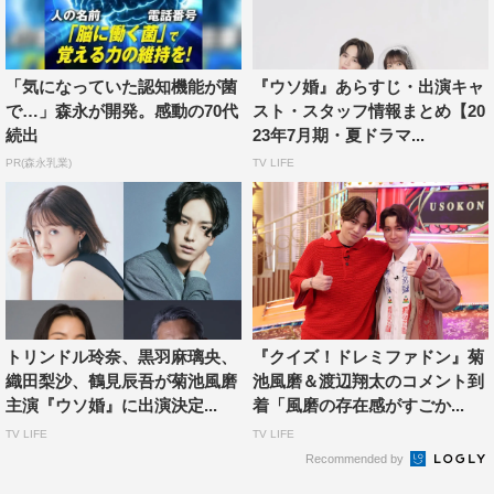
カンテレ・フジテレビ系連続ドラマ初主演となる菊池が演
じる夏目匠は、社長として自ら立ち上げた「夏目設計」を
経営する一方、一級建築士としてさまざまな有名建築物を
「気になっていた認知機能が菌
『ウソ婚』あらすじ・出演キャ
手掛けている敏腕な男。
で…」森永が開発。感動の70代
スト・スタッフ情報まとめ【20
続出
23年7月期・夏ドラマ...
容姿端麗、クールな性格で自分の欲望に忠実、料理の腕も
PR(森永乳業)
TV LIFE
プロ級で、都内のタワーマンションに一人で住んでいる。
ある理由から既婚者の肩書を手に入れるため、久々に再会
した八重に“うその妻”を演じるように相談を持ち掛ける
が、初恋相手である彼女の前では素直になれなくて…。
Sexy Zoneのメンバーとして活躍する一方、ドラマ『隣の
男はよく食べる』（TX）や『大病院占拠』（NTV）、
トリンドル玲奈、黒羽麻璃央、
『クイズ！ドレミファドン』菊
『ギバーテイカー』（WOWOW）などのドラマ、映画や
織田梨沙、鶴見辰吾が菊池風磨
池風磨＆渡辺翔太のコメント到
主演『ウソ婚』に出演決定...
着「風磨の存在感がすごか...
バラエティ番組などマルチに活躍し、飛ぶ鳥を落とす勢い
TV LIFE
TV LIFE
の菊池が、ラブコメの主演としてどんな新しい一面を見せ
Recommended by
るのか注目だ。なお、Sexy Zoneは本作の主題歌も担当す