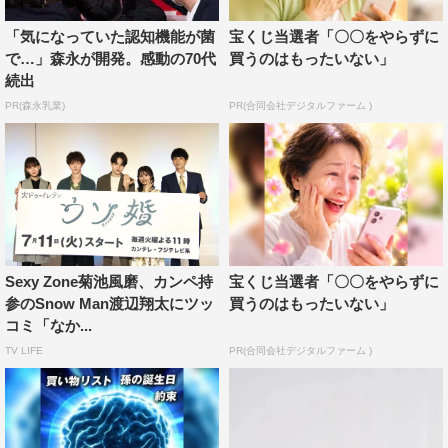
「気になっていた認知機能が菌
宝くじ当選者「〇〇をやらずに
で…」森永が開発。感動の70代
買うのはもったいない」
続出
PR(森永乳業)
PR(合同会社デジタルファーム )
Sexy Zone菊池風磨、カンペ持
宝くじ当選者「〇〇をやらずに
参のSnow Man渡辺翔太にツッ
買うのはもったいない」
コミ「なか...
TV LIFE
PR(合同会社デジタルファーム )
火ドラ★イレブン『ウソ婚』©カンテレ