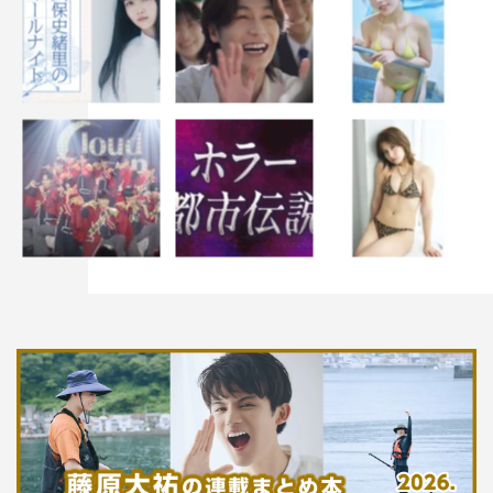
ウソ婚 ©時名きうい／講談社