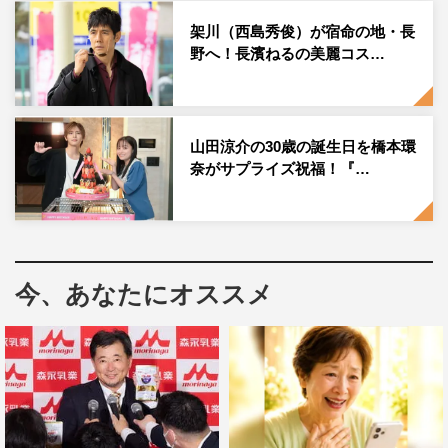
ト。
架川（西島秀俊）が宿命の地・長
野へ！長濱ねるの美麗コス…
匠がある理由で“既婚者”の肩書を手に入れるために始まっ
た、半年間という期限付きの“うそ婚”だったのだが、実は
匠にとって八重は初恋の相手。匠のことをただの幼なじみ
山田涼介の30歳の誕生日を橋本環
としか思っていない八重を振り向かせるため、そして本当
奈がサプライズ祝福！『…
の愛をかなえるため、不器用ながらひたむきに奮闘する。
うそから始まったドキドキの新婚生活。うそ妻が本物の妻
になる日がくるのか。
今、あなたにオススメ