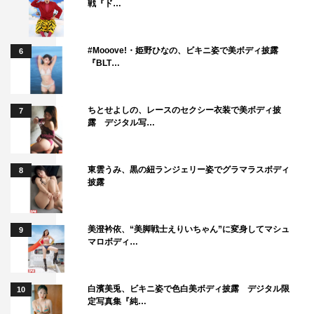
戦『ド…
コメントは下記に掲載。
菊池風磨 コメント
#Mooove!・姫野ひなの、ビキニ姿で美ボディ披露
6
『BLT…
主演のオファーを受けたとき「少女漫画原作のドラマの主
人公!?」と驚きを隠せませんでした。演じる匠は一見カッ
ちとせよしの、レースのセクシー衣装で美ボディ披
コよくてスマートですが、実はピュアでかわいらしいとこ
7
露 デジタル写…
ろが多くある人物だなと思っています。初めに台本を読ん
だときは「こんなこと言うんだ」とか「こんなことするん
東雲うみ、黒の紐ランジェリー姿でグラマラスボディ
だ」という、ラブコメならではの照れがありましたが、今
8
披露
は実際に演じたらどうなるのか？ という楽しみと不安が
同居しています。
うちに山田涼介君という先輩がいて、少女漫画からそのま
美澄衿依、“美脚戦士えりいちゃん”に変身してマシュ
9
マロボディ…
ま出てきたような方なので、僕はせんえつながら自分自身
を“山田涼介”だと思ってこの3カ月生きていこうと思って
います（笑）。夏の恋愛ドラマなので、暑さに負けず僕ら
白濱美兎、ビキニ姿で色白美ボディ披露 デジタル限
10
定写真集『純…
なりのいい空気感で、楽しい現場にしていきたいです！