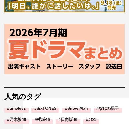
番組情報
火ドラ★イレブン『ウソ婚』
カンテレ・フジテレビ系
2023年7月スタート
毎週火曜 午後11時
出演：菊池風磨（Sexy Zone）、長濱ねる ほか
原作：時名きうい『ウソ婚』（講談社『姉フレンド』連
載）
脚本：蛭田直美
音楽：岩本裕司
主題歌：Sexy Zone（Top J Records）
人気のタグ
監督：山口健人、木村真人
timelesz
SixTONES
Snow Man
なにわ男子
プロデューサー：岡光寛子（カンテレ）、島本講太（ジェ
イ・ストーム）、芳川茜（共同テレビ）
乃木坂46
櫻坂46
日向坂46
JO1
制作協力：共同テレビ