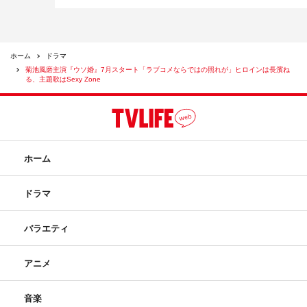
制作：カンテレ、ジェイ・ストーム
ホーム
ドラマ
菊池風磨主演『ウソ婚』7月スタート「ラブコメならではの照れが」ヒロインは長濱ね
る、主題歌はSexy Zone
©カンテレ
©時名きうい／講談社
ホーム
ドラマ
バラエティ
2023年夏ドラマ
Sexy Zone
アニメ
ウソ婚
夏ドラマ
菊池風磨
音楽