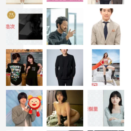
ドラマ化のお話をいただいた時は、まずそれだけでうれし
いのに、キャストさんのお名前を聞いてさらにうれしかっ
たです。菊池さんも長濱さんも「ああ、本当にピッタ
リ！」と、即座にそう感じたことを覚えています。このド
ラマを通してきっと私のほうもキャラクターたちの魅力の
再発見と刺激をたくさんいただけるんだろうなとワクワク
しています。これまで原作を支え応援してくださった読者
の皆さまには最大の感謝を。そしてドラマ『ウソ婚』も一
緒に楽しんでもらえたら幸いです。
プロデューサー・岡光寛子 コメント
“うそ”で身を守り自分にも他人にも素直になれない主人
公・匠と、他人を尊重するあまり自分に“うそ”をついてい
るヒロイン・八重。うそというキーワードをきっかけに、
本当の愛、本当の自分を見つける物語を、フレッシュなキ
ャストと共にお届けします。見てくださった方が、少しで