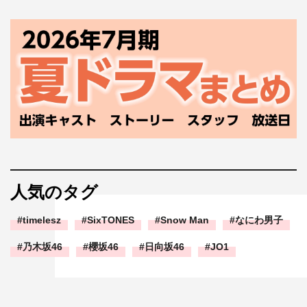
人気のタグ
timelesz
SixTONES
Snow Man
なにわ男子
乃木坂46
櫻坂46
日向坂46
JO1