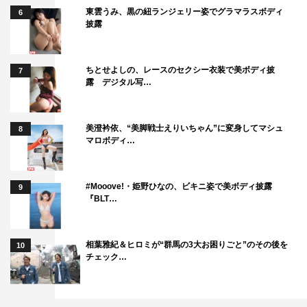
東雲うみ、黒の紐ランジェリー姿でグラマラスボディ
6
披露
ちとせよしの、レースのセクシー衣装で美ボディ披
7
露 デジタル写…
美澄衿依、“美脚戦士えりいちゃん”に変身してマシュ
8
マロボディ…
#Mooove!・姫野ひなの、ビキニ姿で美ボディ披露
9
『BLT…
相葉雅紀＆ヒロミが“群馬の3大お困りごと”のその後を
10
チェック…