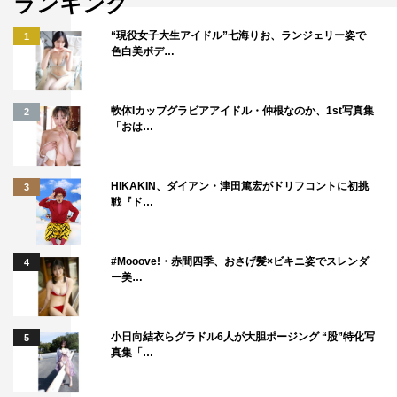
ランキング
“現役女子大生アイドル”七海りお、ランジェリー姿で
1
色白美ボデ…
軟体Iカップグラビアアイドル・仲根なのか、1st写真集
2
「おは…
HIKAKIN、ダイアン・津田篤宏がドリフコントに初挑
3
戦『ド…
#Mooove!・赤間四季、おさげ髪×ビキニ姿でスレンダ
4
ー美…
小日向結衣らグラドル6人が大胆ポージング “股”特化写
5
真集「…