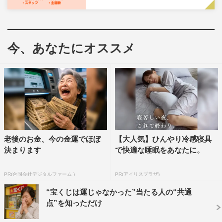
アパートで1人暮らしをしている池田ミト（田牧そら）は
自分に自信が持てない内気な性格の女子高生。ある日、友
今、あなたにオススメ
達づくりのためにカップケーキを作ろうとするも大失敗し
てしまい、火事だと思った隣人のカメラマン・綿矢チサト
（手島実優）が押しかけてくる。火事ではないことに安堵
したチサトは、自宅で昼食を一緒に食べないかとミトを誘
う。オムレツを頬張り満面の笑みを浮かべるミトを見たチ
サトは思わずカメラのシャッターを切る。ミトの表情を気
に入ったチサトは写真撮影にミトを誘い…。
老後のお金、今の金運でほぼ
【大人気】ひんやり冷感寝具
決まります
で快適な睡眠をあなたに。
番組情報
月曜ドラマ『カメラ、はじめてもいいですか？』
（全12
PR(合同会社デジタルファーム )
PR(アイリスプラザ)
話）
“宝くじは運じゃなかった”当たる人の“共通
BS松竹東急（BS260ch／全国無料放送）
点”を知っただけ
2023年7月3日（月）スタート