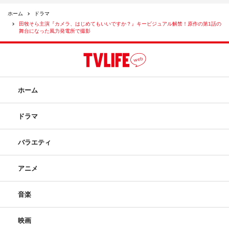
ホーム
ドラマ
田牧そら主演『カメラ、はじめてもいいですか？』キービジュアル解禁！原作の第1話の
舞台になった風力発電所で撮影
ホーム
ドラマ
バラエティ
アニメ
音楽
映画