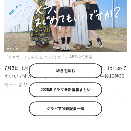
『カメラ、はじめてもいいですか？』©BS松竹東急
7月3日（月）スタートの田牧そら主演『カメラ、はじめて
続きを読む
もいいですか？』（BS松竹東急 毎週月曜 午後10時30
分～）より、キービジュアルが公開された。
2026夏ドラマ最新情報まとめ
本作は、現在第4期まで放送されている大人気アニメ『ヤ
マノススメ』（コミック アース・スターにて連載中）の
グラビア関連記事一覧
原作者である漫画家・しろによる『カメラ、はじめてもい
いですか？』（ヤングキングアワーズにて連載中）を実写
ドラマ化。