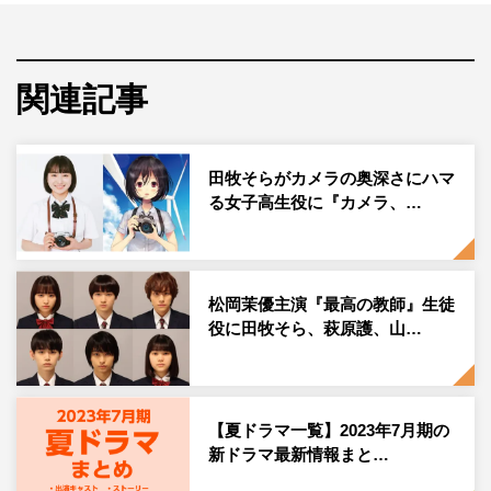
自分に自信が持てない女子高生の主人公・池田ミト（田
牧）がカメラの奥深さを知り、カメラを通じて少しずつま
関連記事
わりと打ち解けていく青春ドラマで、さまざまな種類のカ
メラが登場するなど、カメラ好きにはたまらない見どころ
も多数。BS松竹東急のオリジナルドラマで初の青春ドラ
田牧そらがカメラの奥深さにハマ
マとなる。
る女子高生役に『カメラ、…
このたび、本作のキービジュアルが解禁。原作の第1話の
舞台となった「波崎ウインドファーム」を背景に、主人
松岡茉優主演『最高の教師』生徒
公・ミトを中心に5人が肩を並べ、記念撮影をしているよ
役に田牧そら、萩原護、山…
うな構図に。透き通るような青空と、5人の爽やかな笑顔
も相まって青春ドラマぴったりなビジュアルに仕上がっ
た。『カメはじ』の世界観を体現した透明感のあるキービ
ジュアルに、ドラマ本編への期待が高まる。
【夏ドラマ一覧】2023年7月期の
新ドラマ最新情報まと…
あらすじ