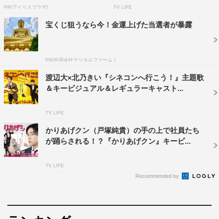
【2...
PR(アイリスプラザ)
TV LIFE
宝くじ狙うなら今！金運上げた当選者が暴露
2023年夏ドラマ
夏ドラマ
PR(合同会社デジタルファーム )
田牧そら
渡辺大×北乃きい『シネコンへ行こう！』主題歌
＆キービジュアル＆レギュラーキャスト...
TV LIFE
かりあげクン（戸塚純貴）の手の上で社員たち
が踊らされる！？『かりあげクン』キービ...
TV LIFE
Recommended by