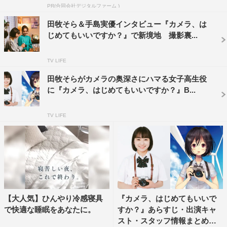
PR(合同会社デジタルファーム )
毎週月曜 午後10時30分～
田牧そら＆手島実優インタビュー『カメラ、は
出演：田牧そら、手島実優、村山優香、中村守里、根矢涼
じめてもいいですか？』で新境地 撮影裏...
香／山田キヌヲ、斉藤陽一郎
原作：『カメラ、はじめてもいいですか？』（しろ／少年
TV LIFE
画報社 月刊ヤングキングアワーズ連載中）
田牧そらがカメラの奥深さにハマる女子高生役
脚本：上村奈帆
に『カメラ、はじめてもいいですか？』B...
監督：上村奈帆、山嵜晋平、ウエダアツシ、山城達郎
プロデューサー：重富浩二（BS松竹東急）、佐藤友彦
TV LIFE
（BBB）、小美野昌史（LONDO BELL）
制作著作：BS松竹東急
制作：BBB
制作協力：LONDO BELL
©BS松竹東急
【大人気】ひんやり冷感寝具
『カメラ、はじめてもいいで
で快適な睡眠をあなたに。
すか？』あらすじ・出演キャ
スト・スタッフ情報まとめ