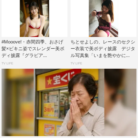
#Mooove!・赤間四季、おさげ
ちとせよしの、レースのセクシ
髪×ビキニ姿でスレンダー美ボ
ー衣装で美ボディ披露 デジタ
ディ披露『グラビア...
ル写真集「いまを艶やかに...
TV LIFE
TV LIFE