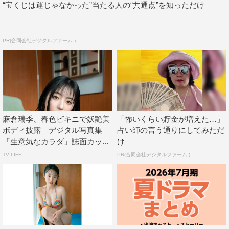
“宝くじは運じゃなかった”当たる人の“共通点”を知っただけ
PR(合同会社デジタルファーム )
麻倉瑞季、春色ビキニで妖艶美
「怖いくらい貯金が増えた…」
ボディ披露 デジタル写真集
占い師の言う通りにしてみただ
「生意気なカラダ」誌面カッ...
け
TV LIFE
PR(合同会社デジタルファーム )