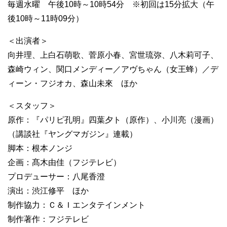
毎週水曜 午後10時～10時54分 ※初回は15分拡大（午
後10時～11時09分）
＜出演者＞
向井理、上白石萌歌、菅原小春、宮世琉弥、八木莉可子、
森崎ウィン、関口メンディー／アヴちゃん（女王蜂）／デ
ィーン・フジオカ、森山未來 ほか
＜スタッフ＞
原作：『パリピ孔明』四葉夕ト（原作）、小川亮（漫画）
（講談社『ヤングマガジン』連載）
脚本：根本ノンジ
企画：髙木由佳（フジテレビ）
プロデューサー：八尾香澄
演出：渋江修平 ほか
制作協力：Ｃ＆Ｉエンタテインメント
制作著作：フジテレビ