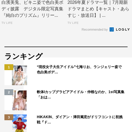
白濱美兎、ビキニ姿で色白美ボ
2026年夏ドラマ一覧｜7月期新
ディ披露 デジタル限定写真集
ドラマまとめ【キャスト・あら
『純白のプリズム』リリー...
すじ・放送日】 | ...
TV LIFE
TV LIFE
Recommended by
ランキング
“現役女子大生アイドル”七海りお、ランジェリー姿で
1
色白美ボデ…
軟体Iカップグラビアアイドル・仲根なのか、1st写真集
2
「おは…
HIKAKIN、ダイアン・津田篤宏がドリフコントに初挑
3
戦『ド…