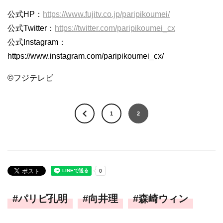
公式HP：
https://www.fujitv.co.jp/paripikoumei/
公式Twitter：
https://twitter.com/paripikoumei_cx
公式Instagram：
https://www.instagram.com/paripikoumei_cx/
©フジテレビ
1
2
パリピ孔明
向井理
森崎ウィン