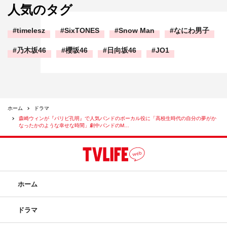
人気のタグ
timelesz
SixTONES
Snow Man
なにわ男子
乃木坂46
櫻坂46
日向坂46
JO1
ホーム
ドラマ
森崎ウィンが『パリピ孔明』で人気バンドのボーカル役に「高校生時代の自分の夢がか
なったかのような幸せな時間」劇中バンドのM…
ホーム
ドラマ