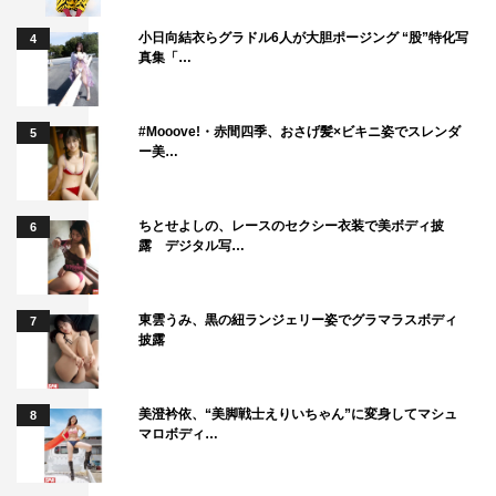
小日向結衣らグラドル6人が大胆ポージング “股”特化写
4
真集「…
#Mooove!・赤間四季、おさげ髪×ビキニ姿でスレンダ
5
ー美…
ちとせよしの、レースのセクシー衣装で美ボディ披
6
露 デジタル写…
東雲うみ、黒の紐ランジェリー姿でグラマラスボディ
7
披露
美澄衿依、“美脚戦士えりいちゃん”に変身してマシュ
8
マロボディ…