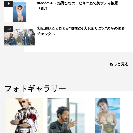
#Mooove!・姫野ひなの、ビキニ姿で美ボディ披露
9
『BLT…
相葉雅紀＆ヒロミが“群馬の3大お困りごと”のその後を
10
チェック…
もっと見る
フォトギャラリー