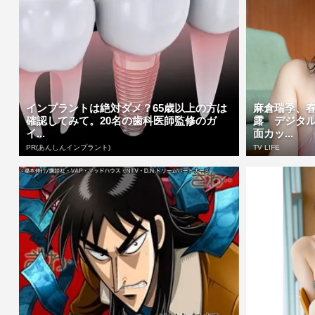
インプラントは絶対ダメ？65歳以上の方は
麻倉瑞季、
確認してみて。20名の歯科医師監修のガ
露 デジタ
イ...
面カッ...
PR(あんしんインプラント)
TV LIFE