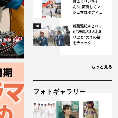
戦士えりいちゃ
ん”に変身してマ
シュマロボディ…
相葉雅紀＆ヒロミ
10
が“群馬の3大お困
りごと”のその後
配信中！視
をチェック…
もっと見る
フォトギャラリー