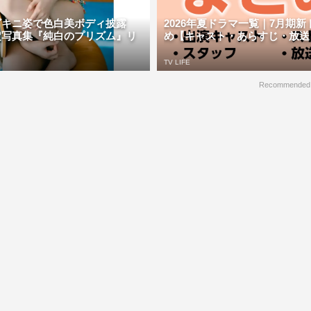
ビキニ姿で色白美ボディ披露
2026年夏ドラマ一覧｜7月期
定写真集『純白のプリズム』リ
め【キャスト・あらすじ・放送日】 
TV LIFE
Recommended