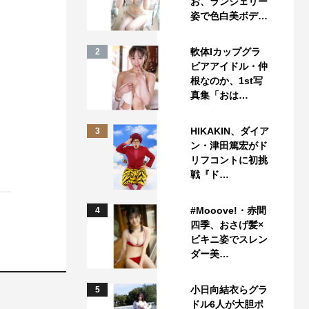
お、ランジェリー
姿で色白美ボデ…
軟体Iカップグラ
2
ビアアイドル・仲
根なのか、1st写
真集「おは…
HIKAKIN、ダイア
3
ン・津田篤宏がド
リフコントに初挑
戦『ド…
#Mooove!・赤間
4
四季、おさげ髪×
ビキニ姿でスレン
ダー美…
小日向結衣らグラ
5
ドル6人が大胆ポ