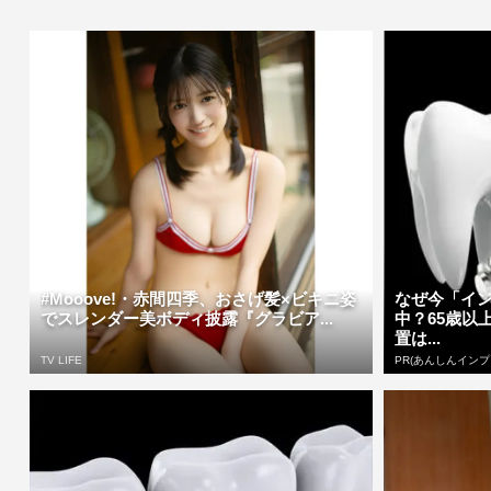
#Mooove!・赤間四季、おさげ髪×ビキニ姿
なぜ今「イ
でスレンダー美ボディ披露『グラビア...
中？65歳以
置は...
TV LIFE
PR(あんしんインプ