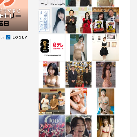
新ドラマまと
| ...
 by