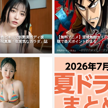
春色ビキニで妖艶美ボディ披
【無料アニメ】逆境無頼カイジ
ル写真集「生意気なカラダ」誌
聴で楽天ポイント貯まる
PR(Rチャンネル)