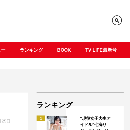
ュー
ランキング
BOOK
TV LIFE最新号
ランキング
“現役女子大生ア
1
月25日
イドル”七海り