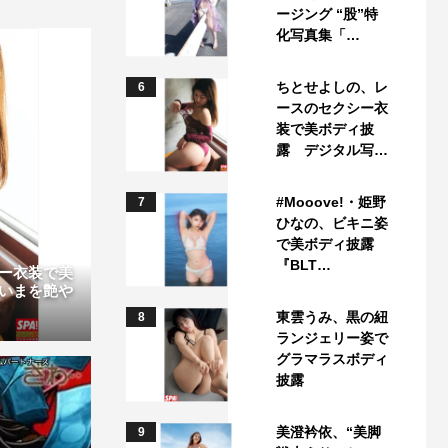
ージング “股”特
化写真集「…
ちとせよしの、レ
6
ースのセクシー衣
装で美ボディ披
露 デジタル写…
#Mooove!・姫野
7
ひなの、ビキニ姿
で美ボディ披露
『BLT…
ー衣装で美
いまを艶や
東雲うみ、黒の紐
8
ランジェリー姿で
グラマラスボディ
披露
美澄衿依、“美脚
9