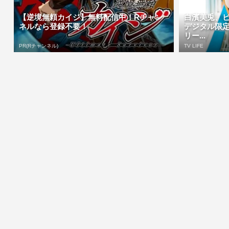
【逆境無頼カイジ】無料配信中！Rチャン
白濱美兎、
ネルなら登録不要！
デジタル限
リー...
PR(Rチャンネル)
TV LIFE