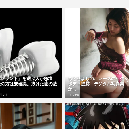
ンプラント」を選ぶ人が急増
ちとせよしの、レースのセクシ
上の方は要確認。抜けた歯の放
ボディ披露 デジタル写真集「
かに...
ラント)
TV LIFE