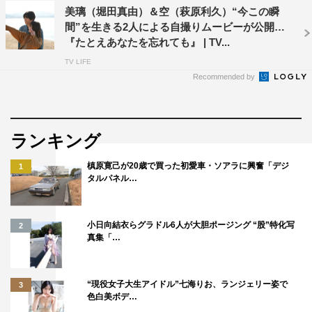
公式Instagram：@anawasu_abc
美璃（堀田真由）＆空（萩原利久）“今この瞬
間”を生きる2人による自撮りムービーが公開
公式LINEアカウント：@abc_drama
『たとえあなたを忘れても』 | TV...
公式TikTokアカウント：@anawasu_abc
TV LIFE
Recommended by
ランキング
©ABC
槙原寛己が20歳で買った初愛車・ソアラに興奮「デジ
1
タルパネル…
小日向結衣らグラドル6人が大胆ポージング “股”特化写
2
真集「…
たとえあなたを忘れても
堀田真由
“現役女子大生アイドル”七海りお、ランジェリー姿で
3
色白美ボデ…
萩原利久