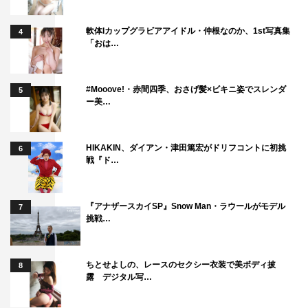
軟体Iカップグラビアアイドル・仲根なのか、1st写真集
4
「おは…
#Mooove!・赤間四季、おさげ髪×ビキニ姿でスレンダ
5
ー美…
HIKAKIN、ダイアン・津田篤宏がドリフコントに初挑
6
戦『ド…
『アナザースカイSP』Snow Man・ラウールがモデル
7
挑戦…
ちとせよしの、レースのセクシー衣装で美ボディ披
8
露 デジタル写…