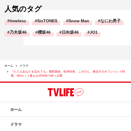
人気のタグ
timelesz
SixTONES
Snow Man
なにわ男子
乃木坂46
櫻坂46
日向坂46
JO1
ホーム
ドラマ
『たとえあなたを忘れても』堀田真由、松井玲奈、こがけん、南北斗のオフショット到
着 NGカット集も公式SNSで続々公開
ホーム
ドラマ