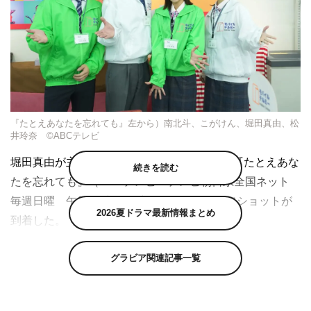
『たとえあなたを忘れても』左から）南北斗、こがけん、堀田真由、松
井玲奈 ©ABCテレビ
堀田真由が主演、萩原利久が共演するドラマ『たとえあな
続きを読む
たを忘れても』（ABCテレビ・テレビ朝日系全国ネット
毎週日曜 午後10時～10時54分）より、オフショットが
2026夏ドラマ最新情報まとめ
到着した。
本作は浅野妙子のオリジナル脚本で描くヒューマンラブス
グラビア関連記事一覧
トーリーで、主演に堀田真由、相手役に萩原利久を配し、
大切なものを失いながらも懸命に生きる男女が、運命的に
めぐり会う切ない純愛物語を描いている。