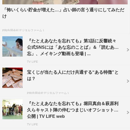
「怖いくらい貯金が増えた…」占い師の言う通りにしてみただ
け
PR(合同会社デジタルファーム )
『たとえあなたを忘れても』第1話に反響続々
公式SNSには「あな忘のことば」＆「読むあな
忘」、メイキング動画も登場 | ...
TV LIFE
宝くじが当たる人にだけ共通する“ある特徴”と
は？
『たとえあなたを忘れても』
ABCテレビ・テレビ朝日系全国ネット
PR(合同会社デジタルファーム )
毎週日曜 午後10時～10時54分
『たとえあなたを忘れても』堀田真由＆萩原利
久らキャスト陣の仲むつまじいオフショットが
番組公式HP：
https://www.asahi.co.jp/anawasu/
公開 | TV LIFE web
TV LIFE
公式X（旧Twitter）：@anawasu_abc