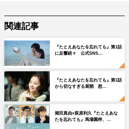
第1話では、ピアニストになる夢に挫折した河野美璃（堀
田）と、記憶障害がありながらも今を懸命に生きる空（萩
関連記事
原）が運命的に出会い、引かれ合っていくものの、待ち合
わせに来なかった空を待ち続けた美璃…という、温かくも
切ない展開となった。
『たとえあなたを忘れても』第1話
に反響続々 公式SNS…
そんな中、美璃と共に働く携帯ショップ「モバイルテルミ
ー」の面々のオフショットが公開。劇中では厳しい表情が
多いメンバーたちだが、オフショットでは明るい笑顔が垣
『たとえあなたを忘れても』第1話
間見える。そのほかにも、番組公式SNSアカウントでは、
から切なすぎる展開 想…
マル秘メイキング映像や、オフショットを続々公開中。
堀田真由×萩原利久『たとえあな
たを忘れても』馬場園梓、…