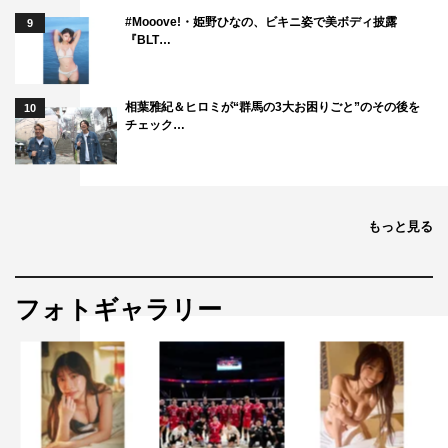
#Mooove!・姫野ひなの、ビキニ姿で美ボディ披露
9
『BLT…
相葉雅紀＆ヒロミが“群馬の3大お困りごと”のその後を
10
チェック…
もっと見る
フォトギャラリー