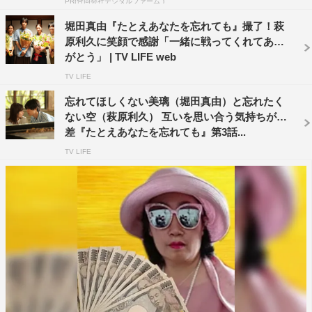
PR(合同会社デジタルファーム )
混乱する美璃。突然忘れてしまうとはどういうことなの
堀田真由『たとえあなたを忘れても』撮了！萩
か。心療内科医でいとこの保（風間俊介）に聞いてみて
原利久に笑顔で感謝「一緒に戦ってくれてあり
も、答えは一向に見つからない。
がとう」 | TV LIFE web
そんな中、美璃が音楽教室をやめたことを知った保は、病
TV LIFE
院にピアノがあることを告げる。しばらく弾いていなかっ
忘れてほしくない美璃（堀田真由）と忘れたく
たピアノに触れる美璃。その音色に誘われ、宮下茜（畑芽
ない空（萩原利久） 互いを思い合う気持ちが交
育）がやってくる。彼女は、自分が保の患者で、17歳まで
差『たとえあなたを忘れても』第3話...
の記憶がないことを、事もなげに美璃に打ち明け…。
TV LIFE
その後、何度も空のキッチンカーに足を運んでしまう美璃
は、意を決し、沙菜に空のことを教えてほしいとお願いす
る。美璃の真剣なまなざしに、重い口を開く沙菜。そし
て、空の悲しい過去が語られる。
番組情報