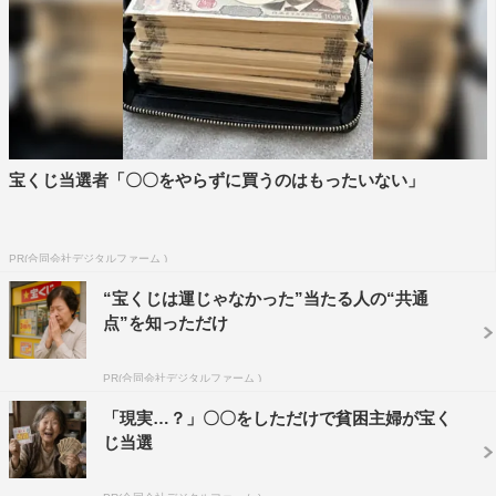
が思うように食べられなかった美璃」などのNGカット集
も番組公式SNSアカウントで公開されている。
第2話（10月29日（日）放送）あらすじ
一杯のメロンジュースをきっかけに、同じ時を過ごすよう
になった美璃（堀田真由）と空（萩原利久）だったが、一
宝くじ当選者「〇〇をやらずに買うのはもったいない」
緒に出かける約束をしたその日、空は待ち合わせ場所に現
れなかった。
PR(合同会社デジタルファーム )
一か月後、偶然にも空のキッチンカーを見つけた美璃。思
わず空のもとに駆け寄るが、空は美璃との約束も、美璃の
“宝くじは運じゃなかった”当たる人の“共通
点”を知っただけ
ことすらも、覚えていないようだった。
そんな美璃に、ひとりの女性・藤川沙菜（岡田結実）が声
PR(合同会社デジタルファーム )
をかける。
「現実…？」〇〇をしただけで貧困主婦が宝く
沙菜「空はあなたのこと、忘れてます。やから、あなたも
じ当選
空のこと、忘れたほうがいいと思います」