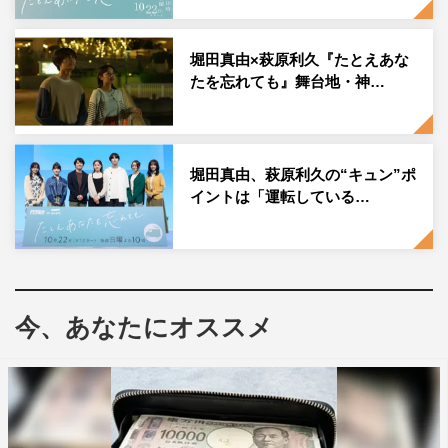
堀田真由×萩原利久『たとえあな
たを忘れても』舞台地・神…
堀田真由、萩原利久の“キュン”ポ
イントは「運転している…
今、あなたにオススメ
『たとえあなたを忘れても』左から）こがけん、南北斗 ©ABCテレビ
さらに、思わず笑顔になってしまう「キッチンカーを開け
ようとするが手が滑って開けられない空」「ホットドッグ