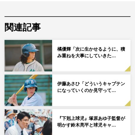
11月12日に放送された鈴木亮平主演の日曜劇場『
下剋上
球児
』（TBS系 毎週日曜 午後9時～9時54分）の第5話
に町田啓太がサプライズ出演した。
関連記事
本作は高校野球を通して、現代社会の教育や地域、家族が
抱える問題やさまざまな愛を描く、ドリームヒューマンエ
橘優輝「次に生かせるように、積
ンターテインメント。「下剋上球児」（カンゼン／菊地高
み重ねを大事にしていきた…
弘 著）にインスピレーションを受け企画され、登場する
人物・学校・団体名・あらすじは全てフィクションとな
る。
伊藤あさひ「どういうキャプテン
教員免許を偽造していた南雲（鈴木亮平）が自首し、南雲
になっていくのか見守って…
の罪が世間や学校に広まっていく中、南雲を信頼していた
部員たちは複雑な思いを抱える。そんな不穏な展開に、
SNS上では南雲や野球部の今後の展開を案ずる声や、南雲
『下剋上球児』塚原あゆ子監督が
の罪へのさまざまな意見が飛び交い、高校野球ならではの
明かす鈴木亮平と球児キャ…
熱さはもちろん、登場人物たちの人間ドラマやサスペンス