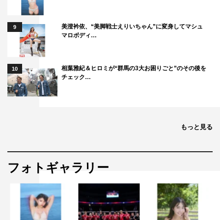
美澄衿依、“美脚戦士えりいちゃん”に変身してマシュ
9
マロボディ…
©TBSスパークル/TBS 撮影：ENO
相葉雅紀＆ヒロミが“群馬の3大お困りごと”のその後を
10
チェック…
もっと見る
下剋上球児
町田啓太
鈴木亮平
フォトギャラリー