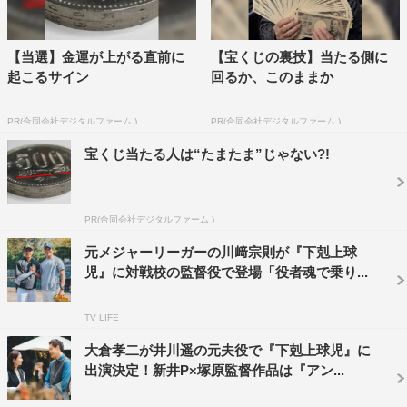
ン』（2014年）で共演しており、今作で演じた塩尻は独
自の考えを持つ“くせ者”だったが、終始和やかに撮影が行
【当選】金運が上がる直前に
【宝くじの裏技】当たる側に
われた。鈴木と町田の共演シーンはなかったが、町田の最
起こるサイン
回るか、このままか
後の撮影となった球場のシーンの空き時間には町田と鈴木
がキャッチボールやノックをするひと幕も。
PR(合同会社デジタルファーム )
PR(合同会社デジタルファーム )
野球経験者である町田は「青春ですね!! 爽やかでやっぱり
宝くじ当たる人は“たまたま”じゃない?!
いいなと思いました。球児役の皆さんのオーディション番
組も見せていただいていたので、“ホンモノだ！”と球児役
PR(合同会社デジタルファーム )
の子たちを見て思ったり、これから視聴者としてもどうな
っていくのか楽しみです。本当はもうちょっと優しくした
元メジャーリーガーの川﨑宗則が『下剋上球
児』に対戦校の監督役で登場「役者魂で乗り...
かったです！（笑）」とコメントした。
TV LIFE
大倉孝二が井川遥の元夫役で『下剋上球児』に
出演決定！新井P×塚原監督作品は『アン...