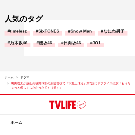
人気のタグ
timelesz
SixTONES
Snow Man
なにわ男子
乃木坂46
櫻坂46
日向坂46
JO1
ホーム
ドラマ
町田啓太が越山高校野球部の新監督役で『下剋上球児』第5話にサプライズ出演「もうち
ょっと優しくしたかったです（笑）」
ホーム