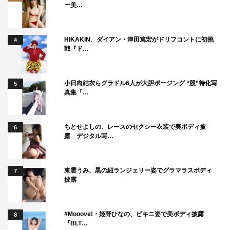
ー美…
＜キャスト＞
鈴木亮平、黒木華、井川遥、生瀬勝久、松平健、小泉孝太
HIKAKIN、ダイアン・津田篤宏がドリフコントに初挑
4
郎、小日向文世ほか
戦『ド…
＜スタッフ＞
原案：「下剋上球児」（カンゼン／菊地高弘 著）
小日向結衣らグラドル6人が大胆ポージング “股”特化写
5
真集「…
製作：TBSスパークル、TBS
脚本：奥寺佐渡子
プロデュース：新井順子
ちとせよしの、レースのセクシー衣装で美ボディ披
6
露 デジタル写…
演出：塚原あゆ子、山室大輔、濱野大輝
編成：佐藤美紀、黎景怡、広瀬泰斗
東雲うみ、黒の紐ランジェリー姿でグラマラスボディ
7
番組公式サイト：
https://www.tbs.co.jp/gekokujo_kyuji_tbs/
披露
番組公式X（旧Twitter）：＠gekokujo_kyuji
番組公式Instagram：＠gekokujo_kyuji
#Mooove!・姫野ひなの、ビキニ姿で美ボディ披露
8
番組公式TikTok：＠gekokujyo_tbs
『BLT…