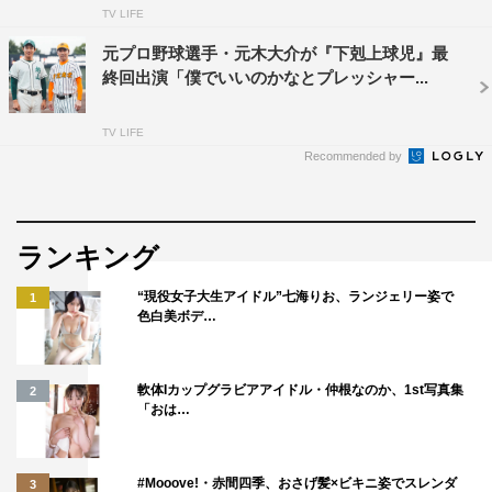
が、そこには美香の元夫である晴哉（大倉孝二）の姿もあ
TV LIFE
った。
元プロ野球選手・元木大介が『下剋上球児』最
一方野球部では、南雲の後任監督が、新人を一人もスカウ
終回出演「僕でいいのかなとプレッシャー...
トできなかったことを理由に犬塚（小日向文世）によって
解任され、山住（黒木華）が自ら新監督に申し出る。そし
TV LIFE
て迎える夏の予選、初戦の相手は昨年ベスト8の五十鈴高
Recommended by
校に決定。初戦に向け、気を引き締める部員たちだった
が、五十鈴高校野球部員から、横浜にいた頃の山住に関す
るあるうわさを聞かされる――。信頼する山住、そして南
ランキング
雲を野球部に戻すために部員たちは“夏に一勝”を目指して
“現役女子大生アイドル”七海りお、ランジェリー姿で
1
いく。
色白美ボデ…
番組情報
軟体Iカップグラビアアイドル・仲根なのか、1st写真集
2
「おは…
日曜劇場『下剋上球児』
TBS系
毎週日曜 午後9時～9時54分
#Mooove!・赤間四季、おさげ髪×ビキニ姿でスレンダ
3