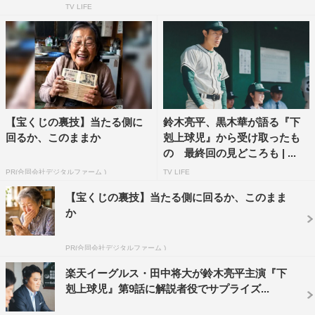
TV LIFE
【宝くじの裏技】当たる側に
鈴木亮平、黒木華が語る『下
『下剋上球児』町田啓太©TBSスパークル/TBS 撮影：ENO
回るか、このままか
剋上球児』から受け取ったも
の 最終回の見どころも | ...
第6話（11月19日放送）あらすじ
PR(合同会社デジタルファーム )
TV LIFE
【宝くじの裏技】当たる側に回るか、このまま
根室（兵頭功海）が南雲（鈴木亮平）の家に泊まるような
か
ったのを機に、南雲の元に練習後の野球部員たちが集まる
ようになったある日。ついに南雲の事件が検察に送致され
PR(合同会社デジタルファーム )
ることに。果たして南雲にどんな処分が下されるのか…。
楽天イーグルス・田中将大が鈴木亮平主演『下
そんな中、南雲と青空（番家天嵩）は東京の美香（井川
剋上球児』第9話に解説者役でサプライズ...
遥）の仕事場を訪ねる。久々の再会に喜ぶ南雲家だった