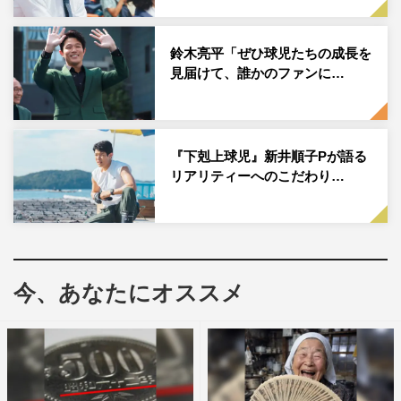
要素に夢中になると多くの声が寄せられている。
そんな中、第5話に町田啓太がサプライズ出演。町田の日
鈴木亮平「ぜひ球児たちの成長を
見届けて、誰かのファンに…
曜劇場への出演は『流星ワゴン』（2015年）以来約8年ぶ
り、TBSドラマの出演は『中学聖日記』（2018年）以来5
年ぶりとなる。
『下剋上球児』新井順子Pが語る
町田が演じたのは、南雲が越山高校野球部を辞めた後、犬
リアリティーへのこだわり…
塚（小日向文世）が連れてきた新監督の塩尻。これまで私
立の野球強豪校で3年半コーチと監督を務めてきた塩尻
は、越山高校野球部の実力を見て、今いる生徒たちには見
切りをつけてスカウトに力を入れることでチームを強くし
今、あなたにオススメ
ようと考え、練習に顔を出すことはなくスカウト活動に専
念。そんな塩尻に山住（黒木華）や部員たちも不満を抱え
て…というストーリーが展開された。
町田は鈴木、黒木とはNHK連続テレビ小説『花子とア