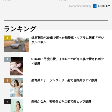
TV LIFE
TV LIFE
Recommended by
©ましい柚茉／小学館／「帰ってきたらいっぱいして。」
ランキング
製作委員会
槙原寛己が20歳で買った初愛車・ソアラに興奮「デジ
1
タルパネル…
STU48・甲斐心愛、イエローのビキニ姿で愛されボデ
2
ィ披露
Aぇ! group
小島健
黒嵜菜々子、ランジェリー姿で色白美ボディ披露
3
帰ってきたらいっぱいして。
浅川梨奈
高崎かなみ、葡萄色ビキニ姿で美ヒップ披露
4