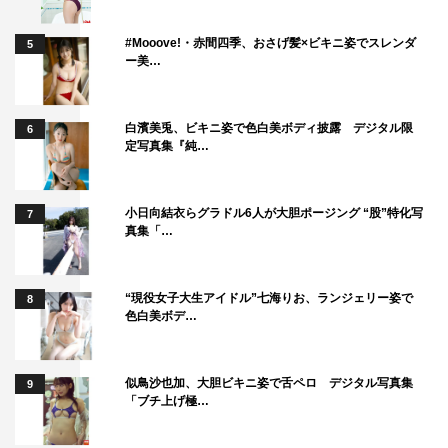
#Mooove!・赤間四季、おさげ髪×ビキニ姿でスレンダ
5
ー美…
白濱美兎、ビキニ姿で色白美ボディ披露 デジタル限
6
定写真集『純…
小日向結衣らグラドル6人が大胆ポージング “股”特化写
7
真集「…
“現役女子大生アイドル”七海りお、ランジェリー姿で
8
色白美ボデ…
似鳥沙也加、大胆ビキニ姿で舌ペロ デジタル写真集
9
「ブチ上げ極…