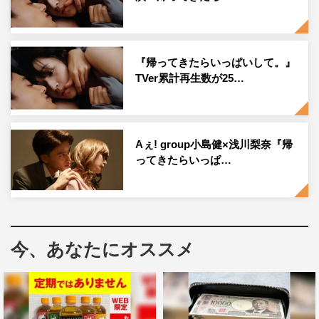
すぎる」など、早くも“帰して”ロスの声が広まっている。
なお、第8話までのTVer累計再⽣数が650万回を超え（ビ
デオリサーチにて算出）、関⻄ローカルでの深夜放送ドラ
『帰ってきたらいっぱいして。』
TVer累計再⽣数が25…
マとしては異例の⼤ヒットを記録。
第10話では、漫画が描けなくなり歩（宮崎秋人）の部屋か
ら消えた朱⾳を⾒つけた直哉が、まだ話せていない⾃分の
Aぇ! group小島健×浅川梨奈『帰
過去について打ち明ける。果たして、漫画家と参考資料だ
ってきたらいっぱ…
った2⼈が選んだ結末と直哉の秘めた想いとは。そんな第
10話の場⾯写真も解禁となり、直哉が後ろからキスをする
“バックキス”など最終回への期待が⾼まる。
今、あなたにオススメ