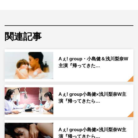
作家・福永朱音が、“参考資料”として年下イケメンサラリ
ーマン・高城直哉と同棲生活を始める、妄想と現実が交錯
する地上波ギリギリを突くドキドキ満載の同棲ラブストー
リー。
関連記事
第9話放送後のSNSでは、「今回も泣いた やっぱ朱⾳ちゃ
んには⾼城くんしかいないよ」「来週で最後なの嫌だ
Aぇ! group・小島健＆浅川梨奈W
な……」「来週最終回とか寂しすぎる」「ハッピーエンド
主演『帰ってきた…
でありますように」「最終回絶対2⼈が幸せになって」と
の声が。
さらに、エッチで刺激的な内容に⼾惑っていたファンから
Aぇ! group小島健×浅川梨奈W主
も、「終わっちゃうのが寂しい」「最初ドラマ解禁された
演『帰ってきたら…
時はどうなることかと思ってたけど来週最終話とか信じた
くない もっと⾼城くんと朱⾳ちゃんの絡みが⾒たい」
「チュッチュが⾜りんよ それくらいに⾼城くんと朱⾳ち
Aぇ! group小島健×浅川梨奈W主
ゃんのイチャイチャを欲している… 次最終回なんて寂し
演『帰ってきたら…