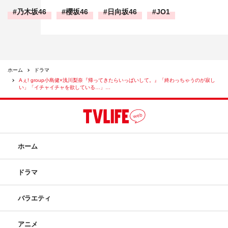
乃木坂46
櫻坂46
日向坂46
JO1
ホーム
ドラマ
Aぇ! group小島健×浅川梨奈『帰ってきたらいっぱいして。』「終わっちゃうのが寂し
い」「イチャイチャを欲している…」…
ホーム
ドラマ
バラエティ
アニメ