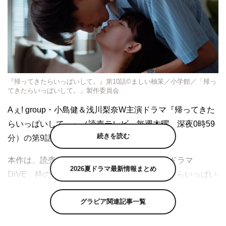
『帰ってきたらいっぱいして。』第10話©ましい柚茉／小学館／「帰っ
てきたらいっぱいして。」製作委員会
Aぇ! group・小島健＆浅川梨奈W主演ドラマ『帰ってきた
らいっぱいして。』（読売テレビ 毎週木曜 深夜0時59
続きを読む
分）の第9話が、12月14日に放送された。
本作は、読売テレビ木曜深夜に新設された「ドラマ
2026夏ドラマ最新情報まとめ
DiVE」枠の第1弾。ましい柚茉の「帰ってきたらいっぱい
して。～アラサー漫画家、年下リーマンに愛でられる～」
グラビア関連記事一覧
（小学館『＆フラワー』） を原作に、小島健と浅川梨奈
がW主演を務め、恋愛経験の少ないアラサーのTL女性漫画