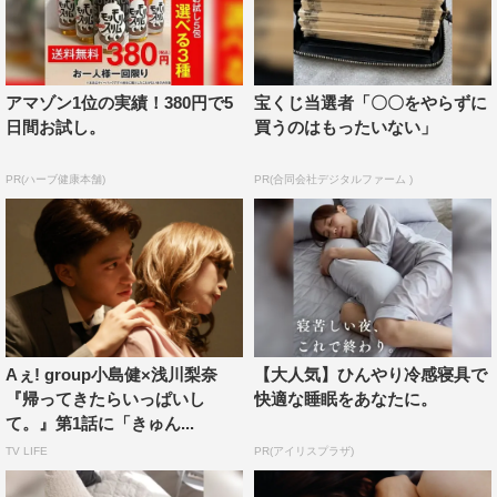
アマゾン1位の実績！380円で5
宝くじ当選者「〇〇をやらずに
日間お試し。
買うのはもったいない」
『帰ってきたらいっぱいして。』第10話©ましい柚茉／小学館／「帰っ
てきたらいっぱいして。」製作委員会
PR(ハーブ健康本舗)
PR(合同会社デジタルファーム )
番組情報
ドラマDiVE『帰ってきたらいっぱいして。』
読売テレビ
毎週木曜 深夜0時54分～
Aぇ! group小島健×浅川梨奈
【大人気】ひんやり冷感寝具で
＜出演＞
『帰ってきたらいっぱいし
快適な睡眠をあなたに。
小島健、浅川梨奈／宮崎秋人、西原誠吾、めがね、辻凪
て。』第1話に「きゅん...
子、しゅはまはるみ／中村中、神尾佑
TV LIFE
PR(アイリスプラザ)