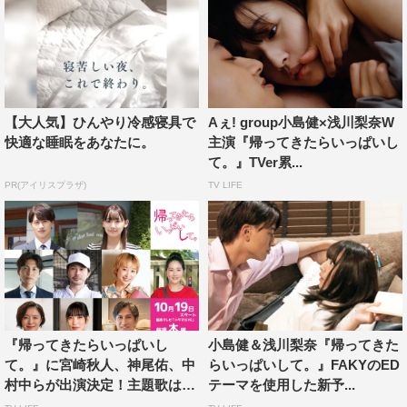
原作：「帰ってきたらいっぱいして。～アラサー漫画家、
年下リーマンに愛でられる～」（小学館『&フラワー』）
主題歌：Aぇ! group「純情パスファインダー」
エンディングテーマ：FAKY「大丈夫 [Prod. ☆Taku
Takahashi（m-flo）]」
【大人気】ひんやり冷感寝具で
Aぇ! group小島健×浅川梨奈W
監督：澤田育子、高橋雄弥
快適な睡眠をあなたに。
主演『帰ってきたらいっぱいし
脚本：下亜友美、澤田育子、湯田美帆
て。』TVer累...
制作プロダクション：スタジオブルー
PR(アイリスプラザ)
TV LIFE
製作：「帰ってきたらいっぱいして。」製作委員会 ytv／
エイベックス・ピクチャーズ
公式HP：
https://kaeshite.com/
公式X（旧Twitter）:＠dramaDIVE_ytv
公式Instagram:＠drama.DIVE
『帰ってきたらいっぱいし
小島健＆浅川梨奈『帰ってきた
公式TikTok:＠drama_DIVE
て。』に宮崎秋人、神尾佑、中
らいっぱいして。』FAKYのED
村中らが出演決定！主題歌は
テーマを使用した新予...
A...