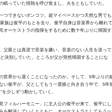
の眠っていた情熱を呼び覚まし、火をともしていた。
一つできないポンコツ。超マイペースかつ天然な男でも
けに家族は俊平のもとを去り、俊平自身は音楽界から離れ
民オーケストラの指揮をするために数十年ぶりに帰国す
。父親とは真逆で音楽を嫌い、音楽のない人生を送って
父と決別していた。ところが父が突然帰国することにな
の世界から退くことになったのか。そして、5年ぶりの
ない俊平が、父としてもう一度娘と向き合う中で、5年
”を少しずつ動かしていく。
見フィルハーモニー」に主人公の俊平が来て、俊平にし
みを解決していくとともに、オーケストラとしてもう一