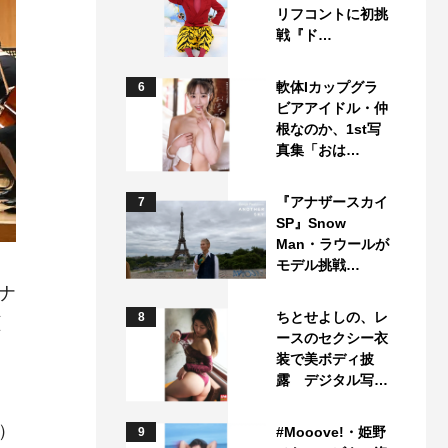
リフコントに初挑
戦『ド…
軟体Iカップグラ
6
ビアアイドル・仲
根なのか、1st写
真集「おは…
『アナザースカイ
7
SP』Snow
Man・ラウールが
モデル挑戦…
ナ
ちとせよしの、レ
8
拡
ースのセクシー衣
装で美ボディ披
露 デジタル写…
）
#Mooove!・姫野
9