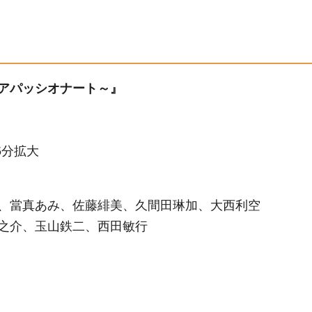
アパッシオナート～』
5分拡大
、當真あみ、佐藤緋美、久間田琳加、大西利空
之介、玉山鉄二、西田敏行