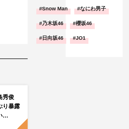
Snow Man
なにわ男子
乃木坂46
櫻坂46
日向坂46
JO1
島秀俊
ぶり暴露
い…