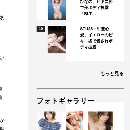
ひなの、ビキニ姿
で美ボディ披露
『BLT…
あ
て
STU48・甲斐心
10
愛、イエローのビ
キニ姿で愛されボ
ディ披露
い
もっと見る
娘
前
フォトギャラリー
か
度