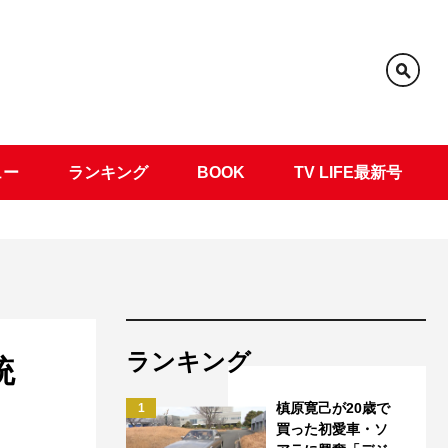
ュー
ランキング
BOOK
TV LIFE最新号
ランキング
統
槙原寛己が20歳で
1
買った初愛車・ソ