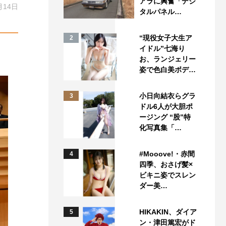
アラに興奮「デジ
月14日
タルパネル…
“現役女子大生ア
2
イドル”七海り
お、ランジェリー
姿で色白美ボデ…
小日向結衣らグラ
3
ドル6人が大胆ポ
ージング “股”特
化写真集「…
#Mooove!・赤間
4
四季、おさげ髪×
ビキニ姿でスレン
ダー美…
HIKAKIN、ダイア
5
ン・津田篤宏がド