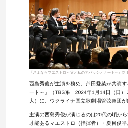
『さよならマエストロ～父と私のアパッシオナート～』©T
西島秀俊が主演を務め、芦田愛菜が共演す
ート～』（TBS系 2024年1月14日（日
大）に、ウクライナ国立歌劇場管弦楽団が
主演の西島秀俊が演じるのは20代の頃か
才能あるマエストロ（指揮者）・夏目俊平