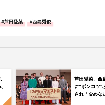
芦田愛菜
西島秀俊
輔、
芦田愛菜、西
o、
に“ポンコツ”
され「否めな