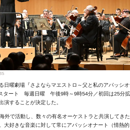
BS
る日曜劇場『さよならマエストロ～父と私のアパッシオ
）スタート 毎週日曜 午後9時～9時54分／初回は25分
出演することが決定した。
ら海外で活動し、数々の有名オーケストラと共演してきた
。大好きな音楽に対して常にアパッシオナート（情熱的