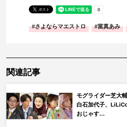
さよならマエストロ
當真あみ
関連記事
モグライダー芝大
白石加代子、LiLiC
おじゃす…