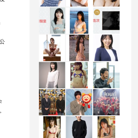
奏
ス
公
イ
々
。