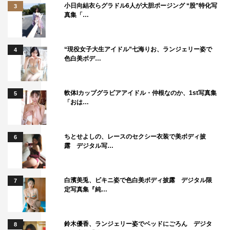
小日向結衣らグラドル6人が大胆ポージング “股”特化写
3
真集「…
“現役女子大生アイドル”七海りお、ランジェリー姿で
4
色白美ボデ…
軟体Iカップグラビアアイドル・仲根なのか、1st写真集
5
「おは…
ちとせよしの、レースのセクシー衣装で美ボディ披
6
露 デジタル写…
白濱美兎、ビキニ姿で色白美ボディ披露 デジタル限
7
定写真集『純…
鈴木優香、ランジェリー姿でベッドにごろん デジタ
8