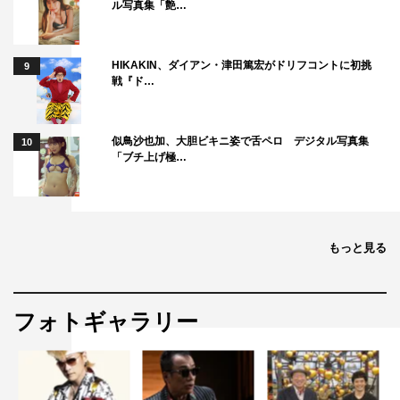
ル写真集「艶…
HIKAKIN、ダイアン・津田篤宏がドリフコントに初挑
9
戦『ド…
似鳥沙也加、大胆ビキニ姿で舌ペロ デジタル写真集
10
「ブチ上げ極…
もっと見る
フォトギャラリー