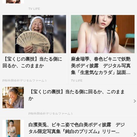
TV LIFE
【宝くじの裏技】当たる側に
麻倉瑞季、春色ビキニで妖艶
回るか、このままか
美ボディ披露 デジタル写真
集「生意気なカラダ」誌面カ
ッ...
PR(合同会社デジタルファーム )
TV LIFE
【宝くじの裏技】当たる側に回るか、このまま
か
PR(合同会社デジタルファーム )
白濱美兎、ビキニ姿で色白美ボディ披露 デジ
タル限定写真集『純白のプリズム』リリー...