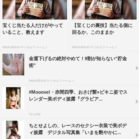
宝くじ当たる人だけがやって
【宝くじの裏技】当たる側に
いること、教えます
回るか、このままか
PR(合同会社デジタルファーム )
PR(合同会社デジタルファーム )
金運下げるの絶対やめて！9割が知らない“貯金
術”
PR(合同会社デジタルファーム )
#Mooove!・赤間四季、おさげ髪×ビキニ姿でス
レンダー美ボディ披露『グラビア...
TV LIFE
ちとせよしの、レースのセクシー衣装で美ボデ
ィ披露 デジタル写真集「いまを艶やかに...