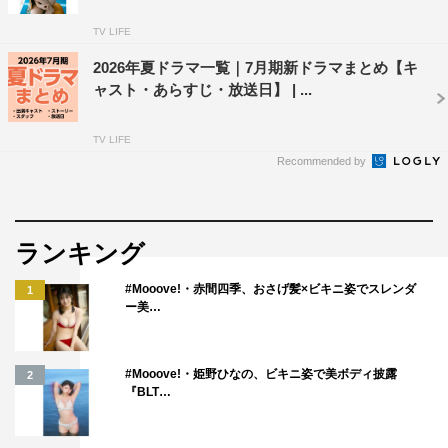
TV LIFE
2026年夏ドラマ一覧｜7月期新ドラマまとめ【キ
ャスト・あらすじ・放送日】 | ...
TV LIFE
Recommended by
ランキング
#Mooove!・赤間四季、おさげ髪×ビキニ姿でスレンダ
1
ー美…
#Mooove!・姫野ひなの、ビキニ姿で美ボディ披露
2
『BLT…