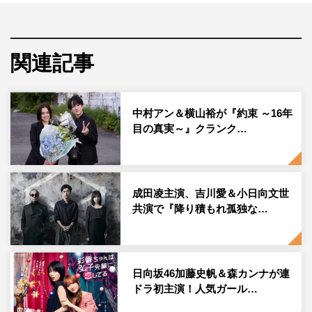
外のアクマゲームが多くのコアファンを生み出し、今なお
熱烈な支持を集める人気作が、日本テレビが仕掛ける大型
プロジェクト企画として完全実写化される。
関連記事
それぞれ「グングニルの消滅」「過去との決別」を賭けて
アクマゲームを開始した照朝（間宮祥太朗）とガイド（吉
中村アン＆横山裕が『約束 ～16年
川晃司）。
目の真実～』クランク…
ガイドの圧倒的な実力、そして他人の脳から記憶を読みと
ることができるという恐るべき悪魔の力を前に防戦一方の
照朝は、ついに窮地に追い込まれる。
成田凌主演、吉川愛＆小日向文世
共演で『降り積もれ孤独な…
「欲望は争いを生む。だから欲望を追い求めちゃいけな
い。欲望に飲まれた人を救ってあげられるような大人にな
ってくれ」
日向坂46加藤史帆＆森カンナが連
これまでその父の言葉を胸に刻んで数々のアクマゲームを
ドラ初主演！人気ガール…
戦ってきた照朝。このまま照朝が負ければ、初（田中樹）