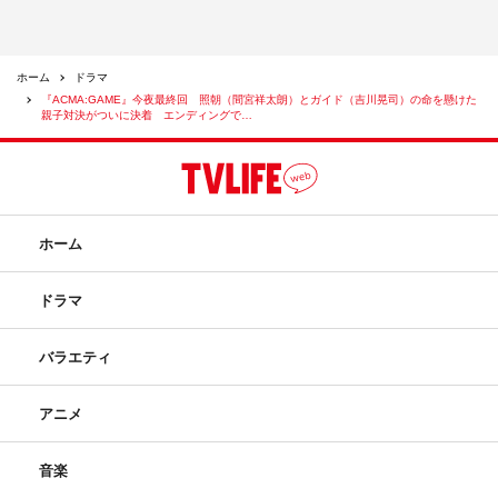
ホーム
ドラマ
『ACMA:GAME』今夜最終回 照朝（間宮祥太朗）とガイド（吉川晃司）の命を懸けた
親子対決がついに決着 エンディングで…
ホーム
ドラマ
バラエティ
アニメ
音楽