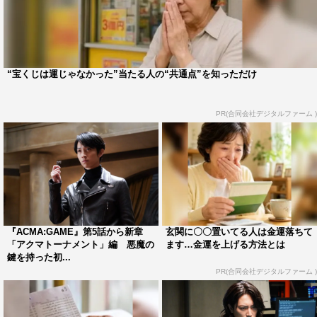
なお、この最終回の
エンディングで、重大プロジェクトが
発表される。
“宝くじは運じゃなかった”当たる人の“共通点”を知っただけ
番組情報
『ACMA:GAME アクマゲーム』
PR(合同会社デジタルファーム )
日本テレビ系
毎週日曜 午後10時30分～11時25分
＜配信＞
TVer、Hulu、Prime Video
出演者：間宮祥太朗、田中樹、古川琴音、竜星涼
『ACMA:GAME』第5話から新章
玄関に〇〇置いてる人は金運落ちて
「アクマトーナメント」編 悪魔の
ます…金運を上げる方法とは
嵐莉菜、増田昇太（s**t kingz）、橋本じゅん
鍵を持った初...
須賀健太、栄信、桐山漣（※漣のしんにょうは点が一つ）
PR(合同会社デジタルファーム )
声の出演：諏訪部順一、坂本真綾、中村悠一、花澤香菜
小澤征悦／吉川晃司 ほか