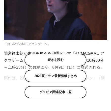
『ACMA:GAME アクマゲーム』
間宮祥太朗が主演を務める日曜ドラマ『ACMA:GAME ア
続きを読む
クマゲーム』（日本テレビ系 毎週日曜 午後10時30分
～11時25分）の最終回が、6月9日（日）に放送される。
2026夏ドラマ最新情報まとめ
原作は、2013年から2017年に「週刊少年マガジン」（講
談社）に連載された、原作・メーブ（現在「BRAVE
BELL」を「週刊少年マガジン」で連載中）、作画・恵広
グラビア関連記事一覧
史（「BLOODY MONDAY」）による同名漫画。多彩なキ
ャラクターが登場し、異形の悪魔が仕掛ける独創的で規格