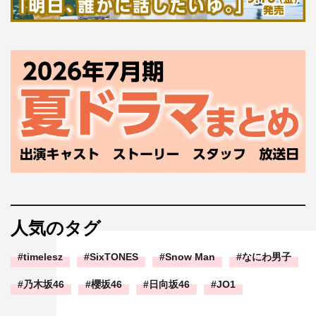
人気のタグ
timelesz
SixTONES
Snow Man
なにわ男子
乃木坂46
櫻坂46
日向坂46
JO1