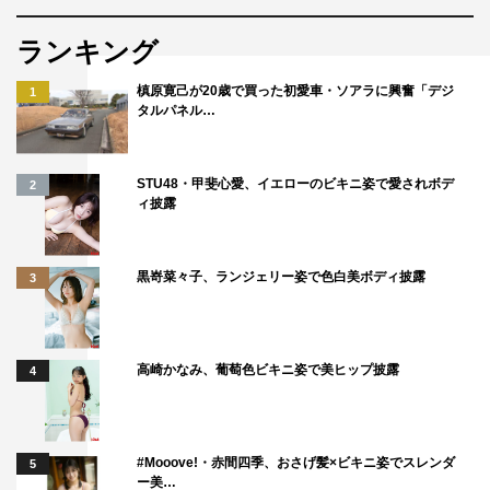
ランキング
槙原寛己が20歳で買った初愛車・ソアラに興奮「デジ
1
タルパネル…
STU48・甲斐心愛、イエローのビキニ姿で愛されボデ
2
ィ披露
©日本テレビ
黒嵜菜々子、ランジェリー姿で色白美ボディ披露
3
高崎かなみ、葡萄色ビキニ姿で美ヒップ披露
4
#Mooove!・赤間四季、おさげ髪×ビキニ姿でスレンダ
5
ー美…