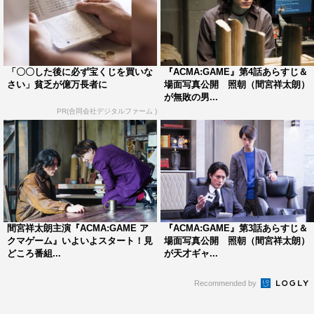
原作：『ACMA:GAME』原作・メーブ／作画・恵広史（講
談社「週刊少年マガジン」所載）
脚本：いずみ吉紘、谷口純一郎
「〇〇した後に必ず宝くじを買いな
『ACMA:GAME』第4話あらすじ＆
音楽：菅野祐悟
さい」貧乏が億万長者に
場面写真公開 照朝（間宮祥太朗）
が無敗の男...
チーフプロデューサー：松本京子
PR(合同会社デジタルファーム )
プロデューサー：藤村直人、岩崎広樹、後藤庸介、大庭佑
理（AX-ON）、本多繁勝（AX-ON）
演出：佐藤東弥、狩山俊輔、松田健斗 ほか
VFX：デジタル・フロンティア
制作協力：日テレアックスオン
製作著作：日本テレビ
間宮祥太朗主演『ACMA:GAME ア
『ACMA:GAME』第3話あらすじ＆
クマゲーム』いよいよスタート！見
場面写真公開 照朝（間宮祥太朗）
番組公式HP：
https://www.ntv.co.jp/acmagame/
どころ番組...
が天才ギャ...
番組公式X＆Instagram：＠ntv_acmagame
Recommended by