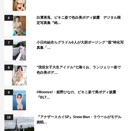
白濱美兎、ビキニ姿で色白美ボディ披露 デジタル限
6
定写真集『純…
小日向結衣らグラドル6人が大胆ポージング “股”特化写
7
真集「…
“現役女子大生アイドル”七海りお、ランジェリー姿で
8
色白美ボデ…
#Mooove!・姫野ひなの、ビキニ姿で美ボディ披露
9
『BLT…
『アナザースカイSP』Snow Man・ラウールがモデル
10
挑戦…