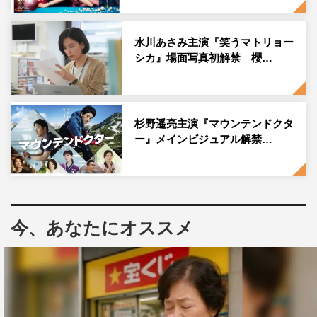
も、悠季（古川琴音）も、潜夜（竜星涼）も、紫（嵐莉
菜）も…アクマゲームトーナメントの出場者は全員皆殺し
水川あさみ主演『笑うマトリョー
にされ、さらにゲーム終了と同時にグングニルがG20を攻
シカ』場面写真初解禁 櫻…
撃して世界は大混乱に陥ってしまう。これまでのさまざま
な想いが照朝の胸によぎる。みんなを救うにはゲームに勝
つしかない。そのプレッシャーが、照朝の肩に重くのしか
杉野遥亮主演『マウンテンドクタ
かる。
ー』メインビジュアル解禁…
そんな照朝とは対照的に冷静沈着なガイドは、照朝の重圧
を見透かしたように「救ってみせろ、彼らの命を」と挑
発。心をかき乱された照朝は勝負を急ぎ、ますます窮地に
追い込まれてしまう。さらに、ゲームに勝って「悪魔の
今、あなたにオススメ
鍵」を1本残らず破壊するつもりでいる照朝に、悪魔ガド
が衝撃の事実を突き付ける。
一方その頃、島からの脱出方法を探る毛利（増田昇太）た
ちは、海の向こうからやって来る謎のボートを目撃する。